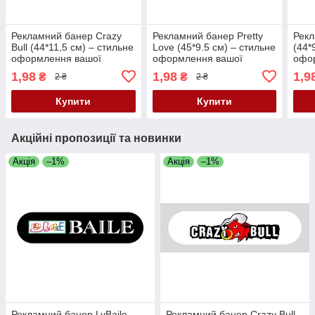
Рекламний банер Crazy
Рекламний банер Pretty
Рекл
Bull (44*11,5 см) – стильне
Love (45*9.5 см) – стильне
(44*
оформлення вашої
оформлення вашої
офо
торгової зони
торгової зони
торг
1,98
1,98
1,9
₴
₴
2 ₴
2 ₴
Купити
Купити
Акційні пропозиції та новинки
Акція
–1%
Акція
–1%
Рекламний банер LyBaile
Рекламний банер Crazy Bull