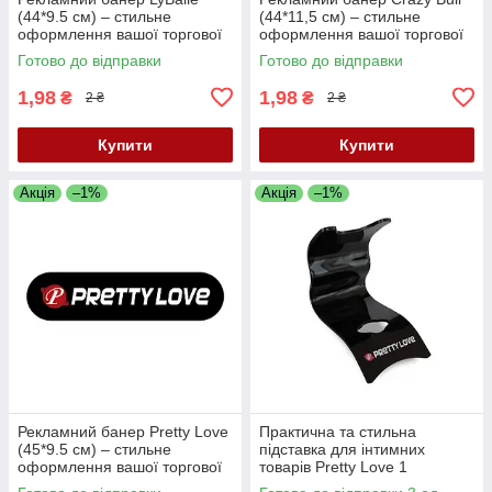
(44*9.5 см) – стильне
(44*11,5 см) – стильне
оформлення вашої торгової
оформлення вашої торгової
зони
зони
Готово до відправки
Готово до відправки
1,98
1,98
₴
₴
2 ₴
2 ₴
Купити
Купити
Акція
–1%
Акція
–1%
Рекламний банер Pretty Love
Практична та стильна
(45*9.5 см) – стильне
підставка для інтимних
оформлення вашої торгової
товарів Pretty Love 1
зони