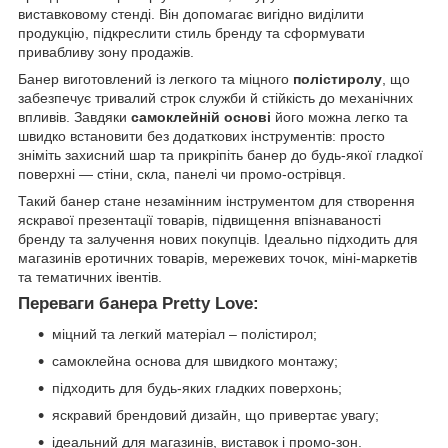
виставковому стенді. Він допомагає вигідно виділити
продукцію, підкреслити стиль бренду та сформувати
привабливу зону продажів.
Банер виготовлений із легкого та міцного
полістиролу
, що
забезпечує тривалий строк служби й стійкість до механічних
впливів. Завдяки
самоклейній основі
його можна легко та
швидко встановити без додаткових інструментів: просто
зніміть захисний шар та прикріпіть банер до будь-якої гладкої
поверхні — стіни, скла, панелі чи промо-острівця.
Такий банер стане незамінним інструментом для створення
яскравої презентації товарів, підвищення впізнаваності
бренду та залучення нових покупців. Ідеально підходить для
магазинів еротичних товарів, мережевих точок, міні-маркетів
та тематичних івентів.
Переваги банера Pretty Love:
міцний та легкий матеріал – полістирол;
самоклейна основа для швидкого монтажу;
підходить для будь-яких гладких поверхонь;
яскравий брендовий дизайн, що привертає увагу;
ідеальний для магазинів, виставок і промо-зон.