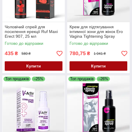
Чоловічий спрей для
Крем для підтягування
посилення ерекції Ruf Maxi
інтимної зони для жінок Ero
Erect 907, 25 мл
Vagina Tightening Spray
Women XXS, 50 мл
Готово до відправки
Готово до відправки
435
780,75
₴
₴
580 ₴
1 041 ₴
Купити
Купити
Топ продажів
–25%
Топ продажів
–26%