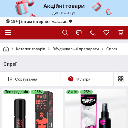
🔞 18+ | інтим інтернет-магазин 🍓
Каталог товарів
Збуджувальні препарати
Спреї
Спреї
Сортування
0
Фільтри
Топ продажів
–25%
Акція
–25%