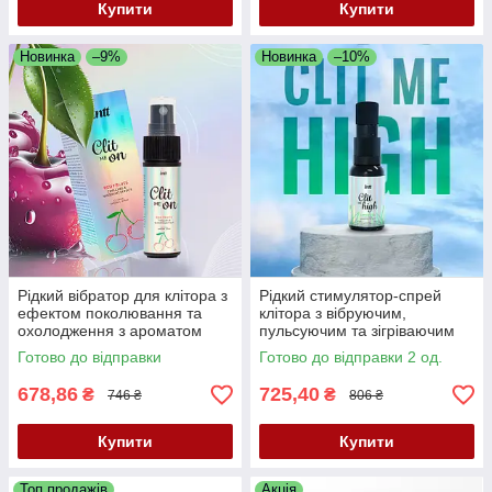
Купити
Купити
Новинка
–9%
Новинка
–10%
Рідкий вібратор для клітора з
Рідкий стимулятор-спрей
ефектом поколювання та
клітора з вібруючим,
охолодження з ароматом
пульсуючим та зігріваючим
червоних фруктів Intt Clit Me
ефектом та ароматом
Готово до відправки
Готово до відправки 2 од.
On Red Fruits, 12 мл
канабісу Intt Clit Me High, 12
мл
678,86
725,40
₴
₴
746 ₴
806 ₴
Купити
Купити
Топ продажів
Акція