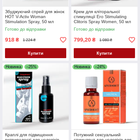
Збуджуючий спрей для жінок
Крем для кліторальної
HOT V-Activ Woman
стимуляції Ero Stimulating
Stimulation Spray, 50 мл
Clitoris Spray Women, 50 мл
Готово до відправки
Готово до відправки
918
799,20
₴
₴
1 224 ₴
1 080 ₴
Купити
Купити
Новинка
–25%
Новинка
–24%
Краплі для підвищення
Потужний сексуальний
витривалості для чоловіків
стимулянт для чоловіків для