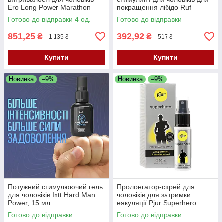
Ero Long Power Marathon
покращення лібідо Ruf
Spray Men New Formula, 50
Aphrodict Sexovital, 20 мл
Готово до відправки 4 од.
Готово до відправки
мл
851,25
392,92
₴
₴
1 135 ₴
517 ₴
Купити
Купити
Новинка
–9%
Новинка
–9%
Потужний стимулюючий гель
Пролонгатор-спрей для
для чоловіків Intt Hard Man
чоловіків для затримки
Power, 15 мл
еякуляції Pjur Superhero
Performance Spray, 20 мл
Готово до відправки
Готово до відправки