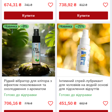
674,31
738,92
₴
₴
741 ₴
812 ₴
Купити
Купити
Новинка
–9%
Новинка
–25%
Рідкий вібратор для клітора з
Інтимний спрей-лубрикант
ефектом поколювання та
для чоловіків на водній основі
охолодження з ароматом
для підсилення відчуттів
перцевої м’яти Intt Clit Me On
MyLove Man Extreme Potency
Готово до відправки
Готово до відправки
Peppermint, 12 мл
Med Spray, 50 мл
706,16
451,50
₴
₴
776 ₴
602 ₴