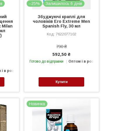
ів
–25%
Залишилось 6 днів
ний
Збуджуючі краплі для
ищення
чоловіків Ero Extreme Men
к Milan
Spanish Fly, 30 мл
 мл
7622077102
)
790 ₴
592,50 ₴
Готово до відправки
Оптом і в роздріб
 і в роздріб
Купити
Новинка