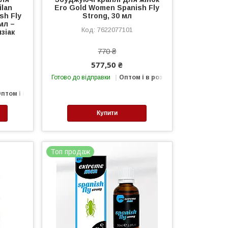
ilan
Ero Gold Women Spanish Fly
sh Fly
Strong, 30 мл
мл –
7622077101
зіак
770 ₴
577,50 ₴
Готово до відправки
Оптом і в роздріб
птом і в роздріб
Купити
Топ продаж