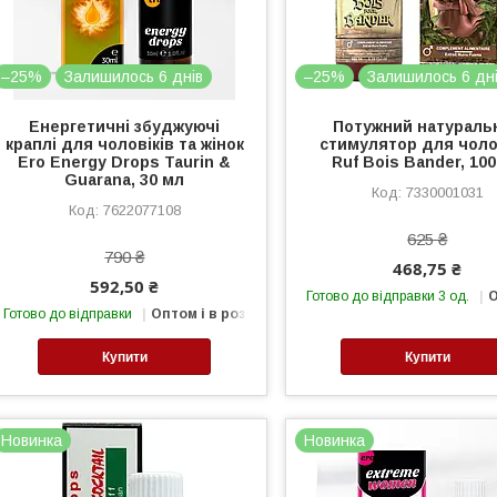
–25%
Залишилось 6 днів
–25%
Залишилось 6 дн
Енергетичні збуджуючі
Потужний натураль
краплі для чоловіків та жінок
стимулятор для чоло
Ero Energy Drops Taurin &
Ruf Bois Bander, 10
Guarana, 30 мл
7330001031
7622077108
625 ₴
790 ₴
468,75 ₴
592,50 ₴
Готово до відправки 3 од.
О
Готово до відправки
Оптом і в роздріб
Купити
Купити
Новинка
Новинка