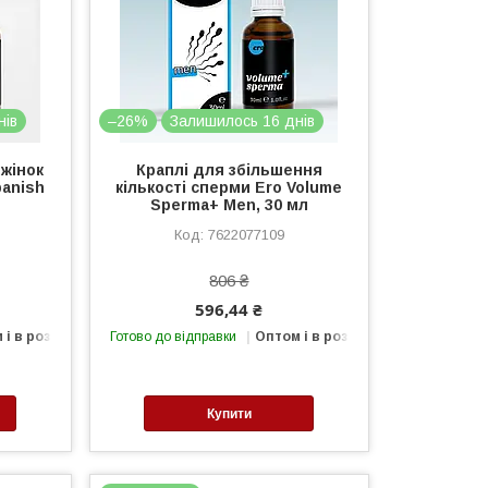
нів
–26%
Залишилось 16 днів
 жінок
Краплі для збільшення
anish
кількості сперми Ero Volume
Sperma+ Men, 30 мл
7622077109
806 ₴
596,44 ₴
 і в роздріб
Готово до відправки
Оптом і в роздріб
Купити