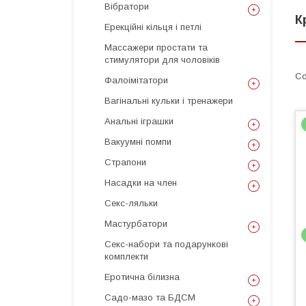
Вібратори
К
Ерекційні кільця і петлі
Массажери простати та
стимулятори для чоловіків
Фалоімітатори
Вагінальні кульки і тренажери
Анальні іграшки
Вакуумні помпи
Страпони
Насадки на член
Секс-ляльки
Мастурбатори
Секс-набори та подарункові
комплекти
Еротична білизна
Садо-мазо та БДСМ