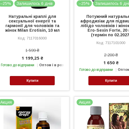
–25%
Залишилось 6 днів
–25%
Залишилось 6 дн
Натуральні краплі для
Потужний натураль
сексуальної енергії та
афродизіак для підв
гармонії для чоловіків та
лібідо чоловіків і жіно
жінок Milan Erotisin, 10 мл
Ero-Sexin Forte, 20
(термін по 02.2027
7117016000
7117101000
1 599 ₴
2 200 ₴
1 199,25 ₴
1 650 ₴
Готово до відправки
Оптом і в роздріб
Готово до відправки
Оптом
Купити
Купити
Акция
Акция