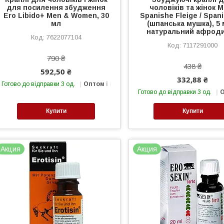
для посилення збудження
чоловіків та жінок M
Ero Libido+ Men & Women, 30
Spanishe Fleige / Spani
мл
(шпанська мушка), 5 
натуральний афроди
7622077104
7117291000
790 ₴
438 ₴
592,50 ₴
332,88 ₴
Готово до відправки 3 од.
Оптом і в роздріб
Готово до відправки 3 од.
О
Купити
Купити
Акция
Акция