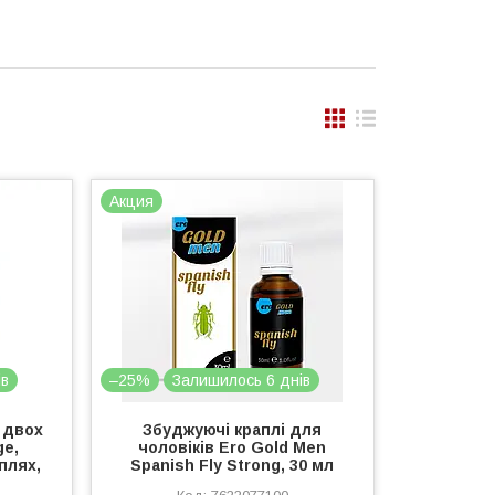
Акция
ів
–25%
Залишилось 6 днів
 двох
Збуджуючі краплі для
ge,
чоловіків Ero Gold Men
плях,
Spanish Fly Strong, 30 мл