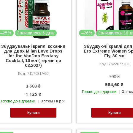
–25%
Залишилось 6 днів
–26%
Залишилось 16 д
Збуджувальні краплі кохання
Збуджуючі краплі для
для двох Milan Love Drops
Ero Extreme Women Sp
for the VooDoo Ecstasy
Fly, 30 мл
Cocktail, 10 мл (термін по
7622077103
02.2027)
7117031A00
790 ₴
584,60 ₴
1 500 ₴
Готово до відправки
Оптом
1 125 ₴
Готово до відправки
Оптом і в роздріб
Купити
Купити