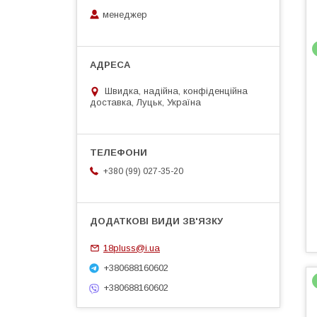
менеджер
Швидка, надійна, конфіденційна
доставка, Луцьк, Україна
+380 (99) 027-35-20
18pluss@i.ua
+380688160602
+380688160602