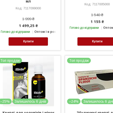
мл
7117005000
7117099000
1 540 ₴
1 999 ₴
1 155 ₴
1 499,25 ₴
Готово до відправки
Оптом
Готово до відправки
Оптом і в роздріб
Купити
Купити
Топ продаж
Топ продаж
–25%
Залишилось 6 днів
–24%
Залишилось 6 дн
Краплі для чоловіків і жінок
Збуджуючі краплі 