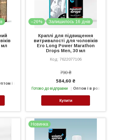
ів
–26%
Залишилось 16 днів
ний
Краплі для підвищення
віків
витривалості для чоловіків
0 мл
Ero Long Power Marathon
Drops Men, 30 мл
7622077106
790 ₴
584,60 ₴
птом і в роздріб
Готово до відправки
Оптом і в роздріб
Купити
Новинка