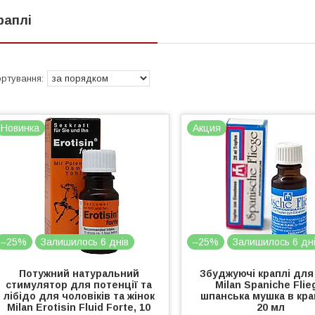
раплі
Новинка
Акция
–25%
Залишилось 6 днів
–25%
Залишилось 6 дн
Потужний натуральний
Збуджуючі краплі для
стимулятор для потенції та
Milan Spaniche Flie
лібідо для чоловіків та жінок
шпанська мушка в кра
Milan Erotisin Fluid Forte, 10
20 мл