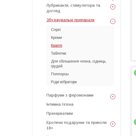
Лубриканти, стимулятори та
догляд
Збуджувальні препарати
Спреї
Креми
Краплі
Таблетки
Для збільшення члена, сідниць,
грудей
Попперсы
Рідкі вібратори
Парфуми з феромонами
Інтимна гігієна
Презервативи
Еротичні подарунки та приколи
18+