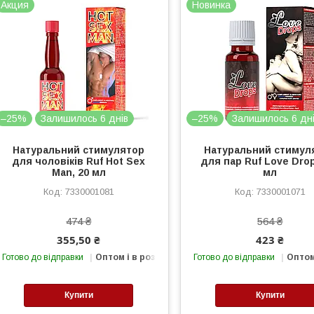
Акция
Новинка
–25%
Залишилось 6 днів
–25%
Залишилось 6 дн
Натуральний стимулятор
Натуральний стимул
для чоловіків Ruf Hot Sex
для пар Ruf Love Drop
Man, 20 мл
мл
7330001081
7330001071
474 ₴
564 ₴
355,50 ₴
423 ₴
Готово до відправки
Оптом і в роздріб
Готово до відправки
Оптом
Купити
Купити