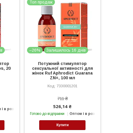
Топ продаж
ів
–26%
Залишилось 16 днів
ятор
Потужний стимулятор
s, 20
сексуальної активності для
жінок Ruf Aphrodict Guarana
ZN+, 100 мл
7330001201
711 ₴
526,14 ₴
 і в роздріб
Готово до відправки
Оптом і в роздріб
Купити