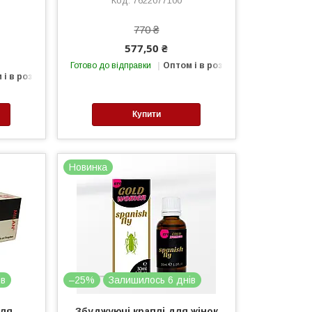
7622077100
770 ₴
577,50 ₴
Готово до відправки
Оптом і в роздріб
 і в роздріб
Купити
Новинка
ів
–25%
Залишилось 6 днів
для
Збуджуючі краплі для жінок