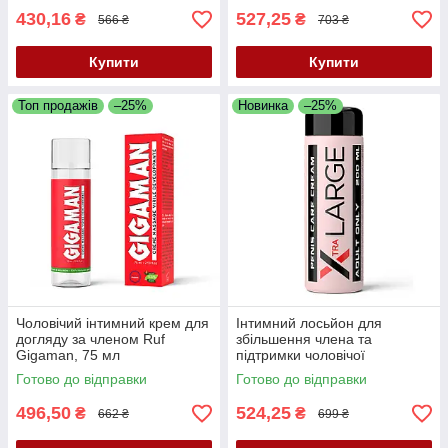
430,16
527,25
₴
₴
566 ₴
703 ₴
Купити
Купити
Топ продажів
–25%
Новинка
–25%
Чоловічий інтимний крем для
Інтимний лосьйон для
догляду за членом Ruf
збільшення члена та
Gigaman, 75 мл
підтримки чоловічої
впевненості Ruf Xtra Large,
Готово до відправки
Готово до відправки
200 мл
496,50
524,25
₴
₴
662 ₴
699 ₴