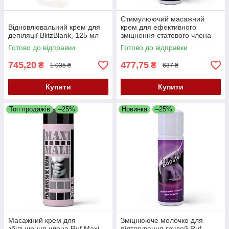
Стимулюючий масажний
Відновлювальний крем для
крем для ефективного
депіляції BlitzBlank, 125 мл
зміцнення статевого члена
Ruf Penis Booster, 125 мл 🌿
Готово до відправки
Готово до відправки
745,20
477,75
₴
₴
1 035 ₴
637 ₴
Купити
Купити
Топ продажів
–25%
Новинка
–25%
Масажний крем для
Зміцнююче молочко для
збільшення члена Ruf Maxi
підтягування грудей Ruf