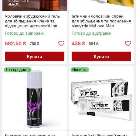
Чоловічий збуджуючий гель
Інтимний чоловічий спрей
для збільшення члена та
для збільшення та посилення
підвищення чутливості Intt
відчуттів MyLove Man
Inflate XXL,15 мл
Extreme Enlarging Med Spray,
Готово до відправки
Готово до відправки
50 мл
682,50
438
₴
₴
750 ₴
584 ₴
Купити
Купити
Топ продажів
Новинка
Косметичне молочко для
Інтимний відбілюючий крем