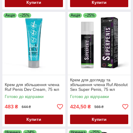
Купити
Купити
Акція
–25%
Акція
–25%
Крем для догляду та
Крем для збільшення члена
збільшення члена Ruf Absolut
Ruf Penis Dev Cream, 75 мл
Sex Super Penis, 75 мл
Готово до відправки
Готово до відправки
483
424,50
₴
₴
644 ₴
566 ₴
Купити
Купити
Новинка
–24%
Новинка
–25%