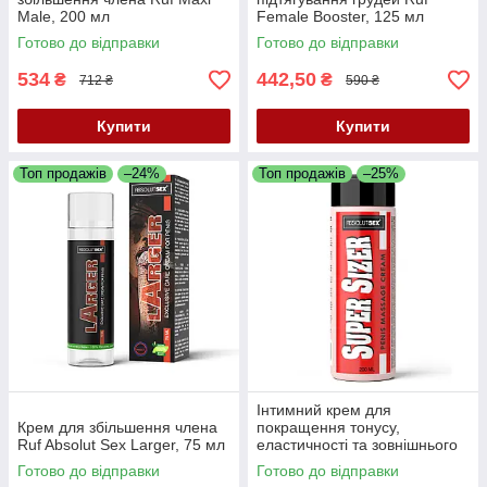
Male, 200 мл
Female Booster, 125 мл
Готово до відправки
Готово до відправки
534
442,50
₴
₴
712 ₴
590 ₴
Купити
Купити
Топ продажів
–24%
Топ продажів
–25%
Інтимний крем для
Крем для збільшення члена
покращення тонусу,
Ruf Absolut Sex Larger, 75 мл
еластичності та зовнішнього
вигляду пеніса Ruf Absolut
Готово до відправки
Готово до відправки
Sex Super Sizer, 200 мл