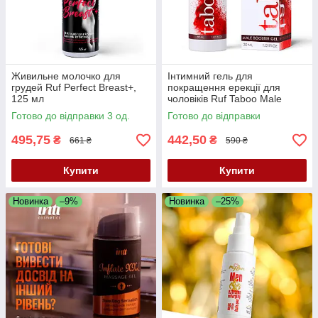
Живильне молочко для
Інтимний гель для
грудей Ruf Perfect Breast+,
покращення ерекції для
125 мл
чоловіків Ruf Taboo Male
Booster Gel, 30 мл
Готово до відправки 3 од.
Готово до відправки
495,75
442,50
₴
₴
661 ₴
590 ₴
Купити
Купити
Новинка
–9%
Новинка
–25%