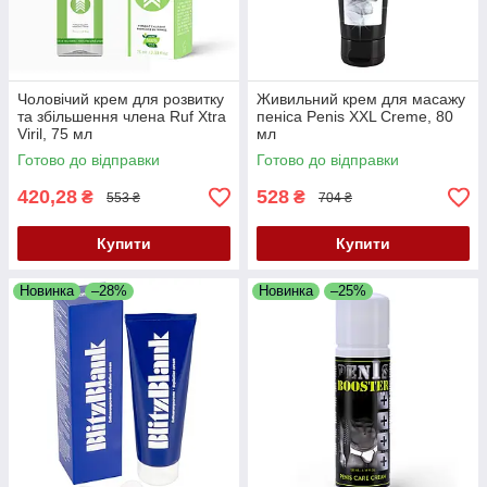
Чоловічий крем для розвитку
Живильний крем для масажу
та збільшення члена Ruf Xtra
пеніса Penis XXL Creme, 80
Viril, 75 мл
мл
Готово до відправки
Готово до відправки
420,28
528
₴
₴
553 ₴
704 ₴
Купити
Купити
Новинка
–28%
Новинка
–25%