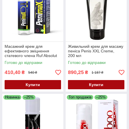
Масажний крем для
Живильний крем для масажу
ефективного зміцнення
пеніса Penis XXL Creme,
статевого члена Ruf Absolut
200 мл
Sex PenimaX, 75 мл
Готово до відправки
Готово до відправки
410,40
890,25
₴
₴
540 ₴
1 187 ₴
Купити
Купити
Новинка
–25%
Топ продажів
–25%