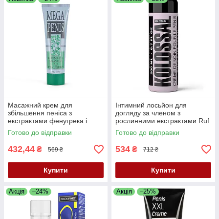
Масажний крем для
Інтимний лосьйон для
збільшення пеніса з
догляду за членом з
екстрактами фенугрека і
рослинними екстрактами Ruf
мелілоту Ruf MEGA PENIS,
Kolossal, 200 мл
Готово до відправки
Готово до відправки
75 мл
432,44
534
₴
₴
569 ₴
712 ₴
Купити
Купити
Акція
–24%
Акція
–25%