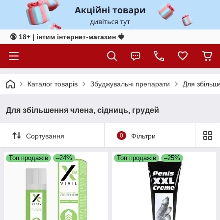
🔞 18+ | інтим інтернет-магазин 🍓
Каталог товарів
Збуджувальні препарати
Для збільш
Для збільшення члена, сідниць, грудей
Сортування
0
Фільтри
Топ продажів
–24%
Топ продажів
–25%