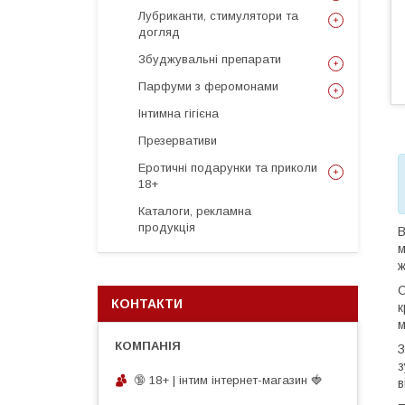
Лубриканти, стимулятори та
догляд
Збуджувальні препарати
Парфуми з феромонами
Інтимна гігієна
Презервативи
Еротичні подарунки та приколи
18+
Каталоги, рекламна
продукція
В
м
ж
С
КОНТАКТИ
к
м
З
з
🔞 18+ | інтим інтернет-магазин 🍓
в