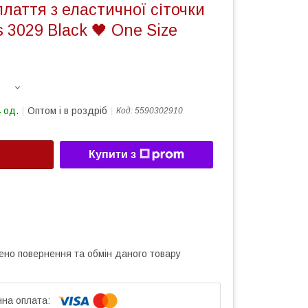
лаття з еластичної сіточки
s 3029 Black 🖤 One Size
 од.
Оптом і в роздріб
Код:
5590302910
Купити з
ено повернення та обмін даного товару