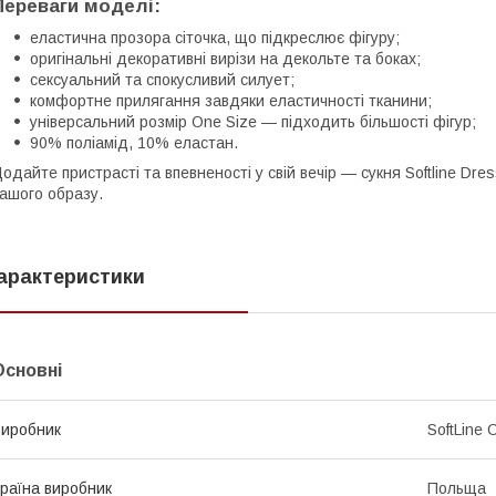
Переваги моделі:
еластична прозора сіточка, що підкреслює фігуру;
оригінальні декоративні вирізи на декольте та боках;
сексуальний та спокусливий силует;
комфортне прилягання завдяки еластичності тканини;
універсальний розмір One Size — підходить більшості фігур;
90% поліамід, 10% еластан.
одайте пристрасті та впевненості у свій вечір — сукня Softline Dr
ашого образу.
арактеристики
Основні
иробник
SoftLine C
раїна виробник
Польща