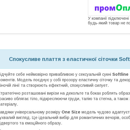
У компанії підключені
будь-який товар не п
Спокусливе плаття з еластичної сіточки Softl
ідчуйте себе неймовірно привабливою у сексуальній сукні
Softline
оментів. Модель поєднує у собі прозору еластичну сіточку та декор
іночій лінії та створюють ефектний, спокусливий силует.
тратегічно розташовані вирізи на декольте та боках роблять обра
расиво облягає тіло, підкреслюючи груди, талію та стегна, а тако
атеріалу.
авдяки універсальному розміру
One Size
модель чудово адаптуєть
ухвалий вигляд. Це ідеальний вибір для романтичних вечорів, осо
ідвертого та емоційного образу.