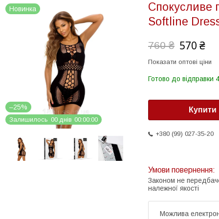
Спокусливе п
Новинка
Softline Dres
570 ₴
760 ₴
Показати оптові ціни
Готово до відправки 4
–25%
Купити
Залишилось
0
0
днів
0
0
0
0
0
0
+380 (99) 027-35-20
Законом не передбач
належної якості