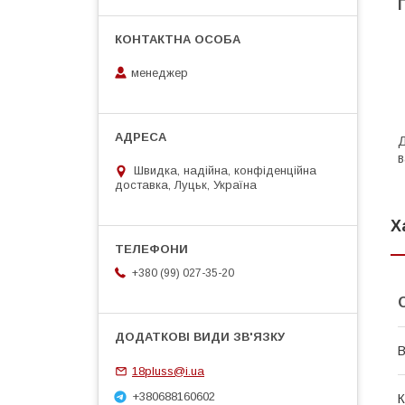
менеджер
Д
в
Швидка, надійна, конфіденційна
доставка, Луцьк, Україна
Х
+380 (99) 027-35-20
В
18pluss@i.ua
+380688160602
К