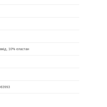
амід, 10% еластан
083993