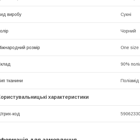
ид виробу
Сукні
олір
Чорний
іжнародний розмір
One size
Склад
90% полі
ип тканини
Поліамід
Користувальницькі характеристики
трих-код
5906233
нформація для замовлення