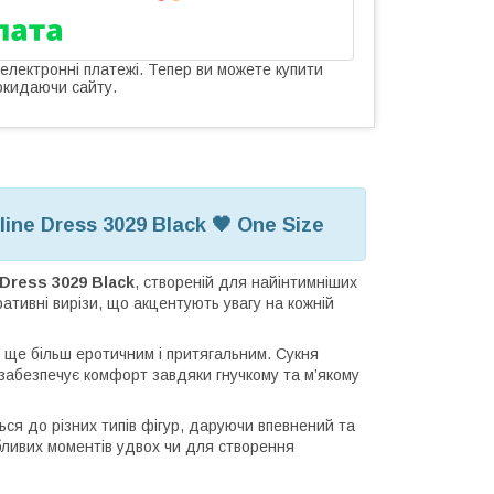
 електронні платежі. Тепер ви можете купити
окидаючи сайту.
ine Dress 3029 Black 🖤 One Size
 Dress 3029 Black
, створеній для найінтимніших
ативні вирізи, що акцентують увагу на кожній
з ще більш еротичним і притягальним. Сукня
ж забезпечує комфорт завдяки гнучкому та м’якому
ся до різних типів фігур, даруючи впевнений та
бливих моментів удвох чи для створення