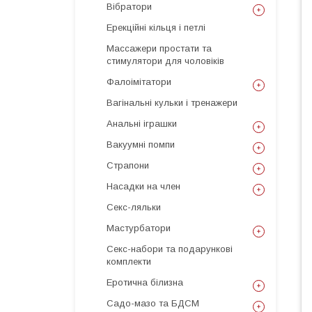
Вібратори
Ерекційні кільця і петлі
Массажери простати та
стимулятори для чоловіків
Фалоімітатори
Вагінальні кульки і тренажери
Анальні іграшки
Вакуумні помпи
Страпони
Насадки на член
Секс-ляльки
Мастурбатори
Секс-набори та подарункові
комплекти
Еротична білизна
Садо-мазо та БДСМ