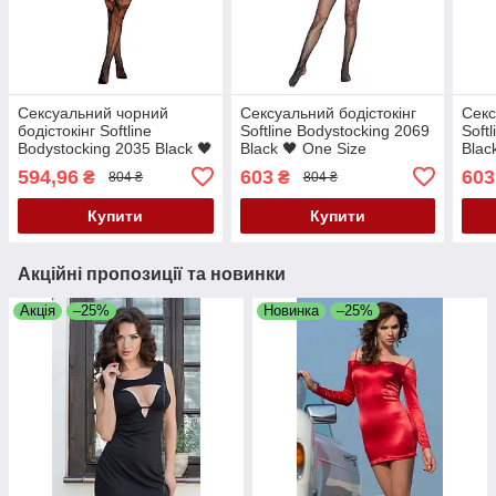
Сексуальний чорний
Сексуальний бодістокінг
Секс
бодістокінг Softline
Softline Bodystocking 2069
Soft
Bodystocking 2035 Black 🖤
Black 🖤 One Size
Blac
One Size
594,96
603
603
₴
₴
804 ₴
804 ₴
Купити
Купити
Акційні пропозиції та новинки
Акція
–25%
Новинка
–25%