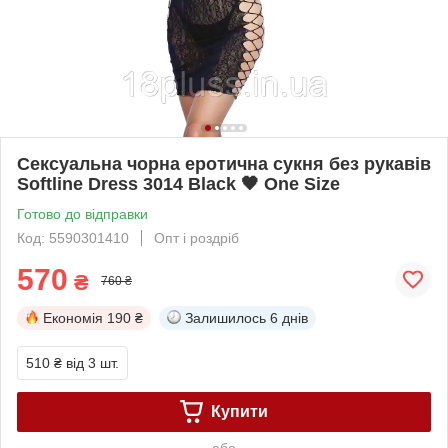
Сексуальна чорна еротична сукня без рукавів
Softline Dress 3014 Black 🖤 One Size
Готово до відправки
Код: 5590301410
Опт і роздріб
570
₴
760 ₴
Економія
190 ₴
Залишилось
6 днів
510 ₴
від 3 шт.
Купити
або