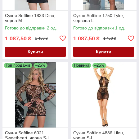
Сукня Softline 1833 Dina,
Сукня Softline 1750 Tyler,
чорна M
червона L
Готово до відправки 2 од.
Готово до відправки 1 од.
1 087,50
1 087,50
₴
₴
1 450 ₴
1 450 ₴
Купити
Купити
Топ продажів
–25%
Новинка
–25%
Сукня Softline 6021
Сукня Softline 4886 Lilou,
Sweetheart, чорна S-L
чорна S-L