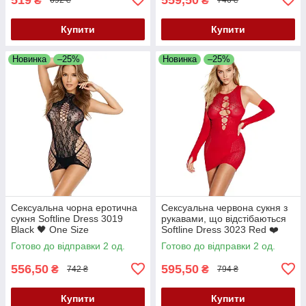
₴
₴
692 ₴
746 ₴
Купити
Купити
Новинка
–25%
Новинка
–25%
Сексуальна чорна еротична
Сексуальна червона сукня з
сукня Softline Dress 3019
рукавами, що відстібаються
Black 🖤 One Size
Softline Dress 3023 Red ❤️
One Size
Готово до відправки 2 од.
Готово до відправки 2 од.
556,50
595,50
₴
₴
742 ₴
794 ₴
Купити
Купити