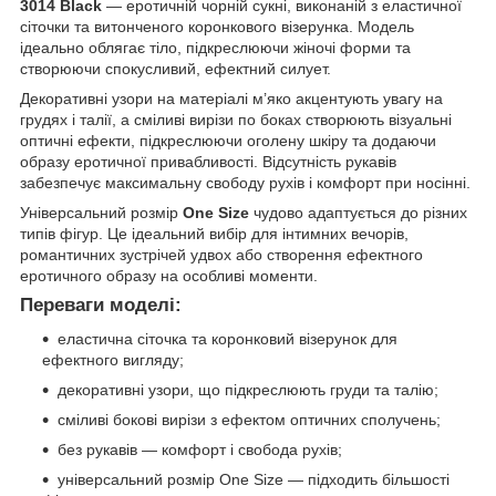
3014 Black
— еротичній чорній сукні, виконаній з еластичної
сіточки та витонченого коронкового візерунка. Модель
ідеально облягає тіло, підкреслюючи жіночі форми та
створюючи спокусливий, ефектний силует.
Декоративні узори на матеріалі м’яко акцентують увагу на
грудях і талії, а сміливі вирізи по боках створюють візуальні
оптичні ефекти, підкреслюючи оголену шкіру та додаючи
образу еротичної привабливості. Відсутність рукавів
забезпечує максимальну свободу рухів і комфорт при носінні.
Універсальний розмір
One Size
чудово адаптується до різних
типів фігур. Це ідеальний вибір для інтимних вечорів,
романтичних зустрічей удвох або створення ефектного
еротичного образу на особливі моменти.
Переваги моделі:
еластична сіточка та коронковий візерунок для
ефектного вигляду;
декоративні узори, що підкреслюють груди та талію;
сміливі бокові вирізи з ефектом оптичних сполучень;
без рукавів — комфорт і свобода рухів;
універсальний розмір One Size — підходить більшості