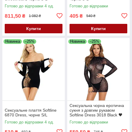
Готово до відправки 4 од.
Готово до відправки
811,50
405
₴
₴
1 082 ₴
540 ₴
Купити
Купити
Новинка
–25%
Новинка
–25%
Сексуальна чорна еротична
Сексуальне плаття Softline
сукня з довгим рукавом
6870 Dress, чорне S/L
Softline Dress 3018 Black 🖤
One Size
Готово до відправки 4 од.
Готово до відправки
519
559,50