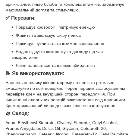
арніки, алое, гінкго білоба та комплекс вітамінів, забезпечує
максимальний догляд та стимуляцію.
✅ Переваги:
Покращує кровообіг і підтримує ерекцію
Живить та зволожує шкіру пеніса
Підвищує чутливість та інтимне задоволення
Надає відчуття комфорту та догляду під час
використання
Легко наноситься та швидко вбирається
📝 Як використовувати:
Нанесіть невелику кількість крему на пеніс та ретельно
вмасажуйте по всій поверхні. Перед першим застосуванням
перевірте крем на внутрішній стороні передпліччя. При
виникненні алергічних реакцій використання слід припинити.
Крем призначений лише для зовнішнього застосування.
🌿 Склад:
Aqua, Ethylhexyl Stearate, Glyceryl Stearate, Cetyl Alcohol,
Prunus Amygdalus Dulcis Oil, Glycerin, Ceteareth-20,
Phenoxyethanol, Cetearyl Alcohol, Ceteareth-12, Cetyl Palmitate,