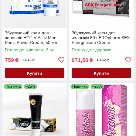
Збуджуючий крем для
Збуджуючий крем для
чоловіків HOT V-Activ Man
чоловіків 50+ EROpharm SEX-
Penis Power Cream, 50 мл
Energetikum Creme
Generation 50+, 40 мл
Готово до відправки 2 од.
Готово до відправки
759
871,50
₴
₴
1 012 ₴
1 162 ₴
Купити
Купити
Новинка
–25%
Новинка
–25%