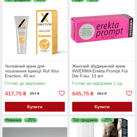
Чоловічий крем для
Жіночий збуджуючий крем
посилення ерекції Ruf Xtra
INVERMA Erekta Prompt Für
Erection, 40 мл
Die Frau, 13 мл
Готово до відправки
Готово до відправки 1 од.
417,75
645,75
₴
₴
557 ₴
861 ₴
Купити
Купити
Новинка
–25%
Топ продажів
–25%