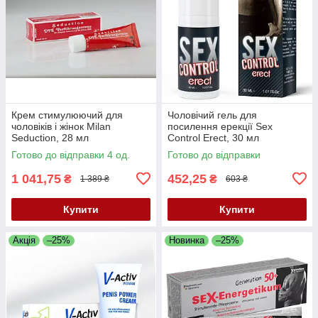
Крем стимулюючий для
Чоловічий гель для
чоловіків і жінок Milan
посилення ерекції Sex
Seduction, 28 мл
Control Erect, 30 мл
Готово до відправки 4 од.
Готово до відправки
1 041,75
452,25
₴
₴
1 389 ₴
603 ₴
Купити
Купити
Акція
–25%
Новинка
–25%