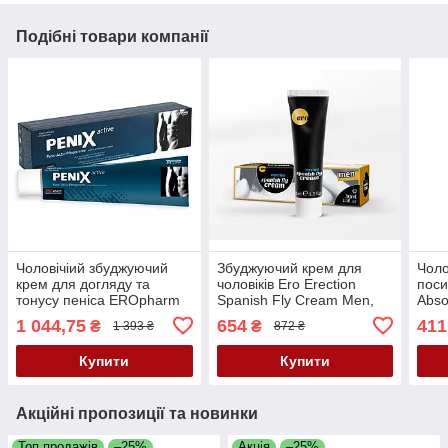
Подібні товари компанії
Чоловічіий збуджуючий
Збуджуючий крем для
Чоло
крем для догляду та
чоловіків Ero Erection
поси
тонусу пеніса EROpharm
Spanish Fly Cream Men,
Abso
PeniX Active, 75 мл 💪
30 мл
1 044,75
654
411
₴
₴
1 393 ₴
872 ₴
Купити
Купити
Акційні пропозиції та новинки
Топ продажів
–25%
Акція
–25%