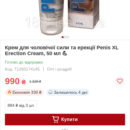
Крем для чоловічої сили та ерекції Penis XL
Erection Cream, 50 мл 💪
Готово до відправки
Код: 71260174145
Опт і роздріб
990
₴
1 320 ₴
Економія
330 ₴
Залишилось
4 дні
884 ₴
від 3 шт.
Купити
або