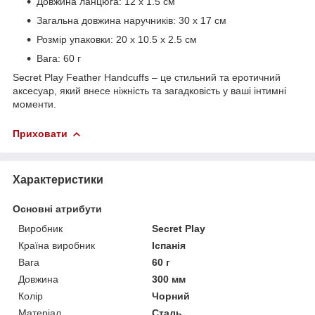
Довжина ланцюга: 12 х 1.5 см
Загальна довжина наручників: 30 х 17 см
Розмір упаковки: 20 х 10.5 х 2.5 см
Вага: 60 г
Secret Play Feather Handcuffs – це стильний та еротичний
аксесуар, який внесе ніжність та загадковість у ваші інтимні
моменти.
Приховати
Характеристики
Основні атрибути
Виробник
Secret Play
Країна виробник
Іспанія
Вага
60 г
Довжина
300 мм
Колір
Чорний
Матеріал
Сталь