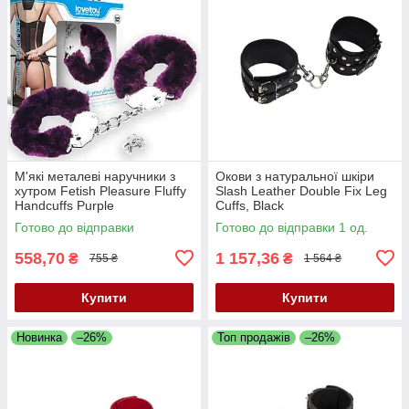
М'які металеві наручники з
Окови з натуральної шкіри
хутром Fetish Pleasure Fluffy
Slash Leather Double Fix Leg
Handcuffs Purple
Cuffs, Black
Готово до відправки
Готово до відправки 1 од.
558,70
1 157,36
₴
₴
755 ₴
1 564 ₴
Купити
Купити
Новинка
–26%
Топ продажів
–26%