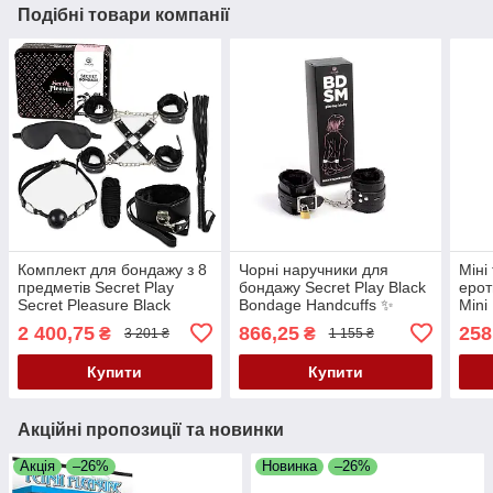
Подібні товари компанії
Комплект для бондажу з 8
Чорні наручники для
Міні
предметів Secret Play
бондажу Secret Play Black
ерот
Secret Pleasure Black
Bondage Handcuffs ✨
Mini
Collection Bondage Kit
✨
2 400,75
866,25
258
₴
₴
3 201 ₴
1 155 ₴
Купити
Купити
Акційні пропозиції та новинки
Акція
–26%
Новинка
–26%