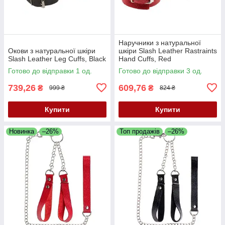
Наручники з натуральної
Окови з натуральної шкіри
шкіри Slash Leather Rastraints
Slash Leather Leg Cuffs, Black
Hand Cuffs, Red
Готово до відправки 1 од.
Готово до відправки 3 од.
739,26
609,76
₴
₴
999 ₴
824 ₴
Купити
Купити
Новинка
–26%
Топ продажів
–26%