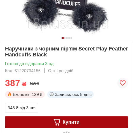
Наручники з чорним пір'ям Secret Play Feather
Handcuffs Black
Готово до відправки 3 од.
Код: 61220734156
Опт і роздріб
387
₴
516 ₴
Економія
129 ₴
Залишилось
5 днів
348 ₴
від 3 шт.
Купити
або