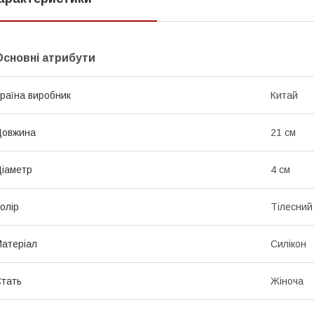
Основні атрибути
раїна виробник
Китай
Довжина
21 см
іаметр
4 см
олір
Тілесний
атеріал
Силікон
тать
Жіноча