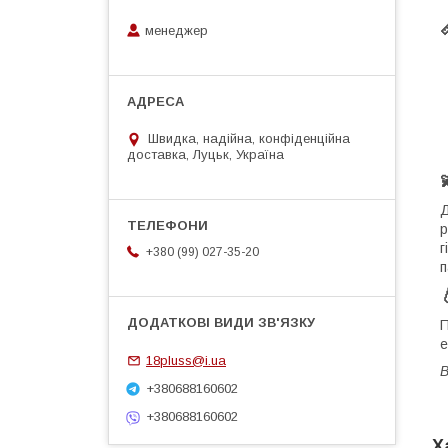
менеджер
Швидка, надійна, конфіденційна
доставка, Луцьк, Україна
р
г
+380 (99) 027-35-20
п
П
е
18pluss@i.ua
В
+380688160602
+380688160602
Х