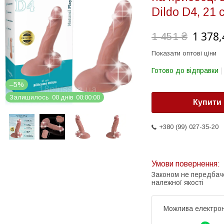
Dildo D4, 21 
1 378,
1 451 ₴
Показати оптові ціни
Готово до відправки
–5%
Залишилось
0
0
днів
0
0
0
0
0
0
Купити
+380 (99) 027-35-20
Законом не передбач
належної якості