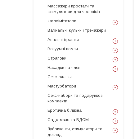
Массажери простати та
стимулятори для чоловіків
Фалоімітатори
Вагінальні кульки і тренажери
Анальні іграшки
Вакуумні помпи
Страпони
Насадки на член
Секс-ляльки
Мастурбатори
Секс-набори та подарункові
комплекти
Еротична білизна
Садо-мазо та БДСМ
Лубриканти, стимулятори та
догляд