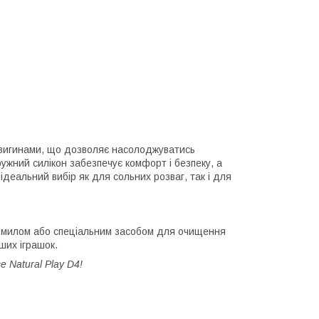
вигинами, що дозволяє насолоджуватись
ружний силікон забезпечує комфорт і безпеку, а
ідеальний вибір як для сольних розваг, так і для
м милом або спеціальним засобом для очищення
нших іграшок.
 Natural Play D4!