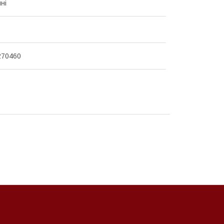
ні
270460