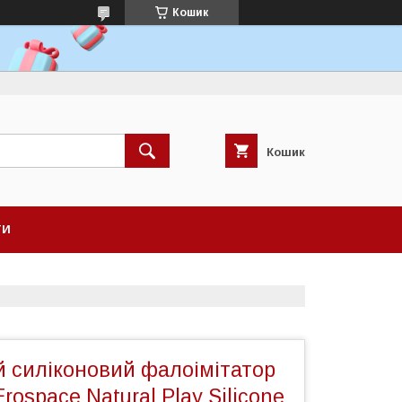
Кошик
Кошик
ТИ
й силіконовий фалоімітатор
rospace Natural Play Silicone