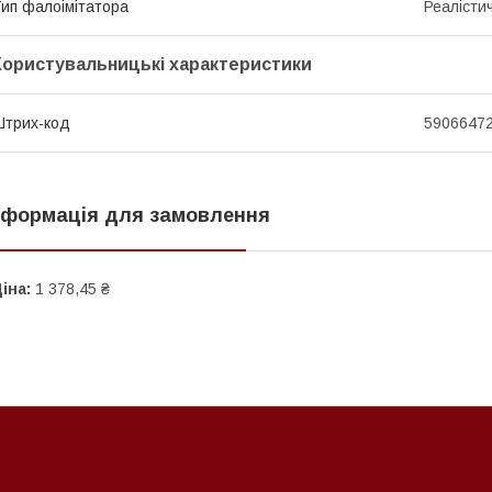
ип фалоімітатора
Реалістич
Користувальницькі характеристики
трих-код
5906647
нформація для замовлення
іна:
1 378,45 ₴