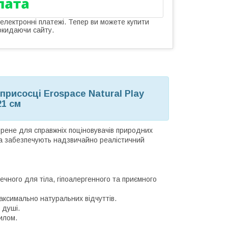
 електронні платежі. Тепер ви можете купити
окидаючи сайту.
присосці Erospace Natural Play
21 см
орене для справжніх поціновувачів природних
ура забезпечують надзвичайно реалістичний
ечного для тіла, гіпоалергенного та приємного
ксимально натуральних відчуттів.
 душі.
илом.