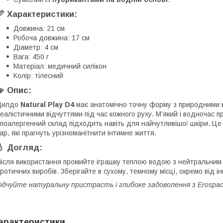
📏 Характеристики:
Довжина: 21 см
Робоча довжина: 17 см
Діаметр: 4 см
Вага: 450 г
Матеріал: медичний силікон
Колір: тілесний
💫 Опис:
Дилдо
Natural Play D4
має анатомічно точну форму з природними 
еалістичними відчуттями під час кожного руху. М’який і водночас п
іпоалергенний склад підходить навіть для найчутливішої шкіри. Це 
ар, які прагнуть урізноманітнити інтимне життя.
💧 Догляд:
ісля використання промийте іграшку теплою водою з нейтральни
ротичних виробів. Зберігайте в сухому, темному місці, окремо від і
ідчуйте натуральну пристрасть і глибоке задоволення з Erospace
арактеристики