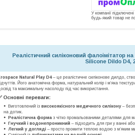
У компанії підключені
будь-який товар не п
Реалістичний силіконовий фалоімітатор на 
Silicone Dildo D4, 
rospace Natural Play D4
– це реалістичне силіконове дилдо, ств
ідчуттів. Його анатомічна форма, натуральний колір і м’яка текст
освід та максимальну насолоду під час використання.
✅ Основні переваги:
Виготовлений із
високоякісного медичного силікону
– безп
на дотик.
Реалістична форма
з чітко промальованими деталями для ма
Гнучкий і водонепроникний
– підходить для гри у ванні або
Легкий у догляді
– просто промити теплою водою з м’яким м
Сумісний із
лубрикантами на водній основі
.