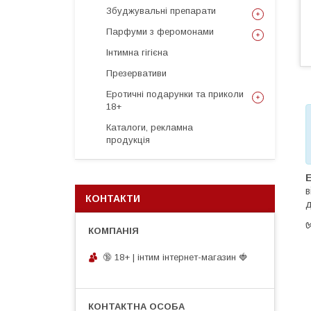
Збуджувальні препарати
Парфуми з феромонами
Інтимна гігієна
Презервативи
Еротичні подарунки та приколи
18+
Каталоги, рекламна
продукція
E
в
КОНТАКТИ
д
🔞 18+ | інтим інтернет-магазин 🍓