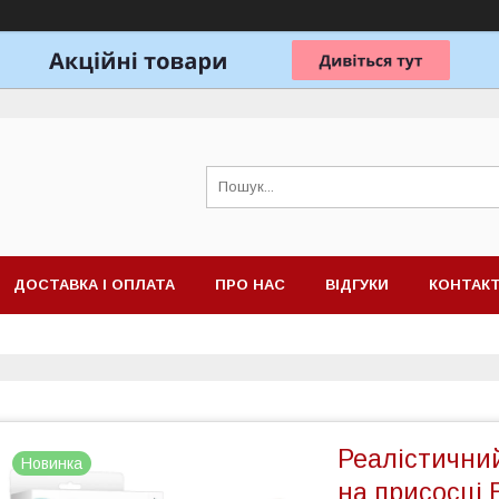
ДОСТАВКА І ОПЛАТА
ПРО НАС
ВІДГУКИ
КОНТАК
Реалістични
Новинка
на присосці E