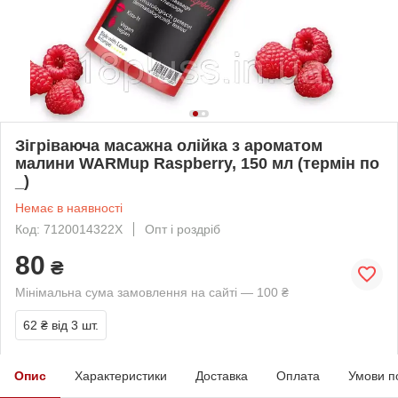
Зігріваюча масажна олійка з ароматом
малини WARMup Raspberry, 150 мл (термін по
_)
Немає в наявності
Код: 7120014322X
Опт і роздріб
80
₴
Мінімальна сума замовлення на сайті — 100 ₴
62 ₴
від 3 шт.
Опис
Характеристики
Доставка
Оплата
Умови п