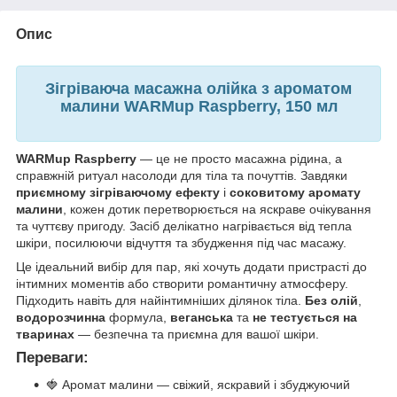
Опис
Зігріваюча масажна олійка з ароматом
малини WARMup Raspberry, 150 мл
WARMup Raspberry
— це не просто масажна рідина, а
справжній ритуал насолоди для тіла та почуттів. Завдяки
приємному зігріваючому ефекту
і
соковитому аромату
малини
, кожен дотик перетворюється на яскраве очікування
та чуттєву пригоду. Засіб делікатно нагрівається від тепла
шкіри, посилюючи відчуття та збудження під час масажу.
Це ідеальний вибір для пар, які хочуть додати пристрасті до
інтимних моментів або створити романтичну атмосферу.
Підходить навіть для найінтимніших ділянок тіла.
Без олій
,
водорозчинна
формула,
веганська
та
не тестується на
тваринах
— безпечна та приємна для вашої шкіри.
Переваги:
🍓 Аромат малини — свіжий, яскравий і збуджуючий