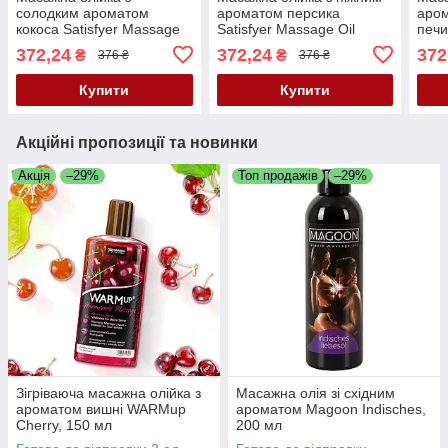
солодким ароматом
ароматом персика
аром
кокоса Satisfyer Massage
Satisfyer Massage Oil
печи
Oil Coconut, 250 мл
Peach, 250 мл (термін по
Oil 
372,24
372,24
372
₴
₴
376 ₴
376 ₴
(термін по 04.2027)
04.2027)
мл (
Купити
Купити
Акційні пропозиції та новинки
Акція
–29%
Топ продажів
–29%
Зігріваюча масажна олійка з
Масажна олія зі східним
ароматом вишні WARMup
ароматом Magoon Indisches,
Cherry, 150 мл
200 мл