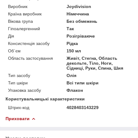
Виробник
Joydivision
Країна виробник
Німеччина
Вікова група
Без обмежень
Гіпоалергенний
Так
Дія
Розігріваюче
Консистенція засобу
Рідка
Об`єм
150 мл
Область застосування
Живіт, Стегна, Область
декольте, Тіло, Ноги,
Сідниці, Руки, Спина, Шия
Тип засобу
Олія
Тип шкіри
Всі типи шкіри
Упаковка засобу
Флакон
Користувальницькі характеристики
Штрих-код
4028403143229
Приховати