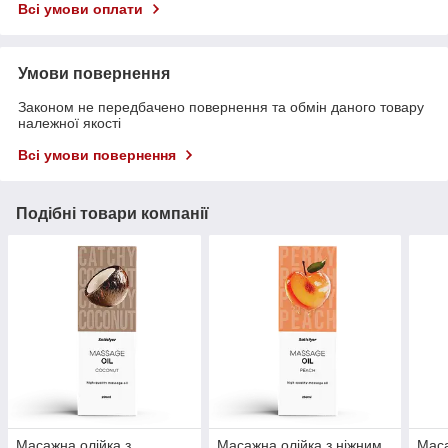
Всі умови оплати
Умови повернення
Законом не передбачено повернення та обмін даного товару
належної якості
Всі умови повернення
Подібні товари компанії
Масажна олійка з
Масажна олійка з ніжним
Маса