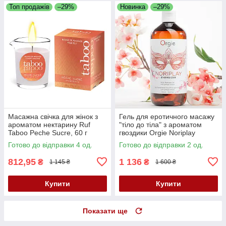
Топ продажів
–29%
Новинка
–29%
Масажна свічка для жінок з
Гель для еротичного масажу
ароматом нектарину Ruf
"тіло до тіла" з ароматом
Taboo Peche Sucre, 60 г
гвоздики Orgie Noriplay
Energizer, 500 мл (термін по
Готово до відправки 4 од.
Готово до відправки 2 од.
04.2027)
812,95
1 136
₴
₴
1 145 ₴
1 600 ₴
Купити
Купити
Показати ще