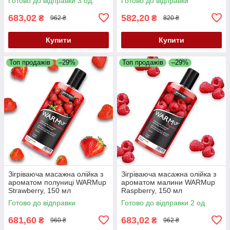
Готово до відправки 3 од.
Готово до відправки
683,02
582,20
₴
₴
962 ₴
820 ₴
Купити
Купити
Топ продажів
–29%
Топ продажів
–29%
Зігріваюча масажна олійка з
Зігріваюча масажна олійка з
ароматом полуниці WARMup
ароматом малини WARMup
Strawberry, 150 мл
Raspberry, 150 мл
Готово до відправки
Готово до відправки 2 од.
681,60
683,02
₴
₴
960 ₴
962 ₴