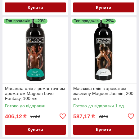
Купити
Купити
Топ продажів
–29%
Топ продажів
–29%
Масажна олія з романтичним
Масажна олія з ароматом
ароматом Magoon Love
жасмину Magoon Jasmin, 200
Fantasy, 100 мл
мл
Готово до відправки
Готово до відправки 1 од.
406,12
587,17
₴
₴
572 ₴
827 ₴
Купити
Купити