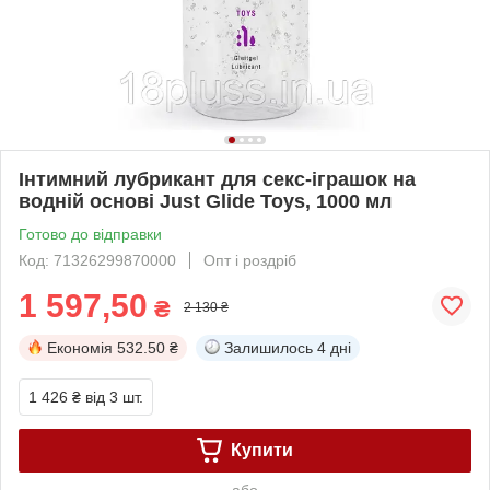
Інтимний лубрикант для секс-іграшок на
водній основі Just Glide Toys, 1000 мл
Готово до відправки
Код: 71326299870000
Опт і роздріб
1 597,50
₴
2 130 ₴
Економія
532.50 ₴
Залишилось
4 дні
1 426 ₴
від 3 шт.
Купити
або