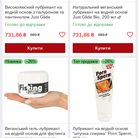
Високоякісний лубрикант на
Натуральний веганський
водній основі з гіалуроном та
лубрикант на водній основі
пантенолом Just Glide
Just Glide Bio, 200 мл 🌿
Premium, 200 мл
Готово до відправки
Готово до відправки
731,86
731,86
₴
₴
989 ₴
989 ₴
Купити
Купити
Новинка
–26%
Топ продажів
–26%
Веганський гель-лубрикант
Лубрикант на водній основі
на водній основі для фістинга
"штучна сперма" Porn Sperm,