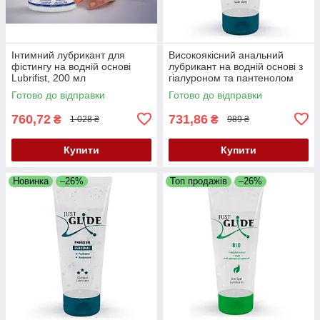
Інтимний лубрикант для
Високоякісний анальний
фістингу на водній основі
лубрикант на водній основі з
Lubrifist, 200 мл
гіалуроном та пантенолом
Just Glide Premium Anal, 200
Готово до відправки
Готово до відправки
мл
760,72
731,86
₴
₴
1 028 ₴
989 ₴
Купити
Купити
Новинка
–26%
Топ продажів
–26%