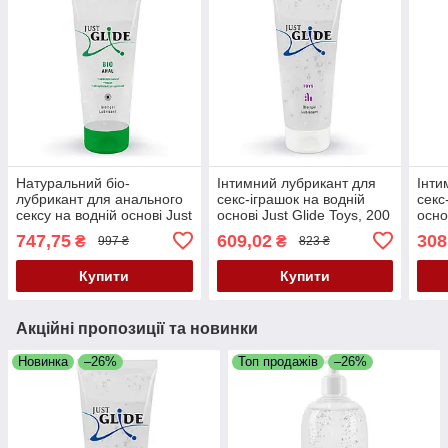
Натуральний біо-
Інтимний лубрикант для
Інти
лубрикант для анального
секс-іграшок на водній
секс
сексу на водній основі Just
основі Just Glide Toys, 200
осно
Glide Bio Anal, 200 мл
мл
мл
747,75
609,02
308
₴
₴
997 ₴
823 ₴
Купити
Купити
Акційні пропозиції та новинки
Новинка
–26%
Топ продажів
–26%