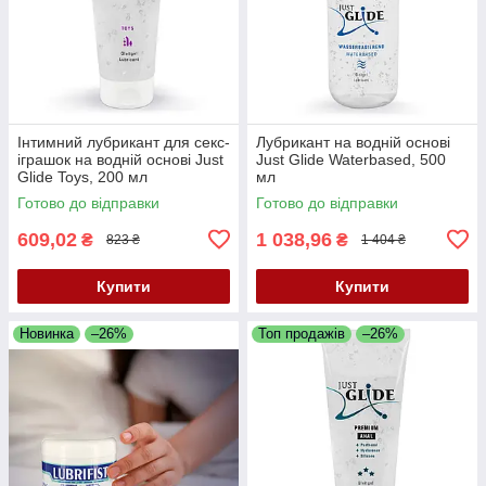
Інтимний лубрикант для секс-
Лубрикант на водній основі
іграшок на водній основі Just
Just Glide Waterbased, 500
Glide Toys, 200 мл
мл
Готово до відправки
Готово до відправки
609,02
1 038,96
₴
₴
823 ₴
1 404 ₴
Купити
Купити
Новинка
–26%
Топ продажів
–26%