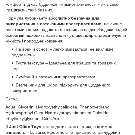
комфорт під час будь-якої інтимної активності – як з секс-
іграшками, так і без них.
Формула лубриканту абсолютно
безпечна для
використання з латексними презервативами
, не липне,
легко змивається водою та не залишає слідів. Завдяки водній
основі він підходить навіть для чутливої шкіри, забезпечуючи
ніжність і природне ковзання.
На водній основі – легко змивається, не викликає
подразнень
Густа текстура – ідеальна для іграшок та тривалих
ігор
Сумісний з латексними презервативами
Безпечний для шкіри, підходить для щоденного
використання
Склад:
Aqua, Glycerin, Hydroxyethylcellulose, Phenoxyethanol,
Hydroxypropyl Guar Hydroxypropyltrimonium Chloride,
Ethylhexylglycerin, Citric Acid
З
Just Glide Toys
кожен дотик стає ніжним, а інтимна
близькість – більш комфортною та приємною. Це чудовий