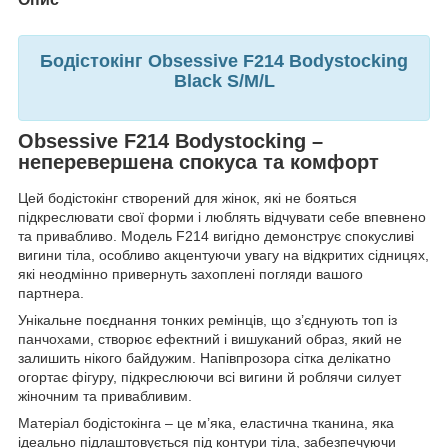
Бодістокінг Obsessive F214 Bodystocking
Black S/M/L
Obsessive F214 Bodystocking –
неперевершена спокуса та комфорт
Цей бодістокінг створений для жінок, які не бояться
підкреслювати свої форми і люблять відчувати себе впевнено
та привабливо. Модель F214 вигідно демонструє спокусливі
вигини тіла, особливо акцентуючи увагу на відкритих сідницях,
які неодмінно привернуть захоплені погляди вашого
партнера.
Унікальне поєднання тонких ремінців, що з’єднують топ із
панчохами, створює ефектний і вишуканий образ, який не
залишить нікого байдужим. Напівпрозора сітка делікатно
огортає фігуру, підкреслюючи всі вигини й роблячи силует
жіночним та привабливим.
Матеріал бодістокінга – це м’яка, еластична тканина, яка
ідеально підлаштовується під контури тіла, забезпечуючи