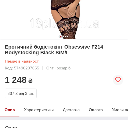
Еротичний бодістокінг Obsessive F214
Bodystocking Black S/M/L
Немає в наявності
Код: 57490207055
Опт і роздріб
1 248
₴
837 ₴
від 3 шт.
Опис
Характеристики
Доставка
Оплата
Умови п
Опис