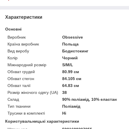
Характеристики
Основні
Виробник
Obsessive
Країна виробник
Польща
Вид виробу
Бодистокинг
Колір
Чорний
Міжнародний розмір
S/M/L
Обхват грудей
80.99 см
Обхват стегон
84.105 см
Обхват талії
64.83 см
Розмір жіночого одягу (UA)
38
Склад
90% поліамід, 10% еластан
Тип тканини
Поліамід
Трусики в комплекті
Ні
Користувальницькі характеристики