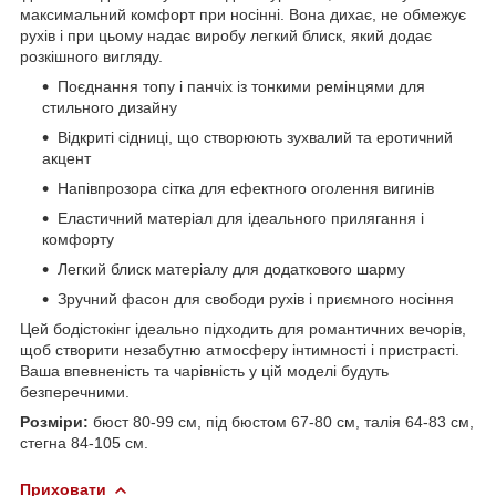
максимальний комфорт при носінні. Вона дихає, не обмежує
рухів і при цьому надає виробу легкий блиск, який додає
розкішного вигляду.
Поєднання топу і панчіх із тонкими ремінцями для
стильного дизайну
Відкриті сідниці, що створюють зухвалий та еротичний
акцент
Напівпрозора сітка для ефектного оголення вигинів
Еластичний матеріал для ідеального прилягання і
комфорту
Легкий блиск матеріалу для додаткового шарму
Зручний фасон для свободи рухів і приємного носіння
Цей бодістокінг ідеально підходить для романтичних вечорів,
щоб створити незабутню атмосферу інтимності і пристрасті.
Ваша впевненість та чарівність у цій моделі будуть
безперечними.
Розміри:
бюст 80-99 см, під бюстом 67-80 см, талія 64-83 см,
стегна 84-105 см.
Приховати