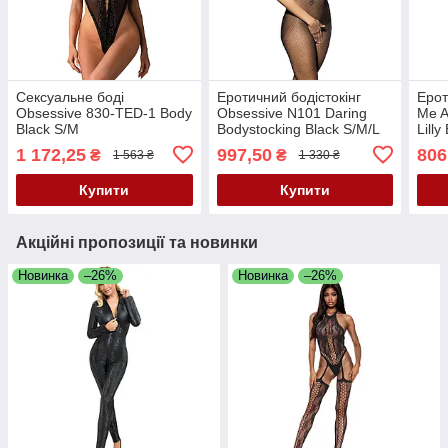
Сексуальне боді
Еротичний бодістокінг
Ерот
Obsessive 830-TED-1 Body
Obsessive N101 Daring
Me A
Black S/M
Bodystocking Black S/M/L
Lilly
1 172,25
997,50
806
₴
₴
1 563 ₴
1 330 ₴
Купити
Купити
Акційні пропозиції та новинки
Новинка
–26%
Новинка
–26%