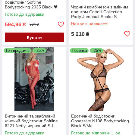
бодістокінг Softline
Bodystocking 2035 Black 🖤
Чорний комбінезон з зміїним
One Size
принтом Cottelli Collection
Готово до відправки
Party Jumpsuit Snake S
594,96
Немає в наявності
₴
804 ₴
5 210
₴
Купити
Топ продажів
–25%
Новинка
–25%
Витончений та звабливий
Еротичний бодістокінг
жіночий бодістокінг Softline
Obsessive N108 Bodystocking
6221 Netty, червоний S-L –
Black S/M/L
звабливий образ для
Готово до відправки
Готово до відправки 1 од.