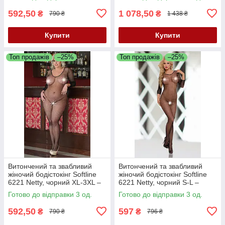
особливих моментів
592,50
1 078,50
₴
₴
790 ₴
1 438 ₴
Купити
Купити
Топ продажів
–25%
Топ продажів
–25%
Витончений та звабливий
Витончений та звабливий
жіночий бодістокінг Softline
жіночий бодістокінг Softline
6221 Netty, чорний XL-3XL –
6221 Netty, чорний S-L –
звабливий образ для
звабливий образ для
Готово до відправки 3 од.
Готово до відправки 3 од.
особливих моментів
особливих моментів
592,50
597
₴
₴
790 ₴
796 ₴