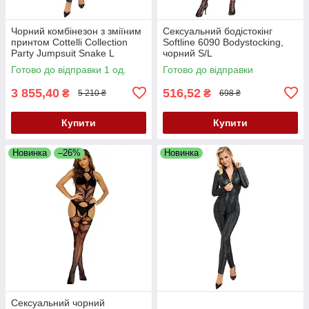
Чорний комбінезон з зміїним
Сексуальний бодістокінг
принтом Cottelli Collection
Softline 6090 Bodystocking,
Party Jumpsuit Snake L
чорний S/L
Готово до відправки 1 од.
Готово до відправки
3 855,40
516,52
₴
₴
5 210 ₴
698 ₴
Купити
Купити
Новинка
–26%
Новинка
Сексуальний чорний