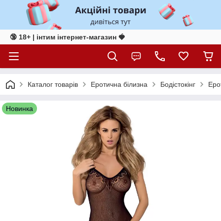
🔞 18+ | інтим інтернет-магазин 🍓
Каталог товарів
Еротична білизна
Бодістокінг
Еро
Новинка