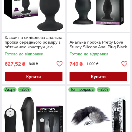
Класична силіконова анальна
пробка середнього розміру з
Анальна пробка Pretty Love
обтяженою конструкцією
Sturdy Silicone Anal Plug Black
Black Velvets Heavy Plug
Готово до відправки
Готово до відправки
Medium
627,52
740
₴
₴
848 ₴
1 000 ₴
Купити
Купити
Акція
–26%
Топ продажів
–26%