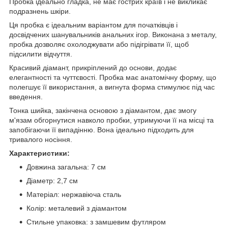
Пробка ідеально гладка, не має гострих країв і не викликає
подразнень шкіри.
Ця пробка є ідеальним варіантом для початківців і
досвідчених шанувальників анальних ігор. Виконана з металу,
пробка дозволяє охолоджувати або підігрівати її, щоб
підсилити відчуття.
Красивий діамант, прикріплений до основи, додає
елегантності та чуттєвості. Пробка має анатомічну форму, що
полегшує її використання, а вигнута форма стимулює під час
введення.
Тонка шийка, закінчена основою з діамантом, дає змогу
м'язам обгорнутися навколо пробки, утримуючи її на місці та
запобігаючи її випадінню. Вона ідеально підходить для
тривалого носіння.
Характеристики:
Довжина загальна: 7 см
Діаметр: 2,7 см
Матеріал: нержавіюча сталь
Колір: металевий з діамантом
Стильне упаковка: з замшевим футляром