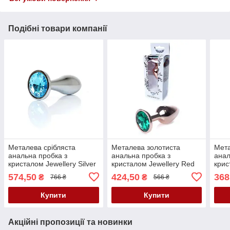
Подібні товари компанії
Металева срібляста
Металева золотиста
Мета
анальна пробка з
анальна пробка з
анал
кристалом Jewellery Silver
кристалом Jewellery Red
крис
Plug Light Blue Large
Gold Plug Green
Gold
574,50
424,50
368
₴
₴
766 ₴
566 ₴
Купити
Купити
Акційні пропозиції та новинки