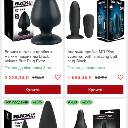
Велика анальна пробка з
Анальна пробка MR Play
м’яким покриттям Black
super-smooth vibrating butt
Velvets Butt Plug Extra
plug Black
Готово до відправки 3 од.
Готово до відправки
2 228,14
1 686,46
₴
₴
3 011 ₴
2 279 ₴
Купити
Купити
Топ продажів
–26%
Акція
–26%