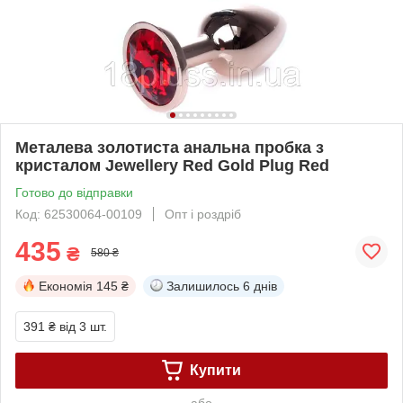
Металева золотиста анальна пробка з
кристалом Jewellery Red Gold Plug Red
Готово до відправки
Код: 62530064-00109
Опт і роздріб
435
₴
580 ₴
Економія
145 ₴
Залишилось
6 днів
391 ₴
від 3 шт.
Купити
або