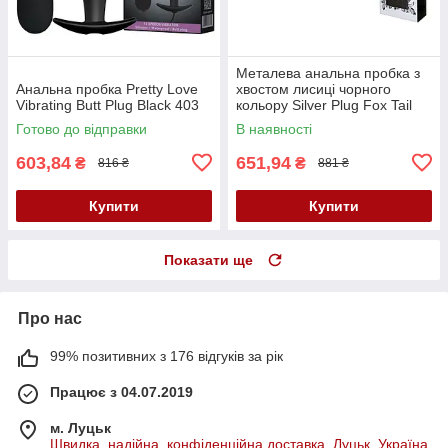
Металева анальна пробка з
Анальна пробка Pretty Love
хвостом лисиці чорного
Vibrating Butt Plug Black 403
кольору Silver Plug Fox Tail
Black XXL
Готово до відправки
В наявності
603,84
651,94
₴
₴
816 ₴
881 ₴
Купити
Купити
Показати ще
Про нас
99% позитивних з 176 відгуків за рік
Працює з 04.07.2019
м. Луцьк
Швидка, надійна, конфіденційна доставка, Луцьк, Україна