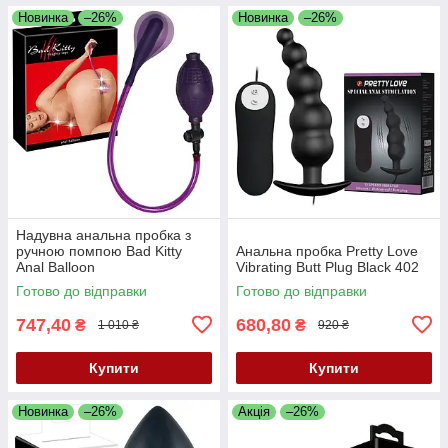
Новинка
–26%
Новинка
–26%
Надувна анальна пробка з
ручною помпою Bad Kitty
Анальна пробка Pretty Love
Anal Balloon
Vibrating Butt Plug Black 402
Готово до відправки
Готово до відправки
747,40
680,80
₴
₴
1 010 ₴
920 ₴
Купити
Купити
Новинка
–26%
Акція
–26%