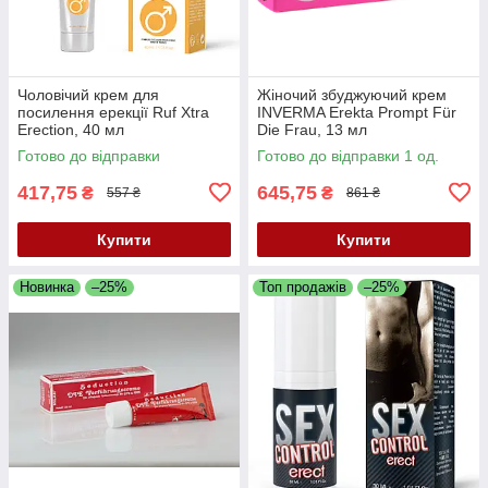
Чоловічий крем для
Жіночий збуджуючий крем
посилення ерекції Ruf Xtra
INVERMA Erekta Prompt Für
Erection, 40 мл
Die Frau, 13 мл
Готово до відправки
Готово до відправки 1 од.
417,75
645,75
₴
₴
557 ₴
861 ₴
Купити
Купити
Новинка
–25%
Топ продажів
–25%