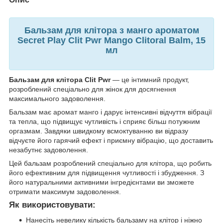
Бальзам для клітора з манго ароматом
Secret Play Clit Pwr Mango Clitoral Balm, 15
мл
Бальзам для клітора Clit Pwr
— це інтимний продукт,
розроблений спеціально для жінок для досягнення
максимального задоволення.
Бальзам має аромат манго і дарує інтенсивні відчуття вібрації
та тепла, що підвищує чутливість і сприяє більш потужним
оргазмам. Завдяки швидкому всмоктуванню ви відразу
відчуєте його гарячий ефект і приємну вібрацію, що доставить
незабутнє задоволення.
Цей бальзам розроблений спеціально для клітора, що робить
його ефективним для підвищення чутливості і збудження. З
його натуральними активними інгредієнтами ви зможете
отримати максимум задоволення.
Як використовувати:
Нанесіть невелику кількість бальзаму на клітор і ніжно