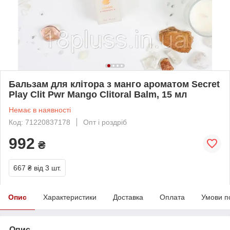
Бальзам для клітора з манго ароматом Secret
Play Clit Pwr Mango Clitoral Balm, 15 мл
Немає в наявності
Код: 71220837178
Опт і роздріб
992
₴
667 ₴
від 3 шт.
Опис
Характеристики
Доставка
Оплата
Умови п
Опис