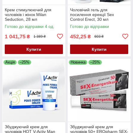
Крем стимулюючий для
Чоловічий гель для
чоловіків і жінок Milan
посилення ерекції Sex
Seduction, 28 мл
Control Erect, 30 мл
Готово до відправки 4 од.
Готово до відправки
1 041,75
452,25
₴
₴
1 389 ₴
603 ₴
Купити
Купити
Акція
–25%
Новинка
–25%
Збуджуючий крем для
Збуджуючий крем для
чоловіків HOT V-Activ Man
чоловіків 50+ EROpharm SEX-