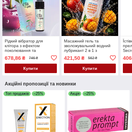
Рідкий вібратор для
Масажний гель та
Їсті
клітора з ефектом
зволожувальний водний
прел
поколювання та
лубрикант 2 в 1 з
Secr
охолодження з ароматом
ароматом тропічного
Sang
678,86
421,50
406
₴
₴
746 ₴
562 ₴
червоних фруктів Intt Clit
манго MyLove Aroma
11.2
Me On Red Fruits, 12 мл
Series Intim&Massage
Купити
Купити
Mango, 300 мл
Акційні пропозиції та новинки
Топ продажів
–25%
Акція
–25%