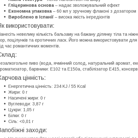
Гліцеринова основа
– надає зволожувальний ефект
Економна упаковка
– 60 мл у зручному флаконі з дозатором
Вироблено в Іспанії
– висока якість інгредієнтів
Як використовувати:
анесіть невелику кількість бальзаму на бажану ділянку тіла та ні
гор, поцілунків та еротичних ласк. Його можна використовувати дл
ід час романтичних моментів.
Склад:
езалкогольне пиво (вода, ячмінний солод, натуральний аромат, ек
роматизатор, барвники: E102 та E150a, стабілізатор E415, консерв
Харчова цінність:
Енергетична цінність: 234 KJ / 55 Kcal
Жири: 0 г
Насичені жири: 0 г
Вуглеводи: 3,87 г
Цукри: 1,05 г
Білки: 0 г
Сіль: <0,01 г
Запобіжні заходи: