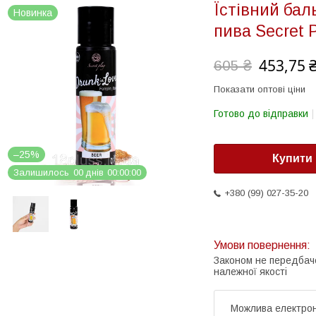
Їстівний бал
Новинка
пива Secret P
453,75 
605 ₴
Показати оптові ціни
Готово до відправки
–25%
Купити
Залишилось
0
0
днів
0
0
0
0
0
0
+380 (99) 027-35-20
Законом не передбач
належної якості