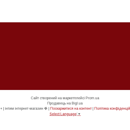
Сайт створений на маркетплейсі
Prom.ua
Продавець на Bigl.ua
🔞 18+ | інтим інтернет-магазин 🍓 |
Поскаржитися на контент
|
Політика конфіденцій
Select Language
▼