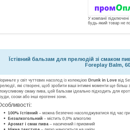
У компанії підключені
будь-який товар не п
Їстівний бальзам для прелюдій зі смаком пива
Foreplay Balm, 6
ориньте у світ чуттєвих насолод із колекцією
Drunk in Love
від Se
релюдії, які створені, щоб зробити ваші інтимні моменти ще більш 
покусливому смаку пива, цей бальзам ідеально підходить для ероти
руди, соски або інші ерогенні зони.
Особливості:
100% їстівний
– можна безпечно насолоджуватися під час гр
Безалкогольний
– містить 0,0% алкоголю
Аромат і смак пива
– насичений і приємний
Ніжна текстура
– легко наноситься на шкіру