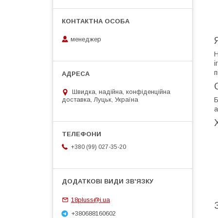
менеджер
Н
і
п
Швидка, надійна, конфіденційна
Б
доставка, Луцьк, Україна
а
+380 (99) 027-35-20
18pluss@i.ua
+380688160602