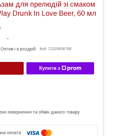
ьзам для прелюдій зі смаком
lay Drunk In Love Beer, 60 мл
₴
Оптом і в роздріб
Код:
71220836768
Купити з
ено повернення та обмін даного товару