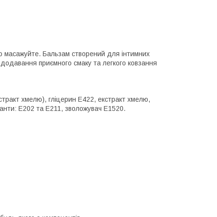
жно масажуйте. Бальзам створений для інтимних
я додавання приємного смаку та легкого ковзання
стракт хмелю), гліцерин E422, екстракт хмелю,
анти: E202 та E211, зволожувач E1520.