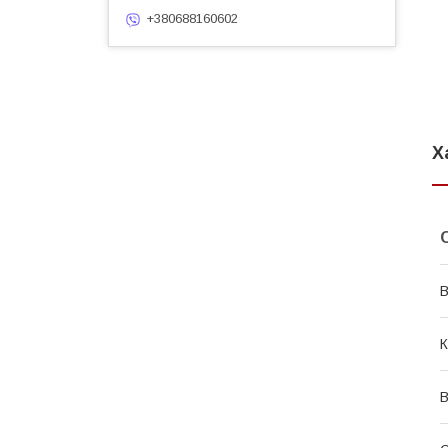
+380688160602
Х
В
К
В