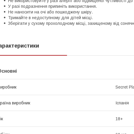
Не використовуйте у разі алергії або підвищеної чутливості до
У разі подразнення припиніть використання.
Не наносити на очі або пошкоджену шкіру.
Тримайте в недоступному для дітей місці.
Зберігати у сухому прохолодному місці, захищеному від сонячн
арактеристики
Основні
иробник
Secret Pl
раїна виробник
Іспанія
ік
18+