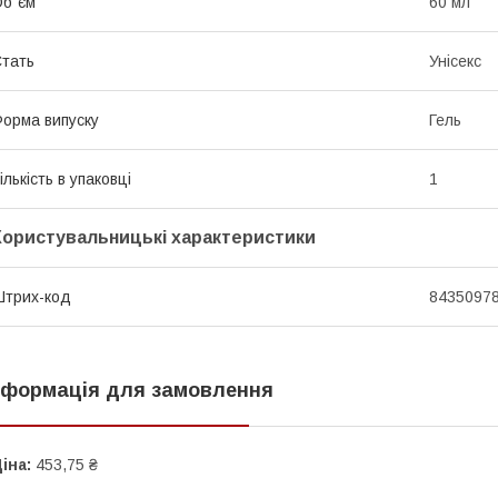
б`єм
60 мл
тать
Унісекс
орма випуску
Гель
ількість в упаковці
1
Користувальницькі характеристики
трих-код
8435097
нформація для замовлення
іна:
453,75 ₴