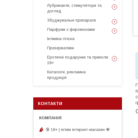
Лубриканти, стимулятори та
догляд
Збуджувальні препарати
Парфуми з феромонами
Інтимна гігієна
Презервативи
Еротичні подарунки та приколи
18+
Каталоги, рекламна
продукція
П
п
с
г
КОНТАКТИ
🔞 18+ | інтим інтернет-магазин 🍓