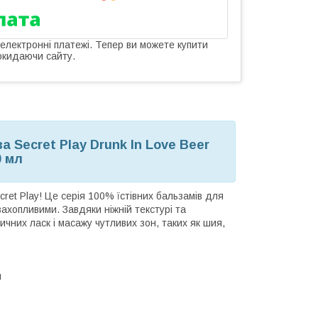
 електронні платежі. Тепер ви можете купити
окидаючи сайту.
 Secret Play Drunk In Love Beer
0 мл
cret Play! Це серія 100% їстівних бальзамів для
захопливими. Завдяки ніжній текстурі та
чних ласк і масажу чутливих зон, таких як шия,
и