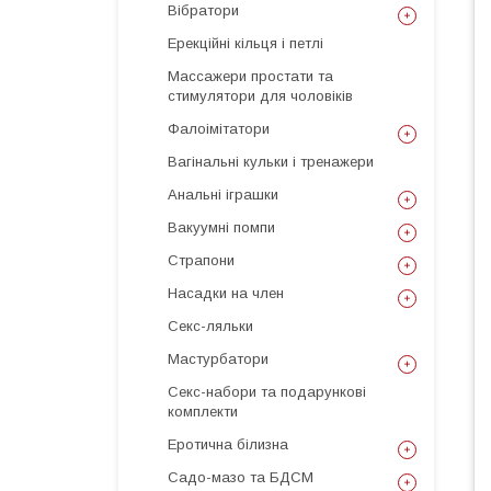
Вібратори
Ерекційні кільця і петлі
Массажери простати та
стимулятори для чоловіків
Фалоімітатори
Вагінальні кульки і тренажери
Анальні іграшки
Вакуумні помпи
Страпони
Насадки на член
Секс-ляльки
Мастурбатори
Секс-набори та подарункові
комплекти
Еротична білизна
Садо-мазо та БДСМ