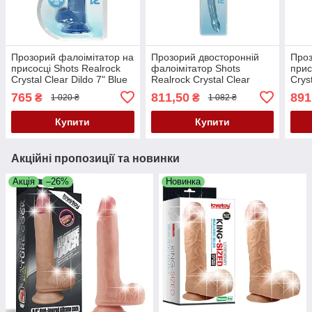
Прозорий фалоімітатор на
Прозорий двосторонній
Проз
присосці Shots Realrock
фалоімітатор Shots
прис
Crystal Clear Dildo 7" Blue
Realrock Crystal Clear
Cryst
Double Dildo 17" Blue
Tran
765
811,50
891
₴
₴
1 020 ₴
1 082 ₴
Купити
Купити
Акційні пропозиції та новинки
Акція
–26%
Новинка