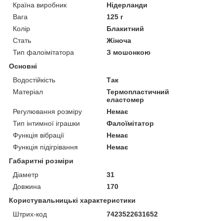
Країна виробник
Нідерланди
Вага
125 г
Колір
Блакитний
Стать
Жіноча
Тип фалоімітатора
З мошонкою
Основні
Водостійкість
Так
Матеріал
Термопластичний
еластомер
Регулювання розміру
Немає
Тип інтимної іграшки
Фалоїмітатор
Функція вібрації
Немає
Функція підігрівання
Немає
Габаритні розміри
Діаметр
31
Довжина
170
Користувальницькі характеристики
Штрих-код
7423522631652