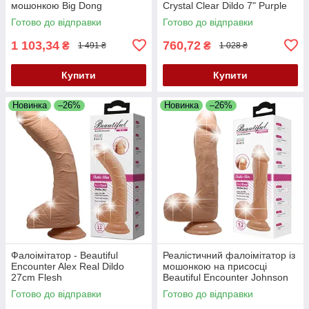
мошонкою Big Dong
Crystal Clear Dildo 7" Purple
Готово до відправки
Готово до відправки
1 103,34
760,72
₴
₴
1 491 ₴
1 028 ₴
Купити
Купити
Новинка
–26%
Новинка
–26%
Фалоімітатор - Beautiful
Реалістичний фалоімітатор із
Encounter Alex Real Dildo
мошонкою на присосці
27cm Flesh
Beautiful Encounter Johnson
Flesh, 23,4 см
Готово до відправки
Готово до відправки