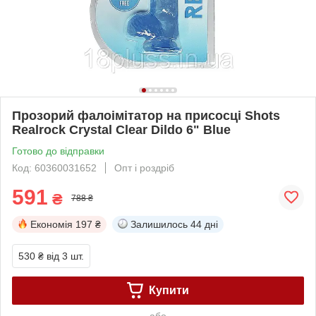
Прозорий фалоімітатор на присосці Shots
Realrock Crystal Clear Dildo 6" Blue
Готово до відправки
Код: 60360031652
Опт і роздріб
591
₴
788 ₴
Економія
197 ₴
Залишилось
44 дні
530 ₴
від 3 шт.
Купити
або