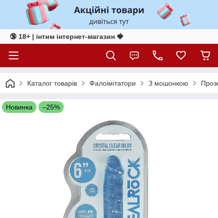
🔞 18+ | інтим інтернет-магазин 🍓
Каталог товарів
Фалоімітатори
З мошонкою
Прозо
Новинка
–25%