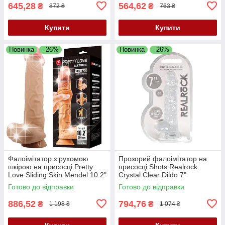
645,28
564,62
₴
₴
872 ₴
763 ₴
Купити
Купити
Новинка
–26%
Новинка
–26%
Фалоімітатор з рухомою
Прозорий фалоімітатор на
шкірою на присосці Pretty
присосці Shots Realrock
Love Sliding Skin Mendel 10.2"
Crystal Clear Dildo 7"
Flesh
Transparent
Готово до відправки
Готово до відправки
886,52
794,76
₴
₴
1 198 ₴
1 074 ₴