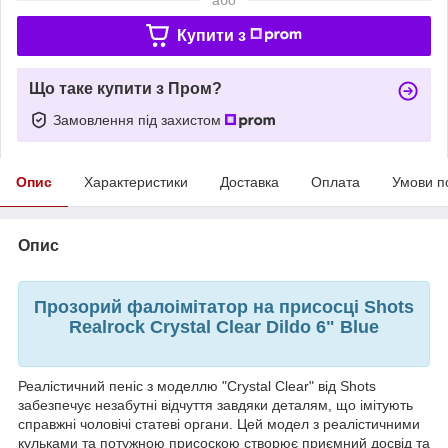
Купити з
Що таке купити з Пром?
Замовлення під захистом
Опис
Характеристики
Доставка
Оплата
Умови п
Опис
Прозорий фалоімітатор на присосці Shots
Realrock Crystal Clear Dildo 6" Blue
Реалістичний пеніс з моделлю "Crystal Clear" від Shots
забезпечує незабутні відчуття завдяки деталям, що імітують
справжні чоловічі статеві органи. Цей модел з реалістичними
кульками та потужною присоскою створює приємний досвід та