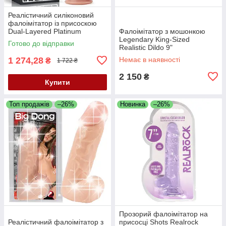
Реалістичний силіконовий
фалоімітатор із присоскою
Dual-Layered Platinum
Фалоімітатор з мошонкою
Silicone Nature Cock 8" Flesh
Legendary King-Sized
Готово до відправки
Realistic Dildo 9"
1 274,28
Немає в наявності
₴
1 722 ₴
2 150
₴
Купити
Топ продажів
–26%
Новинка
–26%
Прозорий фалоімітатор на
Реалістичний фалоімітатор з
присосці Shots Realrock