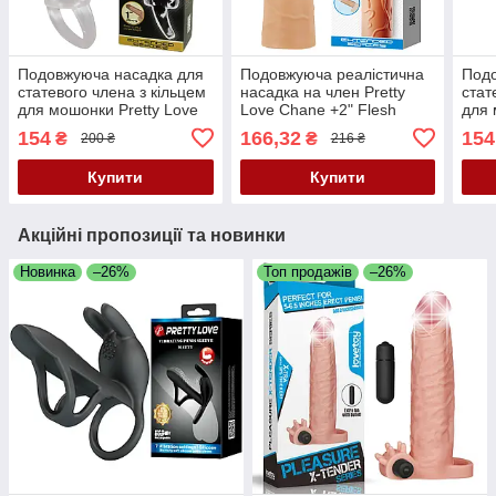
Подовжуюча насадка для
Подовжуюча реалістична
Подо
статевого члена з кільцем
насадка на член Pretty
стат
для мошонки Pretty Love
Love Chane +2" Flesh
для 
Odes Transparent
Bray
154
166,32
154
₴
₴
200 ₴
216 ₴
Купити
Купити
Акційні пропозиції та новинки
Новинка
–26%
Топ продажів
–26%