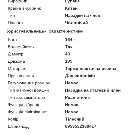
Виробник
Lybaile
Країна виробник
Китай
Тип
Насадки на член
Підлога
Чоловічий
Користувальницькі характеристики
Вага
164 г
Водостійкість
Так
Діаметр
40
Довжина
195
Матеріал
Термопластична резина
Призначення
Для чоловіків
Регулювання розміру
Немає
Тип інтимної іграшки
Насадка на статевий член
Тип фалоімітатора
Реалістичні
Функція вібрації
Немає
Функція підігрівання
Немає
Колір
Тілесний
Штрих-код
6959532360417