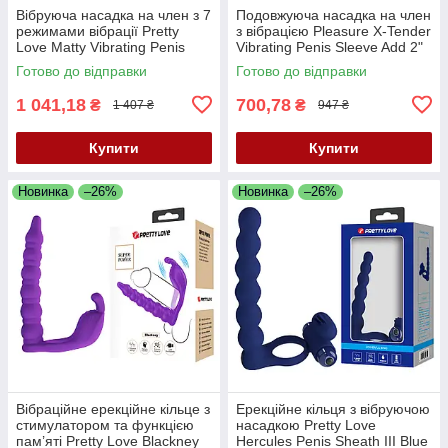
Вібруюча насадка на член з 7
Подовжуюча насадка на член
режимами вібрації Pretty
з вібрацією Pleasure X-Tender
Love Matty Vibrating Penis
Vibrating Penis Sleeve Add 2"
Sleeve
Flesh
Готово до відправки
Готово до відправки
1 041,18
700,78
₴
₴
1 407 ₴
947 ₴
Купити
Купити
Новинка
–26%
Новинка
–26%
Вібраційне ерекційне кільце з
Ерекційне кільця з вібруючою
стимулатором та функцією
насадкою Pretty Love
пам’яті Pretty Love Blackney
Hercules Penis Sheath III Blue