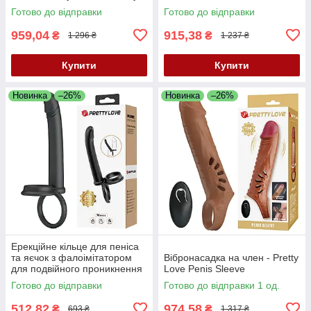
Vibrating Enhacer Purple
— подвійне задоволення та
Готово до відправки
Готово до відправки
потужна підтримка
959,04
915,38
₴
₴
1 296 ₴
1 237 ₴
Купити
Купити
Новинка
–26%
Новинка
–26%
Ерекційне кільце для пеніса
та яєчок з фалоімітатором
Вібронасадка на член - Pretty
для подвійного проникнення
Love Penis Sleeve
Pretty Love Moses Black
Готово до відправки
Готово до відправки 1 од.
512,82
974,58
₴
₴
693 ₴
1 317 ₴