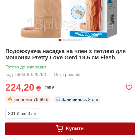
Подовжуюча насадка на член з петлею для
мошонки Pretty Love Gerd 19.5 см Flesh
Готово до відправки
Код: 6603BI-026258
Опт і роздріб
224,20
₴
295 ₴
Економія
70.80 ₴
Залишилось
2 дні
201 ₴
від 3 шт.
Купити
або