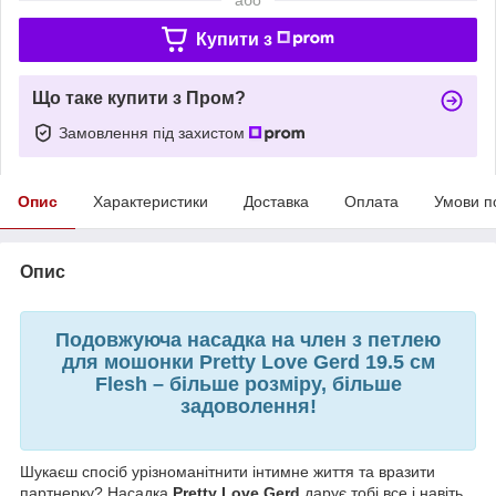
Купити з
Що таке купити з Пром?
Замовлення під захистом
Опис
Характеристики
Доставка
Оплата
Умови п
Опис
Подовжуюча насадка на член з петлею
для мошонки Pretty Love Gerd 19.5 см
Flesh – більше розміру, більше
задоволення!
Шукаєш спосіб урізноманітнити інтимне життя та вразити
партнерку? Насадка
Pretty Love Gerd
дарує тобі все і навіть