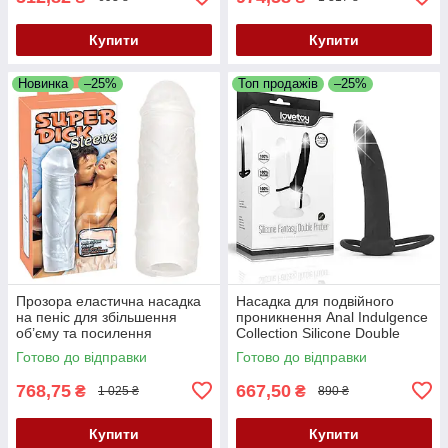
Купити
Купити
Новинка
–25%
Топ продажів
–25%
Прозора еластична насадка
Насадка для подвійного
на пеніс для збільшення
проникнення Anal Indulgence
об’єму та посилення
Collection Silicone Double
інтенсивності відчуттів Super
Fantasy Prober
Готово до відправки
Готово до відправки
Dick Sleeve
768,75
667,50
₴
₴
1 025 ₴
890 ₴
Купити
Купити