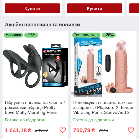
Купити
Купити
Акційні пропозиції та новинки
Новинка
–26%
Топ продажів
–26%
Вібруюча насадка на член з 7
Подовжуюча насадка на член
режимами вібрації Pretty
з вібрацією Pleasure X-Tender
Love Matty Vibrating Penis
Vibrating Penis Sleeve Add 2"
Sleeve
Flesh
Готово до відправки
Готово до відправки
1 041,18
700,78
₴
₴
1 407 ₴
947 ₴