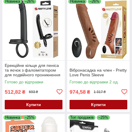
Новинка
–26%
Новинка
–26%
Ерекційне кільце для пеніса
та яєчок з фалоімітатором
Вібронасадка на член - Pretty
для подвійного проникнення
Love Penis Sleeve
Pretty Love Moses Black
Готово до відправки
Готово до відправки 2 од.
512,82
974,58
₴
₴
693 ₴
1 317 ₴
Купити
Купити
Новинка
–25%
Топ продажів
–25%