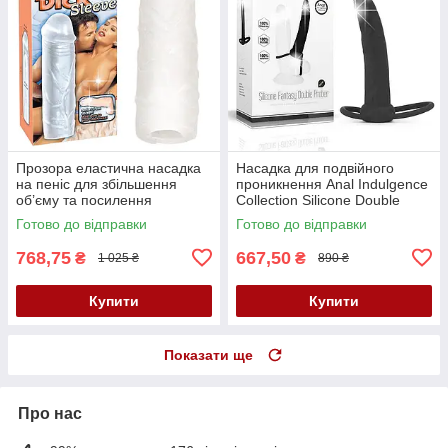
Прозора еластична насадка
Насадка для подвійного
на пеніс для збільшення
проникнення Anal Indulgence
об’єму та посилення
Collection Silicone Double
інтенсивності відчуттів Super
Fantasy Prober
Готово до відправки
Готово до відправки
Dick Sleeve
768,75
667,50
₴
₴
1 025 ₴
890 ₴
Купити
Купити
Показати ще
Про нас