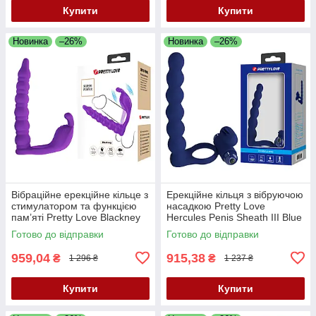
Купити
Купити
Новинка
–26%
Новинка
–26%
Вібраційне ерекційне кільце з
Ерекційне кільця з вібруючою
стимулатором та функцією
насадкою Pretty Love
пам’яті Pretty Love Blackney
Hercules Penis Sheath III Blue
Vibrating Enhacer Purple
— подвійне задоволення та
Готово до відправки
Готово до відправки
потужна підтримка
959,04
915,38
₴
₴
1 296 ₴
1 237 ₴
Купити
Купити