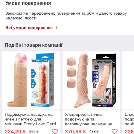
Умови повернення
Законом не передбачено повернення та обмін даного товару
належної якості
Всі умови повернення
Подібні товари компанії
Подовжуюча насадка на
Ультрареалістична
Елас
член з петлею для
подовжуюча та
подо
мошонки Pretty Love Gerd
потовщуюча насадка на
пені
19.5 см Flesh
член Pretty Love Adjustable
Peni
224,20
370,88
226
₴
₴
295 ₴
488 ₴
Penis Sleeve Extender 3"