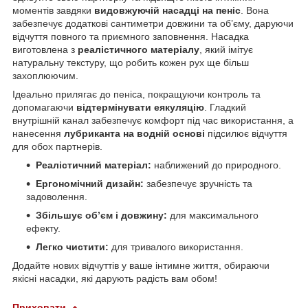
моментів завдяки
видовжуючій насадці на пеніс
. Вона
забезпечує додаткові сантиметри довжини та об’єму, даруючи
відчуття повного та приємного заповнення. Насадка
виготовлена з
реалістичного матеріалу
, який імітує
натуральну текстуру, що робить кожен рух ще більш
захоплюючим.
Ідеально прилягає до пеніса, покращуючи контроль та
допомагаючи
відтермінувати еякуляцію
. Гладкий
внутрішній канал забезпечує комфорт під час використання, а
нанесення
лубриканта на водній основі
підсилює відчуття
для обох партнерів.
Реалістичний матеріал:
наближений до природного.
Ергономічний дизайн:
забезпечує зручність та
задоволення.
Збільшує об’єм і довжину:
для максимального
ефекту.
Легко чистити:
для тривалого використання.
Додайте нових відчуттів у ваше інтимне життя, обираючи
якісні насадки, які дарують радість вам обом!
Приховати