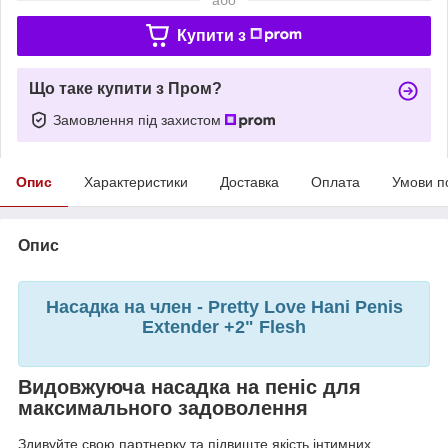
Купити з
Що таке купити з Пром?
Замовлення під захистом
Опис
Характеристики
Доставка
Оплата
Умови п
Опис
Насадка на член - Pretty Love Hani Penis
Extender +2" Flesh
Видовжуюча насадка на пеніс для
максимального задоволення
Здивуйте свою партнерку та підвищте якість інтимних