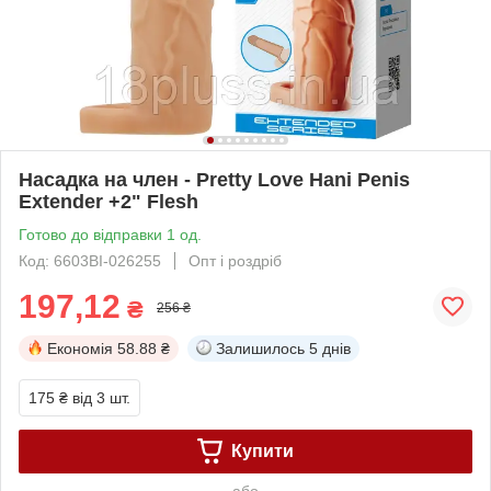
Насадка на член - Pretty Love Hani Penis
Extender +2" Flesh
Готово до відправки 1 од.
Код: 6603BI-026255
Опт і роздріб
197,12
₴
256 ₴
Економія
58.88 ₴
Залишилось
5 днів
175 ₴
від 3 шт.
Купити
або