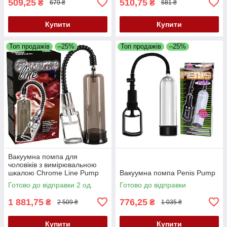
509,25
510,75
₴
₴
679 ₴
681 ₴
Купити
Купити
Топ продажів
–25%
Топ продажів
–25%
Вакуумна помпа для
чоловіків з вимірювальною
шкалою Chrome Line Pump
Вакуумна помпа Penis Pump
Готово до відправки 2 од.
Готово до відправки
1 881,75
776,25
₴
₴
2 509 ₴
1 035 ₴
Купити
Купити