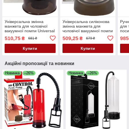
Універсальна змінна
Універсальна силіконова
Ручн
манжета для чоловічої
змінна манжета для
для 
вакуумної помпи Universal
чоловічої вакуумної помпи
поси
Sleeve Black
Universal Silikon Sleeve
Bang
510,75
509,25
985
₴
₴
681 ₴
679 ₴
Black
Купити
Купити
Акційні пропозиції та новинки
Новинка
–26%
Новинка
–26%