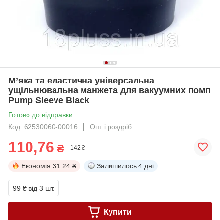
М’яка та еластична універсальна
ущільнювальна манжета для вакуумних помп
Pump Sleeve Black
Готово до відправки
Код: 62530060-00016
Опт і роздріб
110,76
₴
142 ₴
Економія
31.24 ₴
Залишилось
4 дні
99 ₴
від 3 шт.
Купити