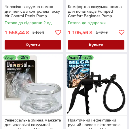
Чоловіча вакуумна помпа
Комфортна вакуумна помпа
для пеніса з контролем тиску
для початківців Pumped
Air Control Penis Pump
Comfort Beginner Pump
Transparent 🚀
Готово до відправки 2 од.
Готово до відправки
1 558,44
1 105,56
₴
₴
2 106 ₴
1 494 ₴
Купити
Купити
Акція
–25%
Акція
–25%
Універсальна змінна манжета
Практичний і ефективний
для чоловічої вакуумної
ручний насос з пістолетною