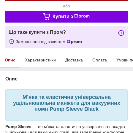
або
Купити з
Що таке купити з Пром?
Замовлення під захистом
Опис
Характеристики
Доставка
Оплата
Умови п
Опис
М’яка та еластична універсальна
ущільнювальна манжета для вакуумних
помп Pump Sleeve Black
Pump Sleeve
— це м’яка та еластична універсальна насадка-
ущільнювач для вакуумних помп, яка забезпечує комфортне