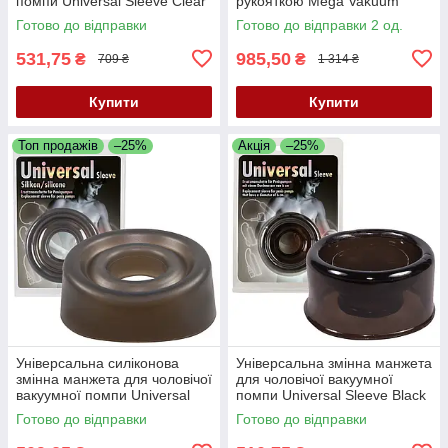
помпи Universal Sleeve Clear
рукояткою Mega Vakuum
Готово до відправки
Готово до відправки 2 од.
531,75
985,50
₴
₴
709 ₴
1 314 ₴
Купити
Купити
Топ продажів
–25%
Акція
–25%
Універсальна силіконова
Універсальна змінна манжета
змінна манжета для чоловічої
для чоловічої вакуумної
вакуумної помпи Universal
помпи Universal Sleeve Black
Silikon Sleeve Black
Готово до відправки
Готово до відправки