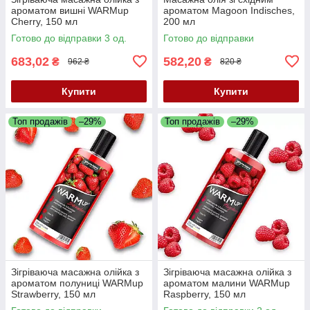
ароматом вишні WARMup
ароматом Magoon Indisches,
Cherry, 150 мл
200 мл
Готово до відправки 3 од.
Готово до відправки
683,02
582,20
₴
₴
962 ₴
820 ₴
Купити
Купити
Топ продажів
–29%
Топ продажів
–29%
Зігріваюча масажна олійка з
Зігріваюча масажна олійка з
ароматом полуниці WARMup
ароматом малини WARMup
Strawberry, 150 мл
Raspberry, 150 мл