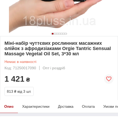
Міні-набір чуттєвих рослинних масажних
олійок з афродизіаками Orgie Tantric Sensual
Massage Vegetal Oil Set, 3*30 мл
Немає в наявності
Код: 71250017090
Опт і роздріб
1 421
₴
813 ₴
від 3 шт.
Опис
Характеристики
Доставка
Оплата
Умови п