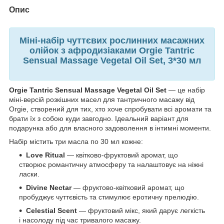
Опис
Міні-набір чуттєвих рослинних масажних
олійок з афродизіаками Orgie Tantric
Sensual Massage Vegetal Oil Set, 3*30 мл
Orgie Tantric Sensual Massage Vegetal Oil Set
— це набір
міні-версій розкішних масел для тантричного масажу від
Orgie, створений для тих, хто хоче спробувати всі аромати та
брати їх з собою куди завгодно. Ідеальний варіант для
подарунка або для власного задоволення в інтимні моменти.
Набір містить три масла по 30 мл кожне:
Love Ritual
— квітково-фруктовий аромат, що
створює романтичну атмосферу та налаштовує на ніжні
ласки.
Divine Nectar
— фруктово-квітковий аромат, що
пробуджує чуттєвість та стимулює еротичну прелюдію.
Celestial Scent
— фруктовий мікс, який дарує легкість
і насолоду під час тривалого масажу.