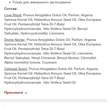
Тільки для зовнішнього застосування
Состав:
Love Ritual:
Prunus Amygdalus Dulcis Oil, Parfum, Argania
Spinosa Kernel Oil, Helianthus Annuus Seed Oil, Olea Europaea
Fruit Oil, Pentaerythrityl Tetra-Di-T-Butyl
Hydroxyhydrocinnamate, Vitis Vinifera Seed Oil, Benzyl
Salicylate, Hydroxycitronellal, Limonene.
Divine Nectar:
Prunus Amygdalus Dulcis Oil, Parfum, Argania
Spinosa Kernel Oil, Helianthus Annuus Seed Oil, Olea Europaea
Fruit Oil, Pentaerythrityl Tetra-Di-T-Butyl
Hydroxyhydrocinnamate, Vitis Vinifera Seed Oil, Limonene,
Benzyl Salicylate, Hexyl Cinnamal, Benzyl Alcohol, Citronellol,
Alpha-Isomethyl Ionone, Coumarin.
Celestial Scent:
Prunus Amygdalus Dulcis Oil, Parfum, Argania
Spinosa Kernel Oil, Helianthus Annuus Seed Oil, Olea Europaea
Fruit Oil, Pentaerythrityl Tetra-Di-T-Butyl
Hydroxyhydrocinnamate, Vitis Vinifera Seed Oil.
Приховати