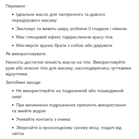
Переваги:
Ідеальне масло для тантричного та довгого
передігрового масажу
Зволожує та живить шкіру, роблячи її гладкою і ніжною
Має глянцевий ефект, підкреслюючи красу тіла
Міні-версія зручно брати з собою або дарувати
Як використовувати:
Нанесіть достатню кількість масла на тіло. Використовуйте
руки або власне тіло для масажу, насолоджуючись чуттєвими
відчуттями.
Запобіжні заходи:
Не використовуйте на подразненій або пошкодженій
шкірі
При виникненні подразнення припиніть використання
та змийте водою
Уникайте контакту з очима
Зберігайте в прохолодному сухому місці, подалі від
світла