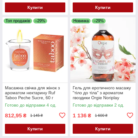
Купити
Купити
Топ продажів
–29%
Новинка
–29%
Масажна свічка для жінок з
Гель для еротичного масажу
ароматом нектарину Ruf
"тіло до тіла" з ароматом
Taboo Peche Sucre, 60 г
гвоздики Orgie Noriplay
Energizer, 500 мл (термін по
Готово до відправки 4 од.
Готово до відправки 2 од.
04.2027)
812,95
1 136
₴
₴
1 145 ₴
1 600 ₴
Купити
Купити