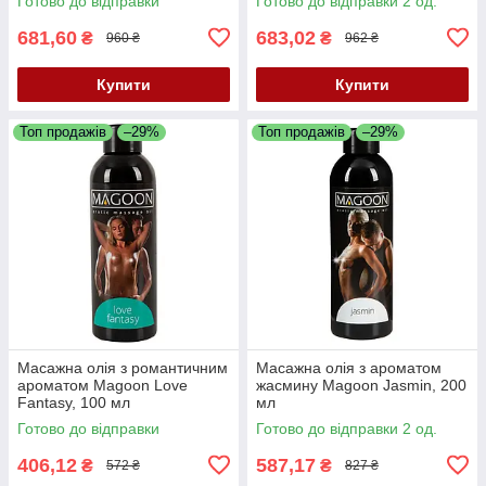
Готово до відправки
Готово до відправки 2 од.
681,60
683,02
₴
₴
960 ₴
962 ₴
Купити
Купити
Топ продажів
–29%
Топ продажів
–29%
Масажна олія з романтичним
Масажна олія з ароматом
ароматом Magoon Love
жасмину Magoon Jasmin, 200
Fantasy, 100 мл
мл
Готово до відправки
Готово до відправки 2 од.
406,12
587,17
₴
₴
572 ₴
827 ₴