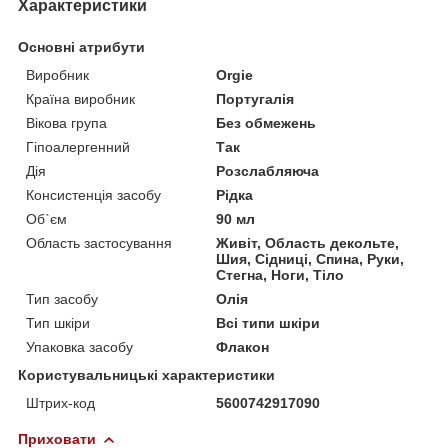
Характеристики
Основні атрибути
Виробник
Orgie
Країна виробник
Португалія
Вікова група
Без обмежень
Гіпоалергенний
Так
Дія
Розслабляюча
Консистенція засобу
Рідка
Об`єм
90 мл
Область застосування
Живіт, Область декольте,
Шия, Сідниці, Спина, Руки,
Стегна, Ноги, Тіло
Тип засобу
Олія
Тип шкіри
Всі типи шкіри
Упаковка засобу
Флакон
Користувальницькі характеристики
Штрих-код
5600742917090
Приховати