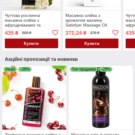
Чуттєва рослинна
Масажна олійка з
Чутт
масажна олійка з
ароматом жасміну
маса
афродизіаками та
Satisfyer Massage Oil
афро
фруктово-квітковим
Jasmin, 250 мл (термін по
фрук
435
372,24
435
₴
₴
500 ₴
376 ₴
ароматом Orgie Tantric
04.2027)
аром
Divinie, 200 мл (термін по
Love
Купити
Купити
12.2026)
10.2
Акційні пропозиції та новинки
Акція
–29%
Топ продажів
–29%
Зігріваюча масажна олійка з
Масажна олія зі східним