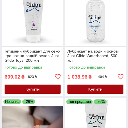
Інтимний лубрикант для секс-
Лубрикант на водній основі
іграшок на водній основі Just
Just Glide Waterbased, 500
Glide Toys, 200 мл
мл
Готово до відправки
Готово до відправки
609,02
1 038,96
₴
₴
823 ₴
1 404 ₴
Купити
Купити
Новинка
–26%
Топ продажів
–26%