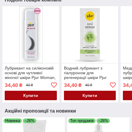
Лубрикант на силіконовій
Водний лубрикант з
Меди
основі для чутливої
гіалуроном для
лубр
жіночої шкіри Pjur Woman,
регенерації шкіри Pjur
шкір
1,5 мл
Med Repair, 2 мл
1,5 
34,40
34,40
34,
₴
₴
40 ₴
40 ₴
Купити
Купити
Акційні пропозиції та новинки
Новинка
–26%
Топ продажів
–26%