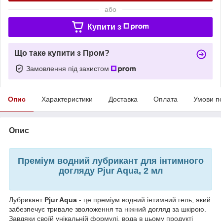
або
Купити з
Що таке купити з Пром?
Замовлення під захистом
Опис
Характеристики
Доставка
Оплата
Умови п
Опис
Преміум водний лубрикант для інтимного
догляду Pjur Aqua, 2 мл
Лубрикант
Pjur Aqua
- це преміум водний інтимний гель, який
забезпечує тривале зволоження та ніжний догляд за шкірою.
Завдяки своїй унікальній формулі, вода в цьому продукті