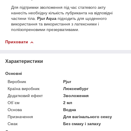
Для підтримки зволоження під час статевого акту
нанесіть необхідну кількість лубриканта на відповідні
частини тіла.
Pjur Aqua
підходить для щоденного
використання та використання з латексними і
поліізопреновими презервативами.
Приховати
Характеристики
Основні
Виробник
Pjur
Країна виробник
Люксембург
Додатковий ефект
Зволоження
Об`єм
2 мл
Основа
Водна
Призначення
Для вагінального сексу
Смак
Без смаку і запаху