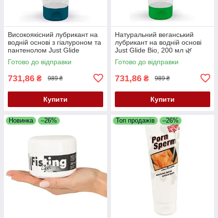
Високоякісний лубрикант на
Натуральний веганський
водній основі з гіалуроном та
лубрикант на водній основі
пантенолом Just Glide
Just Glide Bio, 200 мл 🌿
Premium, 200 мл
Готово до відправки
Готово до відправки
731,86
731,86
₴
₴
989 ₴
989 ₴
Купити
Купити
Новинка
–26%
Топ продажів
–26%