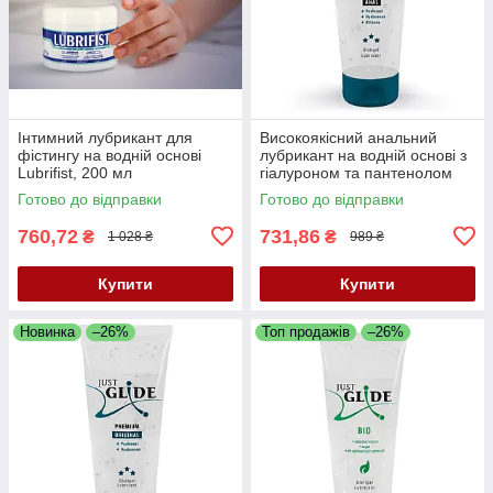
Інтимний лубрикант для
Високоякісний анальний
фістингу на водній основі
лубрикант на водній основі з
Lubrifist, 200 мл
гіалуроном та пантенолом
Just Glide Premium Anal, 200
Готово до відправки
Готово до відправки
мл
760,72
731,86
₴
₴
1 028 ₴
989 ₴
Купити
Купити
Новинка
–26%
Топ продажів
–26%