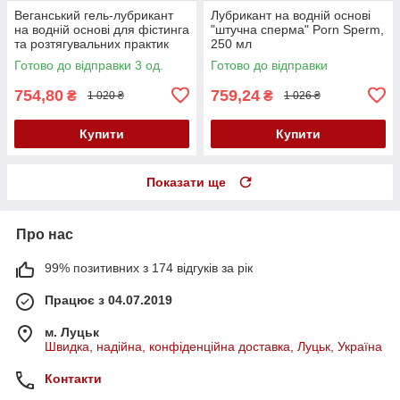
Веганський гель-лубрикант
Лубрикант на водній основі
на водній основі для фістинга
"штучна сперма" Porn Sperm,
та розтягувальних практик
250 мл
Fisting Gel, 200 мл
Готово до відправки 3 од.
Готово до відправки
754,80
759,24
₴
₴
1 020 ₴
1 026 ₴
Купити
Купити
Показати ще
Про нас
99% позитивних з 174 відгуків за рік
Працює з 04.07.2019
м. Луцьк
Швидка, надійна, конфіденційна доставка, Луцьк, Україна
Контакти