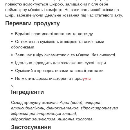
повністю всмоктується шкірою, залишаючи після себе
неймовірну м’якість і комфорт. Не залишає липкої плівки на
шкірі, забезпечуючи ідеальне ковзання під час статевого акту.
Переваги продукту
Відмінні властивості ковзання та догляду
Оптимальна сумісність зі шкірою та слизовими
оболонками
Залишає шкіру оксамитовою та м’якою, без липкості
Ідеально підходить для зволоження сухої шкіри
Сумісний з презервативами та секс-іграшками
Не містить ароматизаторів та парф
умів
>
Інгредієнти
Склад продукту включає:
Aqua (вода), гліцерин,
етоксидигліколь, феноксиетанол, гідроксипропілгуар
гідроксипропілтримоніум хлорид,
гідроксіетилцелюлоза, лимонна кислота.
Застосування