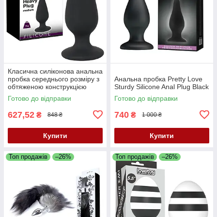
Класична силіконова анальна
пробка середнього розміру з
Анальна пробка Pretty Love
обтяженою конструкцією
Sturdy Silicone Anal Plug Black
Black Velvets Heavy Plug
Готово до відправки
Готово до відправки
Medium
627,52
740
₴
₴
848 ₴
1 000 ₴
Купити
Купити
Топ продажів
–26%
Топ продажів
–26%