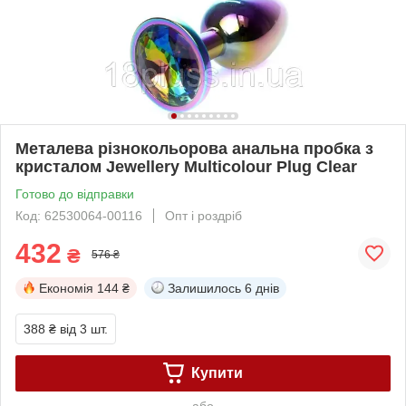
Металева різнокольорова анальна пробка з
кристалом Jewellery Multicolour Plug Clear
Готово до відправки
Код: 62530064-00116
Опт і роздріб
432
₴
576 ₴
Економія
144 ₴
Залишилось
6 днів
388 ₴
від 3 шт.
Купити
або