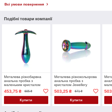
Всі умови повернення
Подібні товари компанії
Металева різнобарвна
Металева різнокольорова
Мета
анальна пробка з
анальна пробка з
анал
маленьким кристалом
кристалом Jewellery
мале
Jewellery Multicolour Plug
Multicolour Penis Plug
Jewe
453,75
503,25
503
₴
₴
605 ₴
671 ₴
Small Red
Clear Small
Medi
Купити
Купити