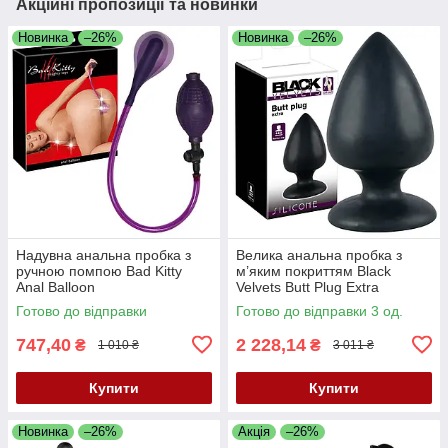
Акційні пропозиції та новинки
Новинка
–26%
Новинка
–26%
Надувна анальна пробка з
Велика анальна пробка з
ручною помпою Bad Kitty
м’яким покриттям Black
Anal Balloon
Velvets Butt Plug Extra
Готово до відправки
Готово до відправки 3 од.
747,40
2 228,14
₴
₴
1 010 ₴
3 011 ₴
Купити
Купити
Новинка
–26%
Акція
–26%