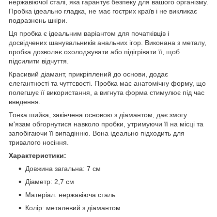
нержавіючої сталі, яка гарантує безпеку для вашого організму.
Пробка ідеально гладка, не має гострих країв і не викликає
подразнень шкіри.
Ця пробка є ідеальним варіантом для початківців і
досвідчених шанувальників анальних ігор. Виконана з металу,
пробка дозволяє охолоджувати або підігрівати її, щоб
підсилити відчуття.
Красивий діамант, прикріплений до основи, додає
елегантності та чуттєвості. Пробка має анатомічну форму, що
полегшує її використання, а вигнута форма стимулює під час
введення.
Тонка шийка, закінчена основою з діамантом, дає змогу
м'язам обгорнутися навколо пробки, утримуючи її на місці та
запобігаючи її випадінню. Вона ідеально підходить для
тривалого носіння.
Характеристики:
Довжина загальна: 7 см
Діаметр: 2,7 см
Матеріал: нержавіюча сталь
Колір: металевий з діамантом