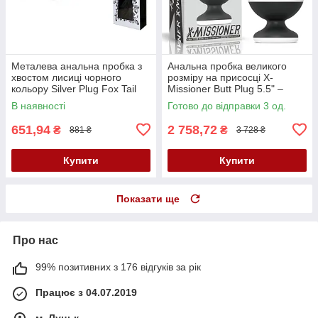
Металева анальна пробка з
Анальна пробка великого
хвостом лисиці чорного
розміру на присосці X-
кольору Silver Plug Fox Tail
Missioner Butt Plug 5.5" –
Black XXL
елегантне задоволення з
В наявності
Готово до відправки 3 од.
платинового силікону
651,94
2 758,72
₴
₴
881 ₴
3 728 ₴
Купити
Купити
Показати ще
Про нас
99% позитивних з 176 відгуків за рік
Працює з 04.07.2019
м. Луцьк