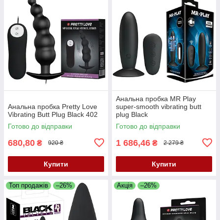
Анальна пробка MR Play
Анальна пробка Pretty Love
super-smooth vibrating butt
Vibrating Butt Plug Black 402
plug Black
Готово до відправки
Готово до відправки
680,80
1 686,46
₴
₴
920 ₴
2 279 ₴
Купити
Купити
Топ продажів
–26%
Акція
–26%