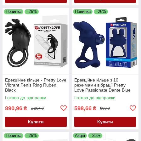
Новинка
–26%
Новинка
–26%
Ерекційне кільце - Pretty Love
Ерекційне кільце з 10
Vibrant Penis Ring Ruben
режимами вібрації Pretty
Black
Love Passionate Dante Blue
— потужна насолода в
Готово до відправки
Готово до відправки
обіймах «вухастого»!
890,96
598,66
₴
₴
1 204 ₴
809 ₴
Купити
Купити
Новинка
–26%
Акція
–25%