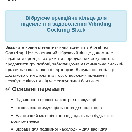
Вібруюче ерекційне кільце для
підсилення задоволення Vibrating
Cockring Black
Відкрийте новий рівень інтимних відчуттів з
Vibrating
Cockring
. Цей еластичний вібруючий кільце допомагає
підсилити ерекцію, затримати передчасний еякуляцію та
продовжити гру любові, забезпечуючи максимально сильний
оргазм для вас та вашої партнерки. Випуклості на кільці
додатково стимулюють клітор, створюючи приємне і
незабутнє відчуття під час сексуальної близькості.
✅ Основні переваги:
Підвищення ерекції та контроль еякуляції
Інтенсивна стимуляція клітора для партнера
Еластичний матеріал, що підходить для будь-якого
розміру пеніса
Вібрації для подвійної насолоди – для вас і для