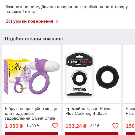
Законом не передбачено повернення та обмін даного товару
належної якості
Всі умови повернення
Подібні товари компанії
Вібруюче ерекційне кільце
Ерекційне кільце Power
Ерек
для подвійного
Plus Cockring 4 Black
Plus
задоволення Sweet Smile
Loop Vibrating Ring
1 050
163,24
150
₴
₴
1 400 ₴
212 ₴