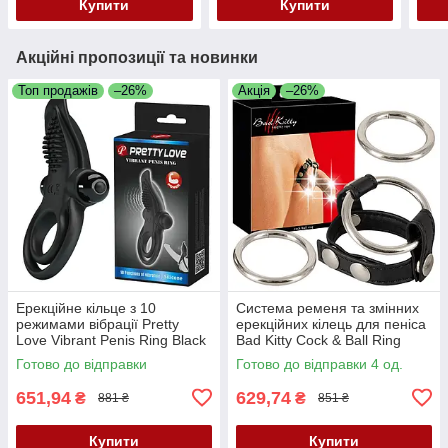
Купити
Купити
Акційні пропозиції та новинки
Топ продажів
–26%
Акція
–26%
Ерекційне кільце з 10
Система ременя та змінних
режимами вібрації Pretty
ерекційних кілець для пеніса
Love Vibrant Penis Ring Black
Bad Kitty Cock & Ball Ring
— вібрації для двох
Готово до відправки
Готово до відправки 4 од.
651,94
629,74
₴
₴
881 ₴
851 ₴
Купити
Купити