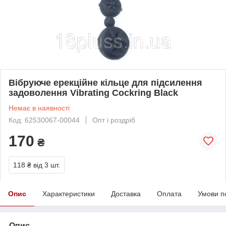
Вібруюче ерекційне кільце для підсилення
задоволення Vibrating Cockring Black
Немає в наявності
Код: 62530067-00044
Опт і роздріб
170
₴
118 ₴
від 3 шт.
Опис
Характеристики
Доставка
Оплата
Умови п
Опис