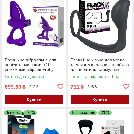
Ерекційне віброкільце для
Ерекційне кільце для члена
пеніса та мошонки з 10
та яєчок з анальною пробкою
режимами вібрації Pretty
для подвійної стимуляції
Love Vibration Cock Ring
Black Velvets Ring & Plug
Готово до відправки
Готово до відправки 4 од.
Purple
699,30
711
₴
₴
945 ₴
948 ₴
Купити
Купити
Новинка
–25%
Топ продажів
–25%