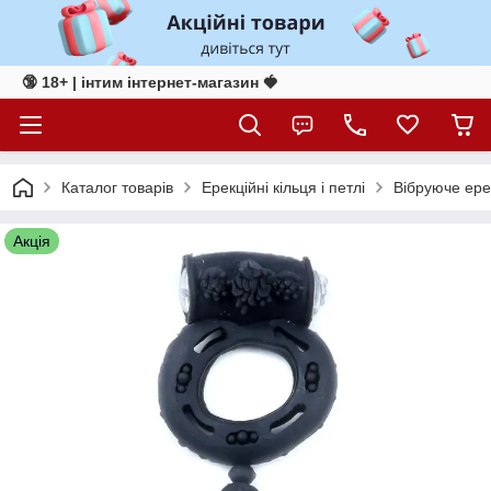
🔞 18+ | інтим інтернет-магазин 🍓
Каталог товарів
Ерекційні кільця і петлі
Вібруюче ерек
Акція