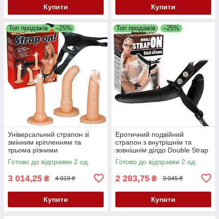
Купити
Купити
Топ продажів
–25%
Топ продажів
–25%
Універсальний страпон зі
Еротичний подвійний
змінним кріпленням та
страпон з внутрішнім та
трьома різними
зовнішнім ділдо Double Strap
фалоімітаторами Strap On!
On Black Silicone
Готово до відправки 2 од.
Готово до відправки 2 од.
Flesh
3 014,25
2 283,75
₴
₴
4 019 ₴
3 045 ₴
Купити
Купити