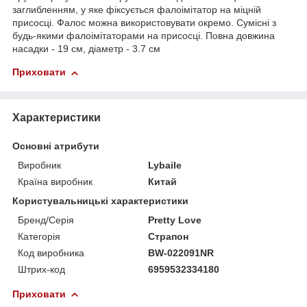
заглибленням, у яке фіксується фалоімітатор на міцній
присосці. Фалос можна використовувати окремо. Сумісні з
будь-якими фалоімітаторами на присосці. Повна довжина
насадки - 19 см, діаметр - 3.7 см
Приховати
Характеристики
Основні атрибути
Виробник
Lybaile
Країна виробник
Китай
Користувальницькі характеристики
Бренд/Серія
Pretty Love
Категорія
Страпон
Код виробника
BW-022091NR
Штрих-код
6959532334180
Приховати