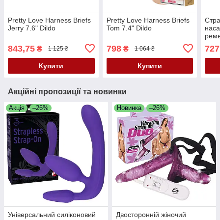
Pretty Love Harness Briefs
Pretty Love Harness Briefs
Стра
Jerry 7.6" Dildo
Tom 7.4" Dildo
наса
рем
муль
843,75
798
727
₴
₴
1 125 ₴
1 064 ₴
вібр
Star
Купити
Купити
Акційні пропозиції та новинки
Акція
–26%
Новинка
–26%
Універсальний силіконовий
Двосторонній жіночий