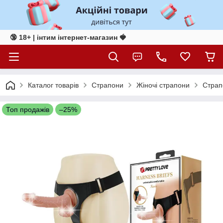
🔞 18+ | інтим інтернет-магазин 🍓
Каталог товарів
Страпони
Жіночі страпони
Страпо
Топ продажів
–25%