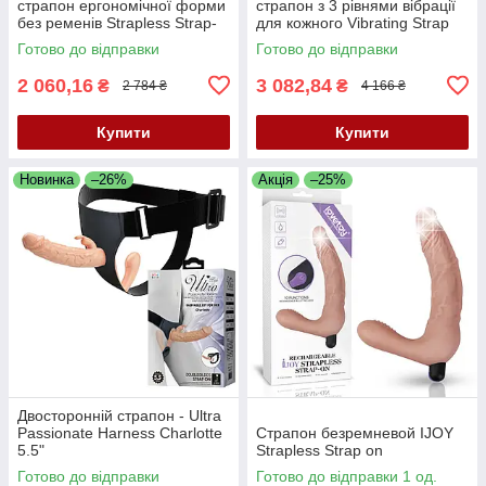
страпон ергономічної форми
страпон з 3 рівнями вібрації
без ременів Strapless Strap-
для кожного Vibrating Strap
On Triple Teaser
On Duo
Готово до відправки
Готово до відправки
2 060,16
3 082,84
₴
₴
2 784 ₴
4 166 ₴
Купити
Купити
Новинка
–26%
Акція
–25%
Двосторонній страпон - Ultra
Passionate Harness Charlotte
Страпон безремневой IJOY
5.5"
Strapless Strap on
Готово до відправки
Готово до відправки 1 од.