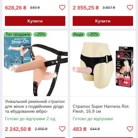
628,26
2 855,25
₴
₴
849 ₴
3 807 ₴
Купити
Купити
Топ продажів
–25%
Акція
–25%
Унікальний ремінний страпон
для жінок з подвійними ділдо
Страпон Super Harness Rot.
та вбудованим вібро-
Flesh, 16,9 см
елементом Vibrating Double
Готово до відправки 2 од.
Готово до відправки
Strap-On
2 242,50
483
₴
₴
2 990 ₴
644 ₴