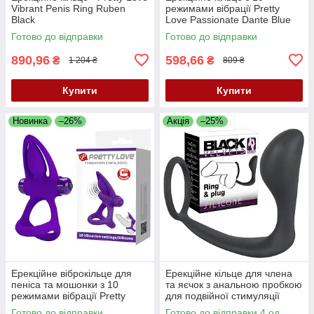
Vibrant Penis Ring Ruben
режимами вібрації Pretty
Black
Love Passionate Dante Blue
— потужна насолода в
Готово до відправки
Готово до відправки
обіймах «вухастого»!
890,96
598,66
₴
₴
1 204 ₴
809 ₴
Купити
Купити
Новинка
–26%
Акція
–25%
Ерекційне віброкільце для
Ерекційне кільце для члена
пеніса та мошонки з 10
та яєчок з анальною пробкою
режимами вібрації Pretty
для подвійної стимуляції
Love Vibration Cock Ring
Black Velvets Ring & Plug
Готово до відправки
Готово до відправки 4 од.