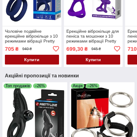
Чоловіче подвійне
Ерекційне віброкільце для
Ерек
ерекційне віброкільце з 10
пеніса та мошонки з 10
пені
режимами вібрації Pretty
режимами вібрації Pretty
режи
Love Powerful Ring
Love Vibration Cock Ring
Love
705
699,30
710
₴
₴
940 ₴
945 ₴
Butterfly 🌟
Purple
Blac
Купити
Купити
Акційні пропозиції та новинки
Топ продажів
–26%
Акція
–26%