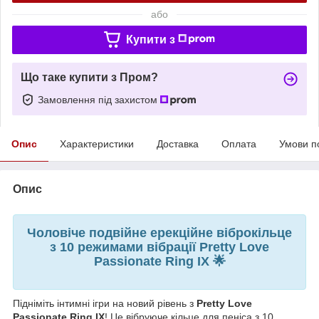
або
Купити з
Що таке купити з Пром?
Замовлення під захистом
Опис
Характеристики
Доставка
Оплата
Умови п
Опис
Чоловіче подвійне ерекційне віброкільце
з 10 режимами вібрації Pretty Love
Passionate Ring IX 🌟
Підніміть інтимні ігри на новий рівень з
Pretty Love
Passionate Ring IX
! Це вібруюче кільце для пеніса з 10