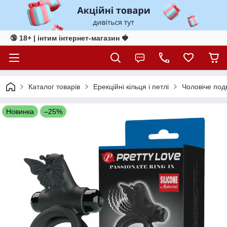
🔞 18+ | інтим інтернет-магазин 🍓
Каталог товарів
Ерекційні кільця і петлі
Чоловіче подв
Новинка
–25%