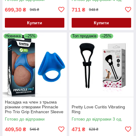
Purple
699,30
711
₴
₴
945 ₴
948 ₴
Купити
Купити
Новинка
–25%
Топ продажів
–25%
Насадка на член з трьома
різними отворами Pinnacle
Pretty Love Curitis Vibrating
Pro Trio Grip Enhancer Sleeve
Ring
Готово до відправки
Готово до відправки 3 од.
409,50
471
₴
₴
546 ₴
628 ₴