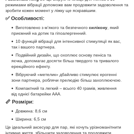
режимами вібрації допоможе вам продовжити задоволення та
зробити кожен момент у ліжку ще яскравішим.
✅ Особливості:
Виготовлено з м'якого та безпечного
силікону
, який
приємний на дотик та гіпоалергенний.
10 функцій вібрації для інтенсивної стимуляції як вас,
так і вашого партнера.
Подвійний дизайн, що охоплює основу пеніса та
яєчка, допомагає досягти більш твердого та тривалого
ерекційного ефекту.
Вібруючий «метелик» дбайливо стимулює ерогенні
зони партнера, роблячи прелюдію більш захоплюючою.
Компактний та легкий – всього 40 грамів, живлення
від однієї батарейки AAA.
📏 Розміри:
Довжина: 8,6 см
Ширина: 6,5 см
Це ідеальний аксесуар для пар, які хочуть урізноманітнити
інтимне життя, збільшити задоволення та продовжити