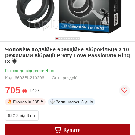
Чоловіче подвійне ерекційне віброкільце з 10
режимами вібрації Pretty Love Passionate Ring
IX 🌟
Готово до відправки 4 од.
Код: 6603BI-210296
Опт і роздріб
705
₴
940 ₴
Економія
235 ₴
Залишилось
5 днів
632 ₴
від 3 шт.
Купити