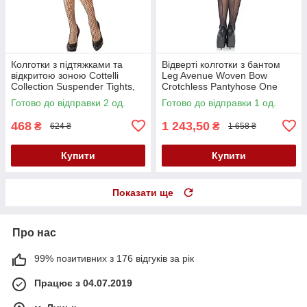
Колготки з підтяжками та
Відверті колготки з бантом
відкритою зоною Cottelli
Leg Avenue Woven Bow
Collection Suspender Tights,
Crotchless Pantyhose One
S-L
Size ✨
Готово до відправки 2 од.
Готово до відправки 1 од.
468
1 243,50
₴
₴
624 ₴
1 658 ₴
Купити
Купити
Показати ще
Про нас
99% позитивних з 176 відгуків за рік
Працює з 04.07.2019