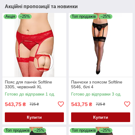
Акційні пропозиції та новинки
Акція
–25%
Топ продажів
–25%
Пояс для панчіх Softline
Панчохи з поясом Softline
3305, червоний XL
5546, білі 4
Готово до відправки 1 од.
Готово до відправки 3 од.
543,75
543,75
₴
₴
725 ₴
725 ₴
Купити
Купити
Топ продажів
–25%
Топ продажів
–25%