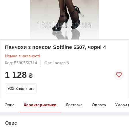
Панчохи з поясом Softline 5507, чорні 4
Немає в наявності
Код: 5590550714
Опт і роздріб
1 128
₴
903 ₴
від 3 шт.
Опис
Характеристики
Доставка
Оплата
Умови 
Опис