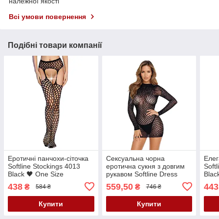
належної якості
Всі умови повернення
Подібні товари компанії
Еротичні панчохи-сіточка
Сексуальна чорна
Елег
Softline Stockings 4013
еротична сукня з довгим
Soft
Black 🖤 One Size
рукавом Softline Dress
Blac
3018 Black 🖤 One Size
438
559,50
443
₴
₴
584 ₴
746 ₴
Купити
Купити