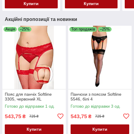
Купити
Купити
Акційні пропозиції та новинки
Акція
–25%
Топ продажів
–25%
Пояс для панчіх Softline
Панчохи з поясом Softline
3305, червоний XL
5546, білі 4
Готово до відправки 1 од.
Готово до відправки 3 од.
543,75
543,75
₴
₴
725 ₴
725 ₴
Купити
Купити