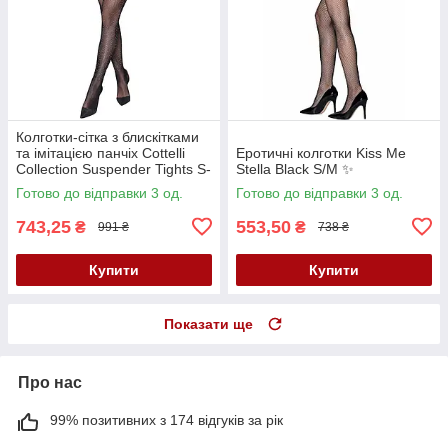
Колготки-сітка з блискітками
та імітацією панчіх Cottelli
Еротичні колготки Kiss Me
Collection Suspender Tights S-
Stella Black S/M ✨
L ✨
Готово до відправки 3 од.
Готово до відправки 3 од.
743,25
553,50
₴
₴
991 ₴
738 ₴
Купити
Купити
Показати ще
Про нас
99% позитивних з 174 відгуків за рік