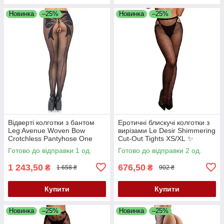
Новинка
–25%
Новинка
–25%
Відверті колготки з бантом
Еротичні блискучі колготки з
Leg Avenue Woven Bow
вирізами Le Desir Shimmering
Crotchless Pantyhose One
Cut-Out Tights XS/XL ✨
Size ✨
Готово до відправки 1 од.
Готово до відправки 2 од.
1 243,50
676,50
₴
₴
1 658 ₴
902 ₴
Купити
Купити
Новинка
–25%
Новинка
–25%