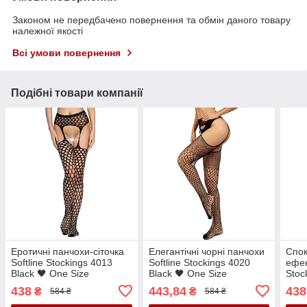
Законом не передбачено повернення та обмін даного товару
належної якості
Всі умови повернення
Подібні товари компанії
Еротичні панчохи-сіточка
Елегантічні чорні панчохи
Спок
Softline Stockings 4013
Softline Stockings 4020
ефек
Black 🖤 One Size
Black 🖤 One Size
Stoc
One 
438
443,84
438
₴
₴
584 ₴
584 ₴