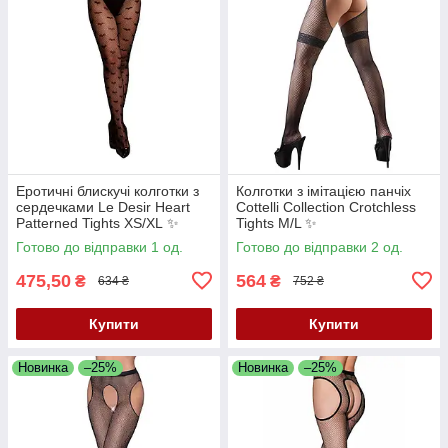
Еротичні блискучі колготки з
Колготки з імітацією панчіх
сердечками Le Desir Heart
Cottelli Collection Crotchless
Patterned Tights XS/XL ✨
Tights M/L ✨
Готово до відправки 1 од.
Готово до відправки 2 од.
475,50
564
₴
₴
634 ₴
752 ₴
Купити
Купити
Новинка
–25%
Новинка
–25%