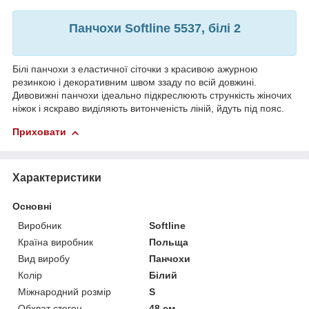
Панчохи Softline 5537, білі 2
Білі панчохи з еластичної сіточки з красивою ажурною
резинкою і декоративним швом ззаду по всій довжині.
Дивовижні панчохи ідеально підкреслюють стрункість жіночих
ніжок і яскраво виділяють витонченість ліній, йдуть під пояс.
Приховати
Характеристики
Основні
Виробник
Softline
Країна виробник
Польща
Вид виробу
Панчохи
Колір
Білий
Міжнародний розмір
S
Обхват стегон
48 см