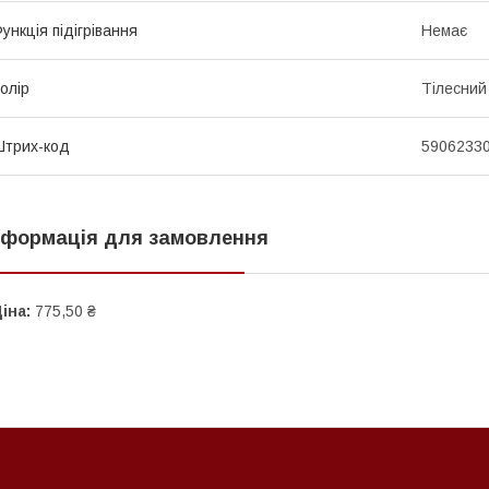
ункція підігрівання
Немає
олір
Тілесний
трих-код
5906233
нформація для замовлення
іна:
775,50 ₴