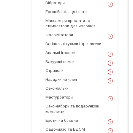
Вібратори
Ерекційні кільця і петлі
Массажери простати та
стимулятори для чоловіків
Фалоімітатори
Вагінальні кульки і тренажери
Анальні іграшки
Вакуумні помпи
Страпони
Насадки на член
Секс-ляльки
Мастурбатори
Секс-набори та подарункові
комплекти
Еротична білизна
Садо-мазо та БДСМ