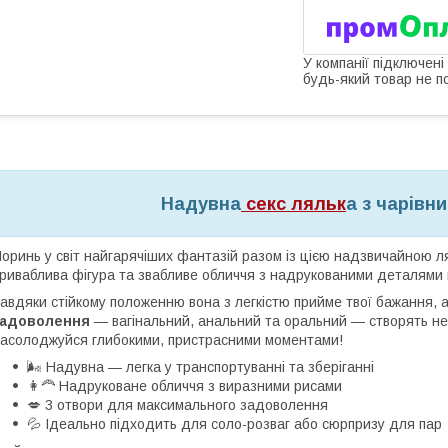
У компанії підключені
будь-який товар не п
Надувна
секс ляльк
а з чарівн
оринь у світ найгарячіших фантазій разом із цією надзвичайною ля
риваблива фігура та звабливе обличчя з надрукованими деталями п
авдяки стійкому положенню вона з легкістю прийме твої бажання, а 
задоволення
— вагінальний, анальний та оральний — створять неза
асолоджуйся глибокими, пристрасними моментами!
🌬️ Надувна — легка у транспортуванні та зберіганні
👩‍🦰 Надруковане обличчя з виразними рисами
💋 3 отвори для максимального задоволення
💦 Ідеально підходить для соло-розваг або сюрпризу для пар