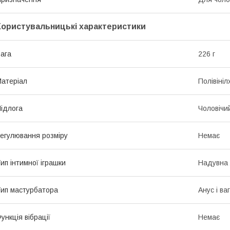
Користувальницькі характеристики
ага
226 г
атеріал
Полівіні
ідлога
Чоловічи
егулювання розміру
Немає
ип інтимної іграшки
Надувна 
ип мастурбатора
Анус і ва
ункція вібрації
Немає