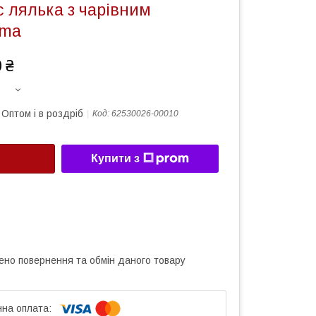
 лялька з чарівним
oma
 ₴
Оптом і в роздріб
Код:
62530026-00010
Купити з
ено повернення та обмін даного товару