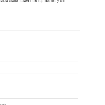
лька стане незамінною партнеркою у світі
іків