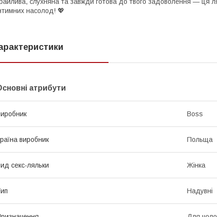
райлива, слухняна та завжди готова до твого задоволення — ця ля
нтимних насолод! 💖
арактеристики
Основні атрибути
иробник
Boss
раїна виробник
Польща
ид секс-ляльки
Жінка
ип
Надувні
ризначення
Для чолов