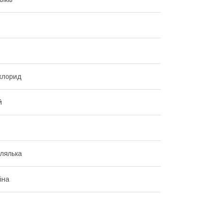
лхлорид
й
лялька
гіна