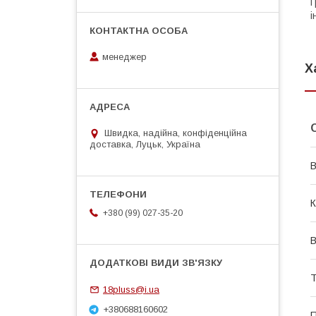
Г
і
менеджер
Х
Швидка, надійна, конфіденційна
доставка, Луцьк, Україна
В
К
+380 (99) 027-35-20
В
Т
18pluss@i.ua
+380688160602
П