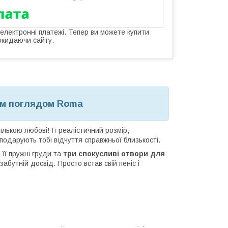
 електронні платежі. Тепер ви можете купити
окидаючи сайту.
им поглядом Roma
лькою любові! Її реалістичний розмір,
одарують тобі відчуття справжньої близькості.
її пружні груди та
три спокусливі отвори для
бутній досвід. Просто встав свій пеніс і