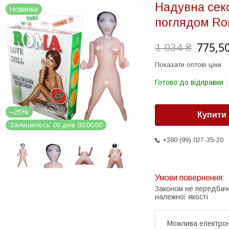
Надувна секс
Новинка
поглядом R
775,50
1 034 ₴
Показати оптові ціни
Готово до відправки
–25%
Купити
Залишилось
0
0
днів
0
0
0
0
0
0
+380 (99) 027-35-20
Законом не передбач
належної якості