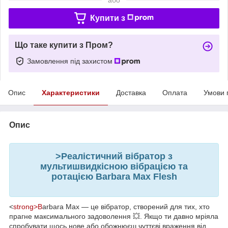
Купити з
Що таке купити з Пром?
Замовлення під захистом
Опис
Характеристики
Доставка
Оплата
Умови 
Опис
>Реалістичний вібратор з
мультишвидкісною вібрацією та
ротацією Barbara Max Flesh
<
strong>B
arbara Max — це вібратор, створений для тих, хто
прагне максимального задоволення 💥. Якщо ти давно мріяла
спробувати щось нове або обожнюєш чуттєві враження від