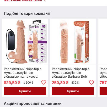
Подібні товари компанії
Реалістичний вібратор з
Реалістичний вібратор з
Реал
мультишвидкісною
мультишвидкісною
муль
вібрацією на присосці
вібрацією Barbara Bob
вібр
Beautiful Encounter Buraq
Flesh
Barb
829,50
250,80
757
₴
₴
1 106 ₴
330 ₴
Vibrator Flesh
Купити
Купити
Акційні пропозиції та новинки