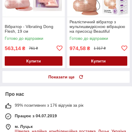
Реалістичний вібратор з
Вібратор - Vibrating Dong
мультишвидкісною вібрацією
Flesh, 19 см
на присосці Beautiful
Encounter Bergrisi Vibrator
Готово до відправки
Готово до відправки
Flesh
563,14
974,58
₴
₴
761 ₴
1 317 ₴
Купити
Купити
Показати ще
Про нас
99% позитивних з 176 відгуків за рік
Працює з 04.07.2019
м. Луцьк
Швидка, надійна, конфіденційна доставка, Луцьк, Україна