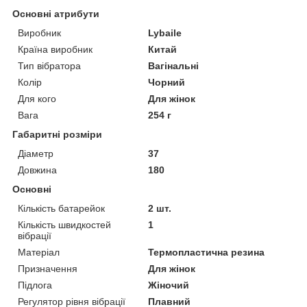
Основні атрибути
Виробник
Lybaile
Країна виробник
Китай
Тип вібратора
Вагінальні
Колір
Чорний
Для кого
Для жінок
Вага
254 г
Габаритні розміри
Діаметр
37
Довжина
180
Основні
Кількість батарейок
2 шт.
Кількість швидкостей
1
вібрації
Матеріал
Термопластична резина
Призначення
Для жінок
Підлога
Жіночий
Регулятор рівня вібрації
Плавний