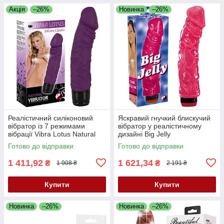
Акція
–26%
Новинка
–26%
Реалістичний силіконовий
Яскравий гнучкий блискучий
вібратор із 7 режимами
вібратор у реалістичному
вібрації Vibra Lotus Natural
дизайні Big Jelly
Vibrator
Готово до відправки
Готово до відправки
1 411,92
1 621,34
₴
₴
1 908 ₴
2 191 ₴
Купити
Купити
Новинка
–26%
Новинка
–26%