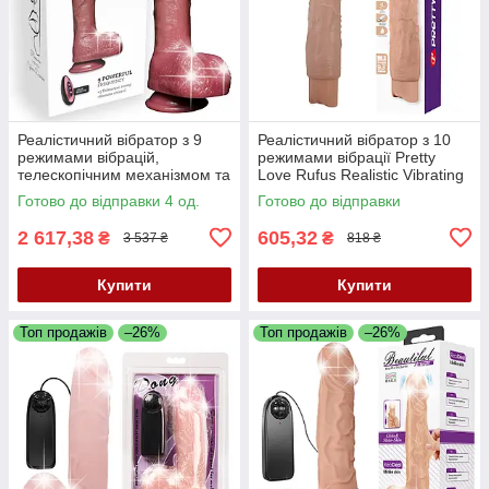
Реалістичний вібратор з 9
Реалістичний вібратор з 10
режимами вібрацій,
режимами вібрації Pretty
телескопічним механізмом та
Love Rufus Realistic Vibrating
підігрівом B-Series Good
Dildo Flesh
Готово до відправки 4 од.
Готово до відправки
Vibrations Power Stroke
2 617,38
605,32
₴
₴
3 537 ₴
818 ₴
Купити
Купити
Топ продажів
–26%
Топ продажів
–26%