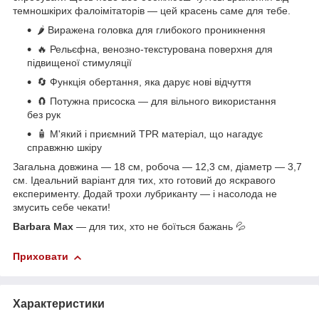
темношкірих фалоімітаторів — цей красень саме для тебе.
🌶 Виражена головка для глибокого проникнення
🔥 Рельєфна, венозно-текстурована поверхня для
підвищеної стимуляції
🔄 Функція обертання, яка дарує нові відчуття
🧲 Потужна присоска — для вільного використання
без рук
🧴 М'який і приємний TPR матеріал, що нагадує
справжню шкіру
Загальна довжина — 18 см, робоча — 12,3 см, діаметр — 3,7
см. Ідеальний варіант для тих, хто готовий до яскравого
експерименту. Додай трохи лубриканту — і насолода не
змусить себе чекати!
Barbara Max
— для тих, хто не боїться бажань 💦
Приховати
Характеристики