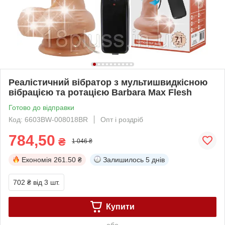
Реалістичний вібратор з мультишвидкісною
вібрацією та ротацією Barbara Max Flesh
Готово до відправки
Код: 6603BW-008018BR
Опт і роздріб
784,50
₴
1 046 ₴
Економія
261.50 ₴
Залишилось
5 днів
702 ₴
від 3 шт.
Купити
або