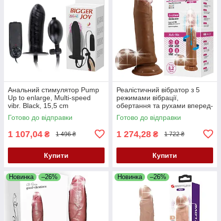
Анальний стимулятор Pump
Реалістичний вібратор з 5
Up to enlarge, Multi-speed
режимами вібрації,
vibr. Black, 15,5 cm
обертання та рухами вперед-
назад Beautiful Encounter
Готово до відправки
Готово до відправки
Abel Vibrator Latin
1 107,04
1 274,28
₴
₴
1 496 ₴
1 722 ₴
Купити
Купити
Новинка
–26%
Новинка
–26%