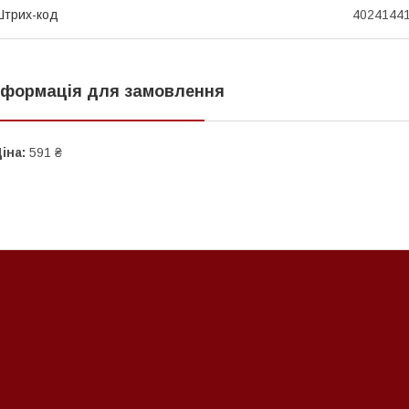
трих-код
4024144
нформація для замовлення
іна:
591 ₴