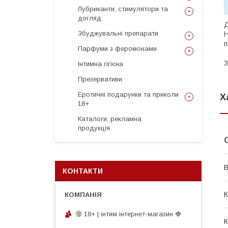
Лубриканти, стимулятори та
догляд
Д
Збуджувальні препарати
Н
п
Парфуми з феромонами
З
Інтимна гігієна
Презервативи
Еротичні подарунки та приколи
Х
18+
Каталоги, рекламна
продукція
В
КОНТАКТИ
К
🔞 18+ | інтим інтернет-магазин 🍓
К