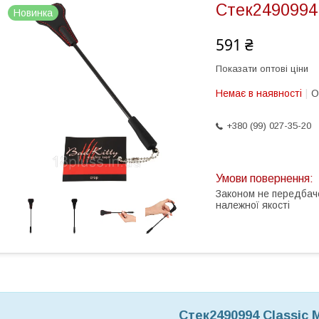
Стек2490994 
Новинка
591 ₴
Показати оптові ціни
Немає в наявності
О
+380 (99) 027-35-20
Законом не передбач
належної якості
Стек2490994 Classic M