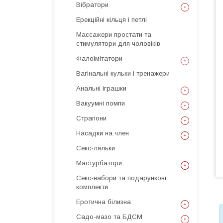
Вібратори
Ерекційні кільця і петлі
Массажери простати та
стимулятори для чоловіків
Фалоімітатори
Вагінальні кульки і тренажери
Анальні іграшки
Вакуумні помпи
Страпони
Насадки на член
Секс-ляльки
Мастурбатори
Секс-набори та подарункові
комплекти
Еротична білизна
Садо-мазо та БДСМ