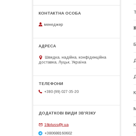
Т
менеджер
Б
Швидка, надійна, конфіденційна
доставка, Луцьк, Україна
Д
+380 (99) 027-35-20
К
М
К
18pluss@i.ua
+380688160602