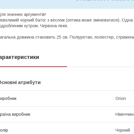
ля значних аргументів!
евеликий чорний батог з веслом (оптика може змінюватися). Одна 
ідробленим хутром. Червона лінія.
агальна довжина становить 25 см. Поліуретан, поліестер, стрижень:
арактеристики
Основні атрибути
иробник
Orion
раїна виробник
Німеччин
олір
Чорний