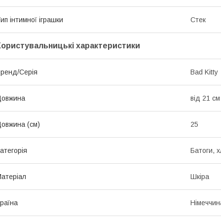
ип інтимної іграшки
Стек
Користувальницькі характеристики
ренд/Серія
Bad Kitty
Довжина
від 21 см
овжина (см)
25
атегорія
Батоги, 
атеріал
Шкіра
раїна
Німеччин