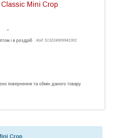
Classic Mini Crop
птом і в роздріб
Код:
513224909941001
ено повернення та обмін даного товару
ini Crop