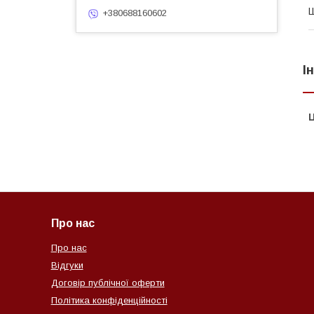
Ш
+380688160602
І
Ц
Про нас
Про нас
Відгуки
Договір публічної оферти
Політика конфіденційності