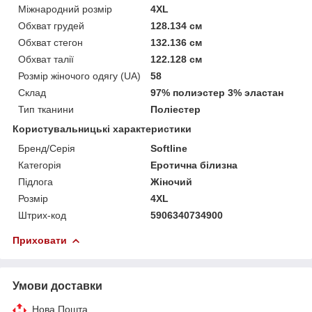
Міжнародний розмір
4XL
Обхват грудей
128.134 см
Обхват стегон
132.136 см
Обхват талії
122.128 см
Розмір жіночого одягу (UA)
58
Склад
97% полиэстер 3% эластан
Тип тканини
Поліестер
Користувальницькі характеристики
Бренд/Серія
Softline
Категорія
Еротична білизна
Підлога
Жіночий
Розмір
4XL
Штрих-код
5906340734900
Приховати
Умови доставки
Нова Пошта