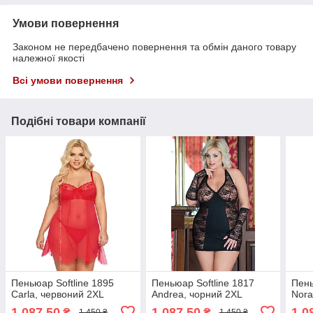
Умови повернення
Законом не передбачено повернення та обмін даного товару
належної якості
Всі умови повернення
Подібні товари компанії
Пеньюар Softline 1895
Пеньюар Softline 1817
Пень
Carla, червоний 2XL
Andrea, чорний 2XL
Nora
1 087,50
1 087,50
1 0
₴
₴
1 450 ₴
1 450 ₴