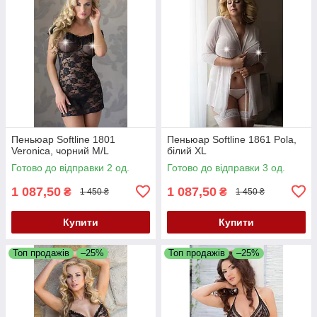
Пеньюар Softline 1801
Пеньюар Softline 1861 Pola,
Veronica, чорний M/L
білий XL
Готово до відправки 2 од.
Готово до відправки 3 од.
1 087,50
1 087,50
₴
₴
1 450 ₴
1 450 ₴
Купити
Купити
Топ продажів
–25%
Топ продажів
–25%