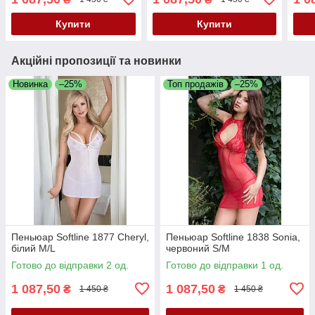
Купити
Купити
Акційні пропозиції та новинки
Новинка
–25%
Топ продажів
–25%
Пеньюар Softline 1877 Cheryl,
Пеньюар Softline 1838 Sonia,
білий M/L
червоний S/M
Готово до відправки 2 од.
Готово до відправки 1 од.
1 087,50
1 087,50
₴
₴
1 450 ₴
1 450 ₴