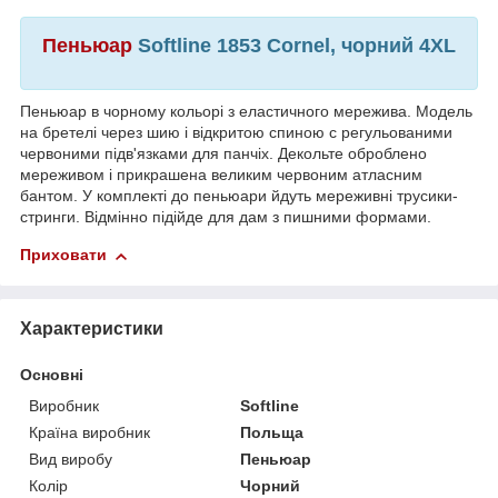
Пеньюар
Softline 1853 Cornel, чорний 4XL
Пеньюар в чорному кольорі з еластичного мережива. Модель
на бретелі через шию і відкритою спиною c регульованими
червоними підв'язками для панчіх. Декольте оброблено
мереживом і прикрашена великим червоним атласним
бантом. У комплекті до пеньюари йдуть мереживні трусики-
стринги. Відмінно підійде для дам з пишними формами.
Приховати
Характеристики
Основні
Виробник
Softline
Країна виробник
Польща
Вид виробу
Пеньюар
Колір
Чорний