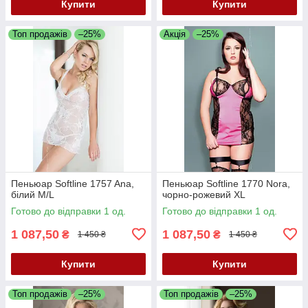
Купити
Купити
Топ продажів
–25%
Акція
–25%
Пеньюар Softline 1757 Ana,
Пеньюар Softline 1770 Nora,
білий M/L
чорно-рожевий XL
Готово до відправки 1 од.
Готово до відправки 1 од.
1 087,50
1 087,50
₴
₴
1 450 ₴
1 450 ₴
Купити
Купити
Топ продажів
–25%
Топ продажів
–25%