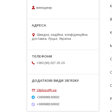
К
менеджер
В
К
Швидка, надійна, конфіденційна
доставка, Луцьк, Україна
М
О
+380 (99) 027-35-20
О
О
18pluss@i.ua
+380688160602
Р
+380688160602