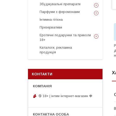
Збуджувальні препарати
Парфуми з феромонами
Інтимна гігієна
Презервативи
Еротичні подарунки та приколи
18+
Р
Каталоги, рекламна
д
продукція
н
Х
КОНТАКТИ
🔞 18+ | інтим інтернет-магазин 🍓
В