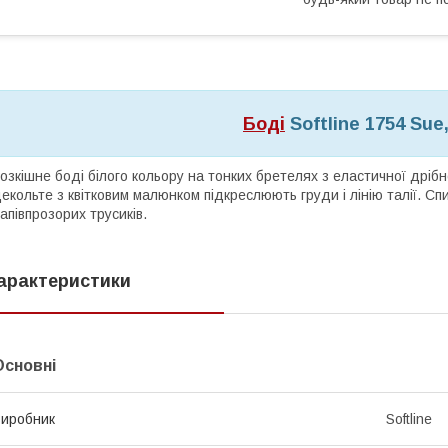
Боді
Softline 1754 Sue,
озкішне боді білого кольору на тонких бретелях з еластичної дрібно
екольте з квітковим малюнком підкреслюють груди і лінію талії. Спи
апівпрозорих трусиків.
арактеристики
Основні
иробник
Softline