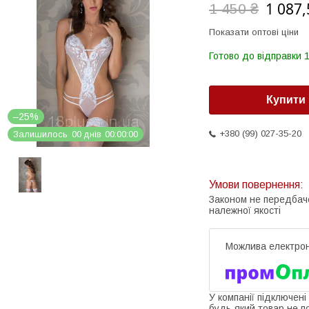
1 087,
1 450 ₴
Показати оптові ціни
Готово до відправки 1
Купити
–25%
+380 (99) 027-35-20
Залишилось
0
0
днів
0
0
0
0
0
0
Законом не передбач
належної якості
У компанії підключені
будь-який товар не п