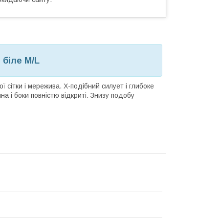
 біле M/L
ї сітки і мережива. X-подібний силует і глибоке
на і боки повністю відкриті. Знизу подобу