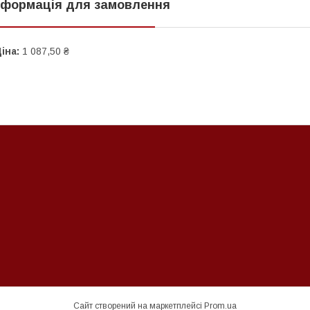
нформація для замовлення
іна:
1 087,50 ₴
Сайт створений на маркетплейсі
Prom.ua