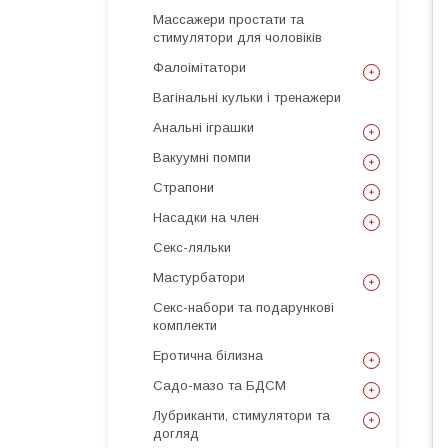
Массажери простати та
стимулятори для чоловіків
Фалоімітатори
Вагінальні кульки і тренажери
Анальні іграшки
Вакуумні помпи
Страпони
Насадки на член
Секс-ляльки
Мастурбатори
Секс-набори та подарункові
комплекти
Еротична білизна
Садо-мазо та БДСМ
Лубриканти, стимулятори та
догляд