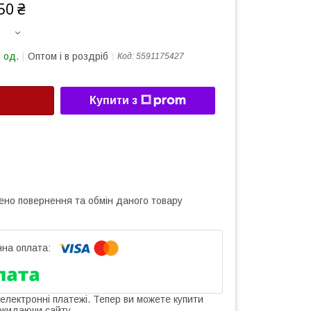
50 ₴
 од.
Оптом і в роздріб
Код:
5591175427
Купити з
ено повернення та обмін даного товару
 електронні платежі. Тепер ви можете купити
окидаючи сайту.