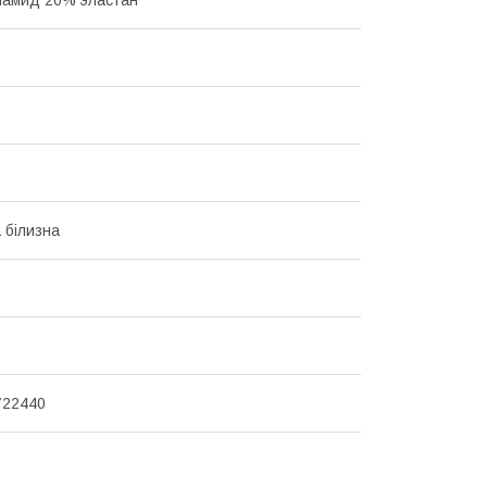
 білизна
722440