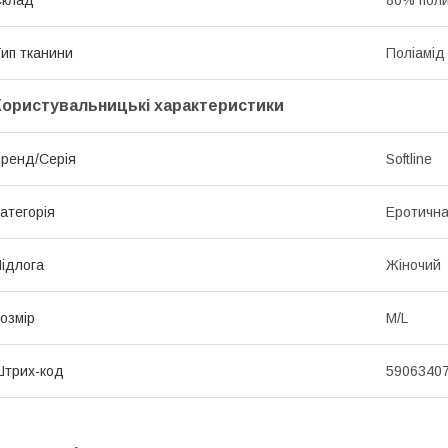
ип тканини
Поліамід
Користувальницькі характеристики
ренд/Серія
Softline
атегорія
Еротична
ідлога
Жіночий
озмір
M/L
трих-код
5906340