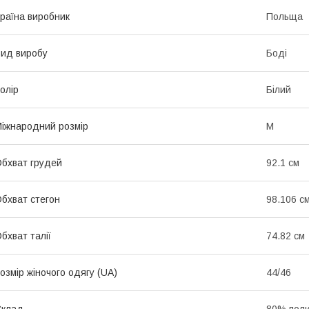
раїна виробник
Польща
ид виробу
Боді
олір
Білий
іжнародний розмір
M
бхват грудей
92.1 см
бхват стегон
98.106 с
бхват талії
74.82 см
озмір жіночого одягу (UA)
44/46
Склад
80% пол