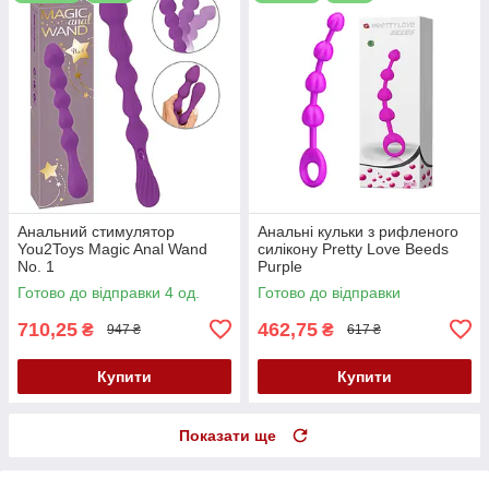
Анальний стимулятор
Анальні кульки з рифленого
You2Toys Magic Anal Wand
силікону Pretty Love Beeds
No. 1
Purple
Готово до відправки 4 од.
Готово до відправки
710,25
462,75
₴
₴
947 ₴
617 ₴
Купити
Купити
Показати ще