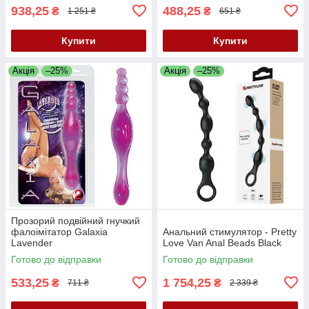
938,25
488,25
₴
₴
1 251 ₴
651 ₴
Купити
Купити
Акція
–25%
Акція
–25%
Прозорий подвійний гнучкий
фалоімітатор Galaxia
Анальний стимулятор - Pretty
Lavender
Love Van Anal Beads Black
Готово до відправки
Готово до відправки
533,25
1 754,25
₴
₴
711 ₴
2 339 ₴