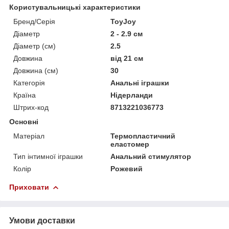
Користувальницькі характеристики
Бренд/Серія
ToyJoy
Діаметр
2 - 2.9 см
Діаметр (см)
2.5
Довжина
від 21 см
Довжина (см)
30
Категорія
Анальні іграшки
Країна
Нідерланди
Штрих-код
8713221036773
Основні
Матеріал
Термопластичний
еластомер
Тип інтимної іграшки
Анальний стимулятор
Колір
Рожевий
Приховати
Умови доставки