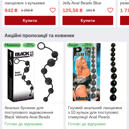
ланцюжок з кульками
Jelly Anal Beads Blue
режи
Black Velvets Anal Beads
Velv
942
125,58
1 7
₴
₴
1 256 ₴
161 ₴
Bea
Купити
Купити
Акційні пропозиції та новинки
Новинка
–25%
Акція
–25%
Анальні бусинки для
Гнучкий анальний ланцюжок
поступового задоволення
з 10 кульок для поступової
Black Velvets Anal Beads
стимуляції Anal Pearls
Готово до відправки
Готово до відправки