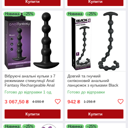
Купити
Купити
Новинка
–25%
Новинка
–25%
Вібруючі анальні кульки з 7
Довгий та гнучкий
режимами стимуляції Anal
силіконовий анальний
Fantasy Rechargeable Anal
ланцюжок з кульками Black
Beads
Velvets Anal Beads
Готово до відправки 1 од.
Готово до відправки
3 067,50
942
₴
₴
4 090 ₴
1 256 ₴
Купити
Купити
Новинка
–25%
Новинка
–25%