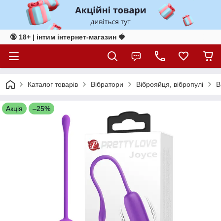
🔞 18+ | інтим інтернет-магазин 🍓
Каталог товарів
Вібратори
Віброяйця, вібропулі
В
Акція
–25%