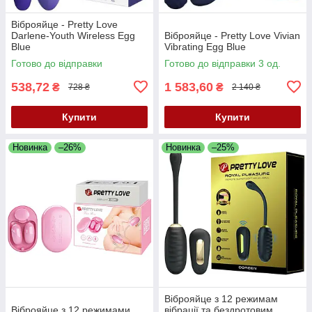
Віброяйце - Pretty Love
Darlene-Youth Wireless Egg
Віброяйце - Pretty Love Vivian
Blue
Vibrating Egg Blue
Готово до відправки
Готово до відправки 3 од.
538,72
1 583,60
₴
₴
728 ₴
2 140 ₴
Купити
Купити
Новинка
–26%
Новинка
–25%
Віброяйце з 12 режимам
Віброяйце з 12 режимами
вібрації та бездротовим