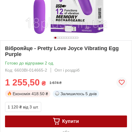
Віброяйце - Pretty Love Joyce Vibrating Egg
Purple
Готово до відправки 2 од.
Код: 6603BI-014665-2
Опт і роздріб
1 255,50
₴
1 674 ₴
Економія
418.50 ₴
Залишилось
5 днів
1 120 ₴
від 3 шт.
Купити
або