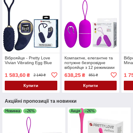
Віброяйце - Pretty Love
Компактне, елегантне та
Вібр
Vivian Vibrating Egg Blue
потужне безпровідне
Mina
віброяйце з 12 режимами
вібрації Pretty Love Arvin
1 583,60
638,25
1 7
₴
₴
2 140 ₴
851 ₴
Vibrating Egg Purple
Купити
Купити
Акційні пропозиції та новинки
Новинка
–26%
Акція
–26%