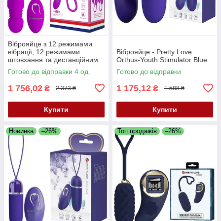
Віброяйце з 12 режимами
вібрації, 12 режимами
Віброяйце - Pretty Love
штовхання та дистанційним
Orthus-Youth Stimulator Blue
керуванням Pretty Love
Готово до відправки 4 од.
Готово до відправки
Callieri Purple
1 756,02
1 175,12
₴
₴
2 373 ₴
1 588 ₴
Купити
Купити
Новинка
–26%
Топ продажів
–26%