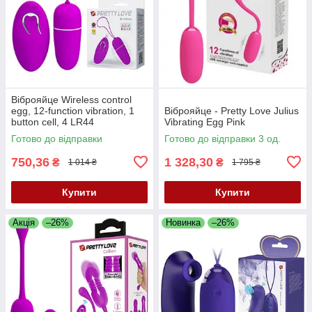
Віброяйце Wireless control
egg, 12-function vibration, 1
Віброяйце - Pretty Love Julius
button cell, 4 LR44
Vibrating Egg Pink
Готово до відправки
Готово до відправки 3 од.
750,36
1 328,30
₴
₴
1 014 ₴
1 795 ₴
Купити
Купити
Акція
–26%
Новинка
–26%