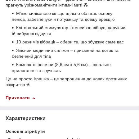
прагнуть урізноманітнити інтимні миті 💑
М'яке силіконове кільце щільно облягає основу
пеніса, забезпечуючи потужнішу та довшу ерекцію
Кліторальний стимулятор інтенсивно вібрує, даруючи
їй вибухові відчуття
10 режимів вібрації – обери те, що збуджує саме вас
Якісний медичний силікон – приємний на дотик та
безпечний для тіла
Компактні розміри (8,6 см х 5,6 см) – ідеальне
прилягання та зручність
Це не просто іграшка – це запрошення до нових еротичних
відкриттів 🌟
Приховати
Характеристики
Основні атрибути