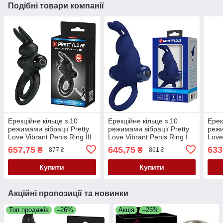
Подібні товари компанії
Ерекційне кільце з 10
Ерекційне кільце з 10
Ерек
режимами вібрації Pretty
режимами вібрації Pretty
режи
Love Vibrant Penis Ring III
Love Vibrant Penis Ring I
Love
Black — вібрації для двох
Blue — вібрації для двох
Purp
657,75
645,75
633
₴
₴
877 ₴
861 ₴
Купити
Купити
Акційні пропозиції та новинки
Топ продажів
–26%
Акція
–26%