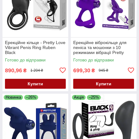
Ерекційне кільце - Pretty Love
Ерекційне віброкільце для
Vibrant Penis Ring Ruben
пеніса та мошонки з 10
Black
режимами вібрації Pretty
Love Vibration Cock Ring
Готово до відправки
Готово до відправки
Purple
890,96
699,30
₴
₴
1 204 ₴
945 ₴
Купити
Купити
Новинка
–26%
Акція
–25%