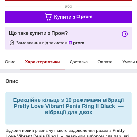
або
Купити з
Що таке купити з Пром?
Замовлення під захистом
Опис
Характеристики
Доставка
Оплата
Умови 
Опис
Ерекційне кільце з 10 режимами вібрації
Pretty Love Vibrant Penis Ring II Black —
вібрації для двох
Відкрий новий рівень чуттєвого задоволення разом з
Pretty
Love Vibrant Penis Ring II
– ідеальним вибором для пар, які