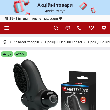
🔞 18+ | інтим інтернет-магазин 🍓
Каталог товарів
Ерекційні кільця і петлі
Ерекційне кіл
Акція
–25%