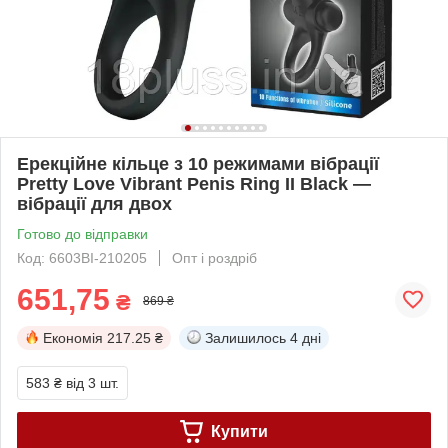
Ерекційне кільце з 10 режимами вібрації
Pretty Love Vibrant Penis Ring II Black —
вібрації для двох
Готово до відправки
Код: 6603BI-210205
Опт і роздріб
651,75
₴
869 ₴
Економія
217.25 ₴
Залишилось
4 дні
583 ₴
від 3 шт.
Купити