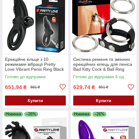
Ерекційне кільце з 10
Система ременя та змінних
режимами вібрації Pretty
ерекційних кілець для пеніса
Love Vibrant Penis Ring Black
Bad Kitty Cock & Ball Ring
— вібрації для двох
Готово до відправки
Готово до відправки 4 од.
651,94
629,74
₴
₴
881 ₴
851 ₴
Купити
Купити
Новинка
–26%
Новинка
–26%