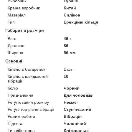
Виробник
Lybaile
Країна виробник
Китай
Матеріал
Силікон
Тип
Ерекційні кільця
Габаритні розміри
Вага
46 г
Довжина
86
Ширина
56 мм
Основні
Кількість батарейок
1 шт.
Кількість швидкостей
10
вібрації
Колір
Чорний
Призначення
Для чоловіків
Регулювання розміру
Немає
Регулятор рівня вібрації
Ступінчастий
Режим роботи
Вібрація
Підлога
Чоловічий
Тип вібратора
Кліторальні