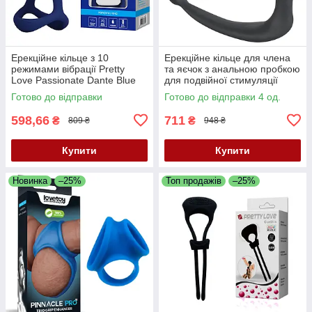
Ерекційне кільце з 10
Ерекційне кільце для члена
режимами вібрації Pretty
та яєчок з анальною пробкою
Love Passionate Dante Blue
для подвійної стимуляції
— потужна насолода в
Black Velvets Ring & Plug
Готово до відправки
Готово до відправки 4 од.
обіймах «вухастого»!
598,66
711
₴
₴
809 ₴
948 ₴
Купити
Купити
Новинка
–25%
Топ продажів
–25%