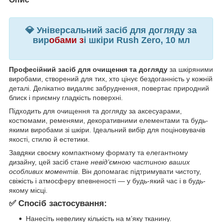
💎 Універсальний засіб для догляду за
вир
обами з
і шкіри Rush Zero, 10 мл
Професійний засіб для очищення та догляду
за шкіряними
виробами, створений для тих, хто цінує бездоганність у кожній
деталі. Делікатно видаляє забруднення, повертає природний
блиск і приємну гладкість поверхні.
Підходить для очищення та догляду за аксесуарами,
костюмами, ременями, декоративними елементами та будь-
якими виробами зі шкіри. Ідеальний вибір для поціновувачів
якості, стилю й естетики.
Завдяки своєму компактному формату та елегантному
дизайну, цей засіб стане
невід’ємною частиною ваших
особливих моментів
. Він допомагає підтримувати чистоту,
свіжість і атмосферу впевненості — у будь-який час і в будь-
якому місці.
✅ Спосіб застосування:
Нанесіть невелику кількість на м’яку тканину.