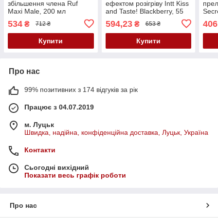
збільшення члена Ruf
ефектом розігріву Intt Kiss
прел
Maxi Male, 200 мл
and Taste! Blackberry, 55
Secr
мл 🍇
Sang
534
594,23
406
₴
₴
712 ₴
653 ₴
11.2
Купити
Купити
Про нас
99% позитивних з 174 відгуків за рік
Працює з 04.07.2019
м. Луцьк
Швидка, надійна, конфіденційна доставка, Луцьк, Україна
Контакти
Сьогодні вихідний
Показати весь графік роботи
Про нас