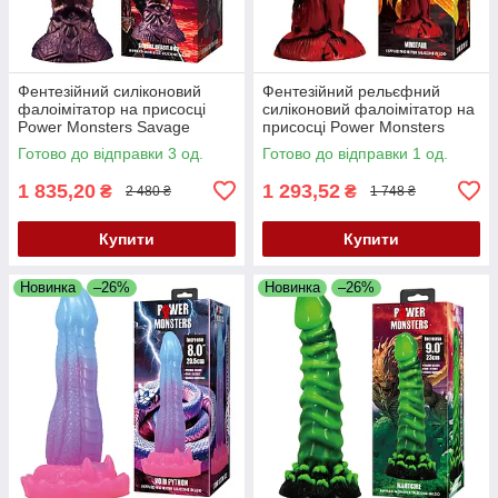
Фентезійний силіконовий
Фентезійний рельєфний
фалоімітатор на присосці
силіконовий фалоімітатор на
Power Monsters Savage
присосці Power Monsters
Beastlord
Minotaur
Готово до відправки 3 од.
Готово до відправки 1 од.
1 835,20
1 293,52
₴
₴
2 480 ₴
1 748 ₴
Купити
Купити
Новинка
–26%
Новинка
–26%