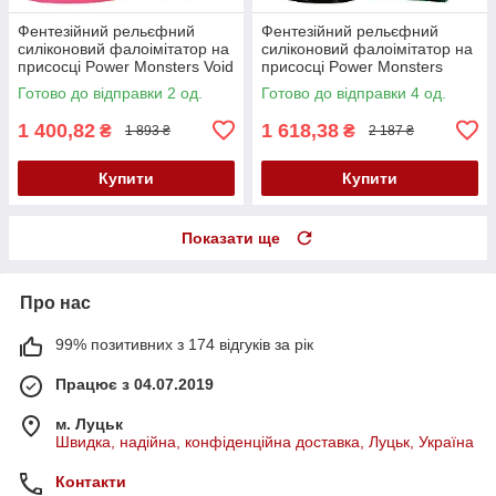
Фентезійний рельєфний
Фентезійний рельєфний
силіконовий фалоімітатор на
силіконовий фалоімітатор на
присосці Power Monsters Void
присосці Power Monsters
Python
Manticore
Готово до відправки 2 од.
Готово до відправки 4 од.
1 400,82
1 618,38
₴
₴
1 893 ₴
2 187 ₴
Купити
Купити
Показати ще
Про нас
99% позитивних з 174 відгуків за рік
Працює з 04.07.2019
м. Луцьк
Швидка, надійна, конфіденційна доставка, Луцьк, Україна
Контакти