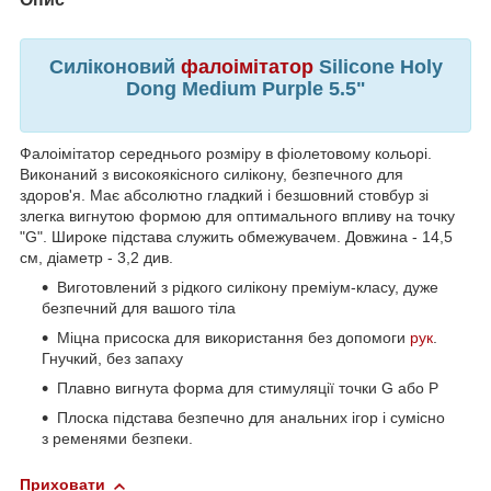
Силіконовий
фалоімітатор
Silicone Holy
Dong Medium Purple 5.5"
Фалоімітатор середнього розміру в фіолетовому кольорі.
Виконаний з високоякісного силікону, безпечного для
здоров'я. Має абсолютно гладкий і безшовний стовбур зі
злегка вигнутою формою для оптимального впливу на точку
"G". Широке підстава служить обмежувачем. Довжина - 14,5
см, діаметр - 3,2 див.
Виготовлений з рідкого силікону преміум-класу, дуже
безпечний для вашого тіла
Міцна присоска для використання без допомоги
рук
.
Гнучкий, без запаху
Плавно вигнута форма для стимуляції точки G або P
Плоска підстава безпечно для анальних ігор і сумісно
з ременями безпеки.
Приховати