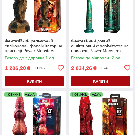
Фентезійний рельєфний
Фентезійний довгий
силіконовий фалоімітатор на
силіконовий фалоімітатор на
присосці Power Monsters
присосці Power Monsters
Tyrannosaurus
Verdant Titan
Готово до відправки 1 од.
Готово до відправки 2 од.
1 206,20
2 034,26
₴
₴
1 630 ₴
2 749 ₴
Купити
Купити
Новинка
–26%
Новинка
–26%