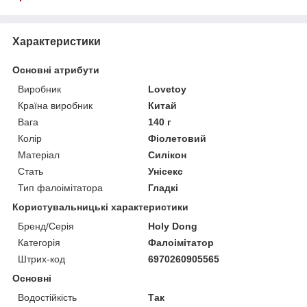
Характеристики
Основні атрибути
Виробник
Lovetoy
Країна виробник
Китай
Вага
140 г
Колір
Фіолетовий
Матеріал
Силікон
Стать
Унісекс
Тип фалоімітатора
Гладкі
Користувальницькі характеристики
Бренд/Серія
Holy Dong
Категорія
Фалоімітатор
Штрих-код
6970260905565
Основні
Водостійкість
Так