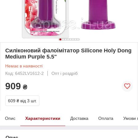
Силіконовий фалоімітатор Silicone Holy Dong
Medium Purple 5.5"
Немає в наявності
Код: 6452LV1612-2
Опт і роздріб
909
₴
609 ₴
від 3 шт.
Опис
Характеристики
Доставка
Оплата
Умови 
Опис