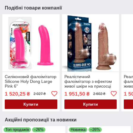
Подібні товари компанії
Силіконовий фалоімітатор
Реалістичний
Реал
Silicone Holy Dong Large
фалоімітатор з ефектом
фало
Pink 6"
живої шкіри на присосці
живо
Sliding Skin Pro Dual Layer
Slid
1 520,25
1 951,50
1 5
₴
₴
2 027 ₴
2 602 ₴
Silicone Dong 8.5"
Sili
Купити
Купити
Акційні пропозиції та новинки
Топ продажів
–26%
Новинка
–26%