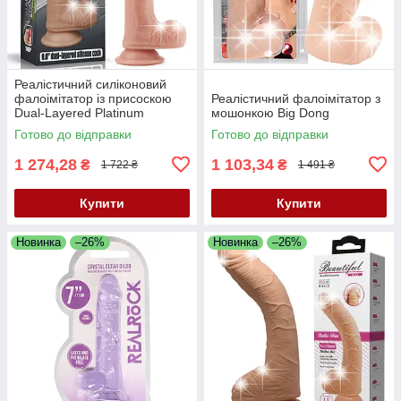
Реалістичний силіконовий
фалоімітатор із присоскою
Реалістичний фалоімітатор з
Dual-Layered Platinum
мошонкою Big Dong
Silicone Nature Cock 8" Flesh
Готово до відправки
Готово до відправки
1 274,28
1 103,34
₴
₴
1 722 ₴
1 491 ₴
Купити
Купити
Новинка
–26%
Новинка
–26%