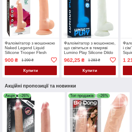
Фалоімітатор з мошонкою
Фалоімітатор з мошонкою,
Фало
Naked Legend Liquid
що світиться в темряві
і сі
Silicone Trooper Flesh
Lumino Play Silicone Dildo
Squi
Dildo
7'' – сяйво насолоди у
9"
900
962,25
1 2
₴
₴
1 200 ₴
1 283 ₴
темряві 💙
Купити
Купити
Акційні пропозиції та новинки
Акція
–26%
Топ продажів
–26%