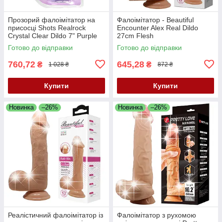
Прозорий фалоімітатор на
Фалоімітатор - Beautiful
присосці Shots Realrock
Encounter Alex Real Dildo
Crystal Clear Dildo 7" Purple
27cm Flesh
Готово до відправки
Готово до відправки
760,72
645,28
₴
₴
1 028 ₴
872 ₴
Купити
Купити
Новинка
–26%
Новинка
–26%
Реалістичний фалоімітатор із
Фалоімітатор з рухомою