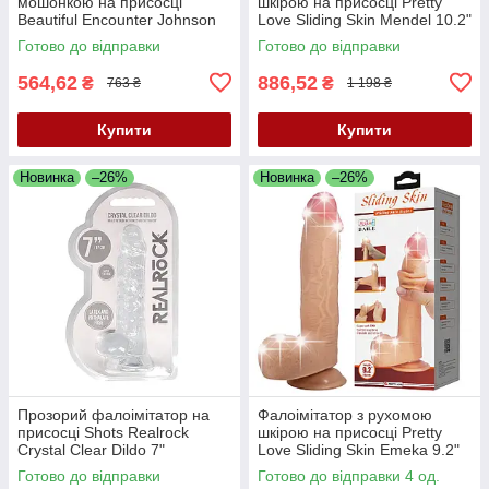
мошонкою на присосці
шкірою на присосці Pretty
Beautiful Encounter Johnson
Love Sliding Skin Mendel 10.2"
Flesh, 23,4 см
Flesh
Готово до відправки
Готово до відправки
564,62
886,52
₴
₴
763 ₴
1 198 ₴
Купити
Купити
Новинка
–26%
Новинка
–26%
Прозорий фалоімітатор на
Фалоімітатор з рухомою
присосці Shots Realrock
шкірою на присосці Pretty
Crystal Clear Dildo 7"
Love Sliding Skin Emeka 9.2"
Transparent
Flesh
Готово до відправки
Готово до відправки 4 од.