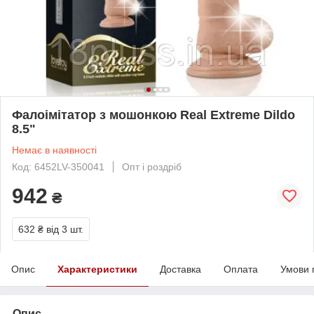
Фалоімітатор з мошонкою Real Extreme Dildo
8.5"
Немає в наявності
Код: 6452LV-350041
Опт і роздріб
942
₴
632 ₴
від 3 шт.
Опис
Характеристики
Доставка
Оплата
Умови 
Опис