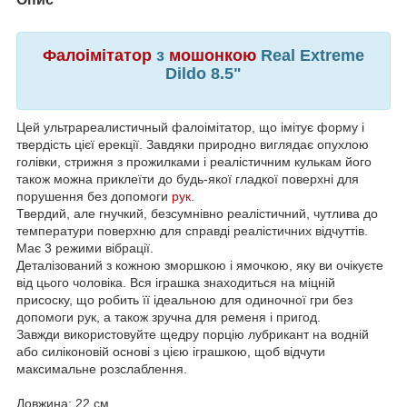
Фалоімітатор
з
мошонкою
Real Extreme
Dildo 8.5"
Цей ультрареалистичный фалоімітатор, що імітує форму і
твердість цієї ерекції. Завдяки природно виглядає опухлою
голівки, стрижня з прожилками і реалістичним кулькам його
також можна приклеїти до будь-якої гладкої поверхні для
порушення без допомоги
рук
.
Твердий, але гнучкий, безсумнівно реалістичний, чутлива до
температури поверхню для справді реалістичних відчуттів.
Має 3 режими вібрації.
Деталізований з кожною зморшкою і ямочкою, яку ви очікуєте
від цього чоловіка. Вся іграшка знаходиться на міцній
присоску, що робить її ідеальною для одиночної гри без
допомоги рук, а також зручна для ременя і пригод.
Завжди використовуйте щедру порцію лубрикант на водній
або силіконовій основі з цією іграшкою, щоб відчути
максимальне розслаблення.
Довжина: 22 см