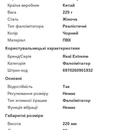
Країна виробник
Китай
Вага
225 г
Стать
Жіноча
Тип фалоімітатора
Реалістичні
Колір
Чорний
Матеріал
ПВХ
Користувальницькі характеристики
Бренд/Серія
Real Extreme
Категорія
Фалоімітатор
Штрих-код
6970260901932
Основні
Водостійкість
Так
Регулювання розміру
Немає
Тип інтимної іграшки
Фалоїмітатор
Функція вібрації
Немає
Габаритні розміри
Висота
220 мм