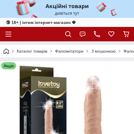
🔞 18+ | інтим інтернет-магазин 🍓
Каталог товарів
Фалоімітатори
З мошонкою
Фалоі
Акція