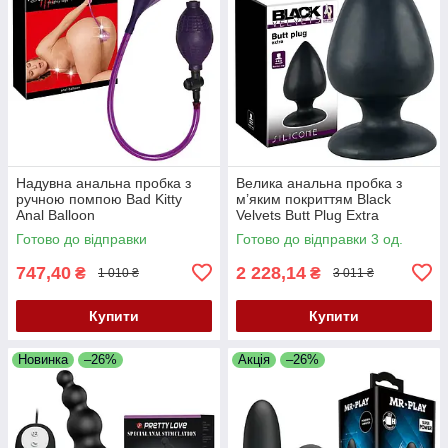
Надувна анальна пробка з
Велика анальна пробка з
ручною помпою Bad Kitty
м’яким покриттям Black
Anal Balloon
Velvets Butt Plug Extra
Готово до відправки
Готово до відправки 3 од.
747,40
2 228,14
₴
₴
1 010 ₴
3 011 ₴
Купити
Купити
Новинка
–26%
Акція
–26%