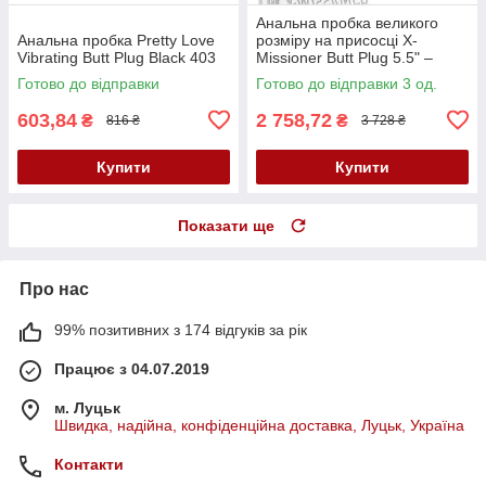
Анальна пробка великого
Анальна пробка Pretty Love
розміру на присосці X-
Vibrating Butt Plug Black 403
Missioner Butt Plug 5.5" –
елегантне задоволення з
Готово до відправки
Готово до відправки 3 од.
платинового силікону
603,84
2 758,72
₴
₴
816 ₴
3 728 ₴
Купити
Купити
Показати ще
Про нас
99% позитивних з 174 відгуків за рік
Працює з 04.07.2019
м. Луцьк
Швидка, надійна, конфіденційна доставка, Луцьк, Україна
Контакти