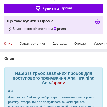
Купити з
Що таке купити з Пром?
Замовлення під захистом
Опис
Характеристики
Доставка
Оплата
Умови п
Опис
Набір із трьох анальних пробок для
поступового тренування Anal Training
Set<
/span>
div>
Anal Training Set — це набір із трьох анальних плагів різного
розміру, створений для поступового та комфортного
розширення чутливості. Завдяки конічній формі кожен плаг