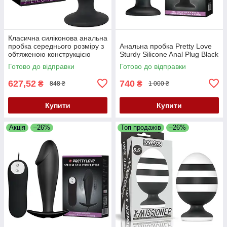
Класична силіконова анальна
пробка середнього розміру з
Анальна пробка Pretty Love
обтяженою конструкцією
Sturdy Silicone Anal Plug Black
Black Velvets Heavy Plug
Готово до відправки
Готово до відправки
Medium
627,52
740
₴
₴
848 ₴
1 000 ₴
Купити
Купити
Акція
–26%
Топ продажів
–26%