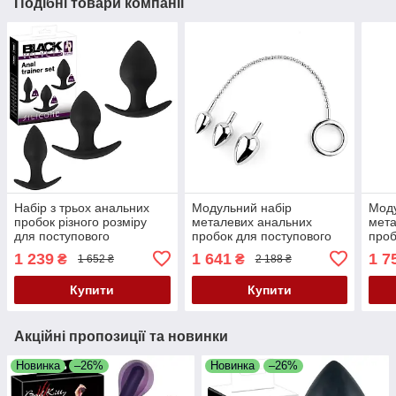
Подібні товари компанії
Набір з трьох анальних
Модульний набір
Моду
пробок різного розміру
металевих анальних
мета
для поступового
пробок для поступового
проб
тренування Black Velvets
розширення Jewellery
розш
1 239
1 641
1 7
₴
₴
1 652 ₴
2 188 ₴
Anal Trainer Set
Metal Anal Plug No. 4
Meta
Купити
Купити
Акційні пропозиції та новинки
Новинка
–26%
Новинка
–26%