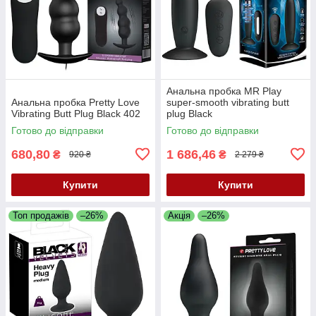
Анальна пробка MR Play
Анальна пробка Pretty Love
super-smooth vibrating butt
Vibrating Butt Plug Black 402
plug Black
Готово до відправки
Готово до відправки
680,80
1 686,46
₴
₴
920 ₴
2 279 ₴
Купити
Купити
Топ продажів
–26%
Акція
–26%