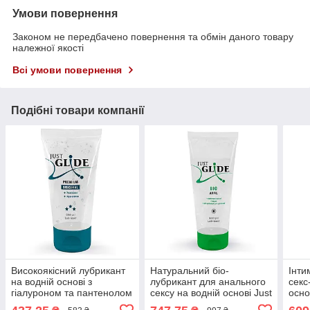
Умови повернення
Законом не передбачено повернення та обмін даного товару
належної якості
Всі умови повернення
Подібні товари компанії
Високоякісний лубрикант
Натуральний біо-
Інти
на водній основі з
лубрикант для анального
секс
гіалуроном та пантенолом
сексу на водній основі Just
осно
Just Glide Premium, 50 мл
Glide Bio Anal, 200 мл
мл