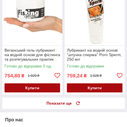
Веганський гель-лубрикант
Лубрикант на водній основі
на водній основі для фістинга
"штучна сперма" Porn Sperm,
та розтягувальних практик
250 мл
Fisting Gel, 200 мл
Готово до відправки 3 од.
Готово до відправки
754,80
759,24
₴
₴
1 020 ₴
1 026 ₴
Купити
Купити
Показати ще
Про нас