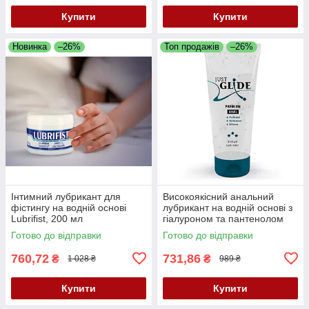
Купити
Купити
Новинка
–26%
Топ продажів
–26%
Інтимний лубрикант для
Високоякісний анальний
фістингу на водній основі
лубрикант на водній основі з
Lubrifist, 200 мл
гіалуроном та пантенолом
Just Glide Premium Anal, 200
Готово до відправки
Готово до відправки
мл
760,72
731,86
₴
₴
1 028 ₴
989 ₴
Купити
Купити