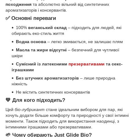
походження
та абсолютно вільний від синтетичних
ароматизаторів і консервантів.
✅ Основні переваги
100%
веганський склад
– підходить для людей, які
обирають еко-стиль життя
Водна основа
– легко змивається, не залишає плям
Масла та жири відсутні
– безпечний для чутливої
шкіри
Сумісний із латексними
презервативами
та секс-
іграшками
Без штучних ароматизаторів
– лише природна
ніжність
Не містить синтетичних консервантів
💚 Для кого підходить?
Цей
біо-лубрикант
стане ідеальним вибором для пар, які
хочуть додати більше комфорту та природності у свої інтимні
моменти. Також підходить для використання наодинці, з
інтимними іграшками або презервативами.
🌱 Чому обирають Just Glide Bio?