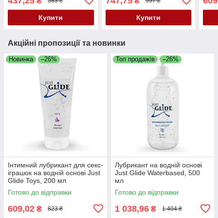
437,25
747,75
609
₴
₴
583 ₴
997 ₴
Купити
Купити
Акційні пропозиції та новинки
Новинка
–26%
Топ продажів
–26%
Інтимний лубрикант для секс-
Лубрикант на водній основі
іграшок на водній основі Just
Just Glide Waterbased, 500
Glide Toys, 200 мл
мл
Готово до відправки
Готово до відправки
609,02
1 038,96
₴
₴
823 ₴
1 404 ₴