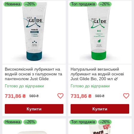
Новинка
–26%
Топ продажів
–26%
Високоякісний лубрикант на
Натуральний веганський
водній основі з гіалуроном та
лубрикант на водній основі
пантенолом Just Glide
Just Glide Bio, 200 мл 🌿
Premium, 200 мл
Готово до відправки
Готово до відправки
731,86
731,86
₴
₴
989 ₴
989 ₴
Купити
Купити
Новинка
–26%
Топ продажів
–26%