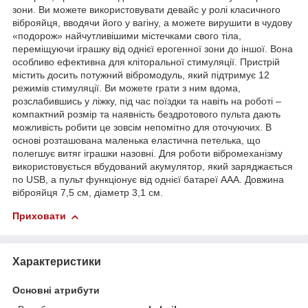
зони. Ви можете використовувати девайс у ролі класичного
віброяйця, вводячи його у вагіну, а можете вирушити в чудову
«подорож» найчутливішими містечками свого тіла,
переміщуючи іграшку від однієї ерогенної зони до іншої. Вона
особливо ефективна для кліторальної стимуляції. Пристрій
містить досить потужний вібромодуль, який підтримує 12
режимів стимуляції. Ви можете грати з ним вдома,
розслабившись у ліжку, під час поїздки та навіть на роботі –
компактний розмір та наявність бездротового пульта дають
можливість робити це зовсім непомітно для оточуючих. В
основі розташована маленька еластична петелька, що
полегшує витяг іграшки назовні. Для роботи вібромеханізму
використовується вбудований акумулятор, який заряджається
по USB, а пульт функціонує від однієї батареї ААА. Довжина
віброяйця 7,5 см, діаметр 3,1 см.
Приховати
Характеристики
Основні атрибути