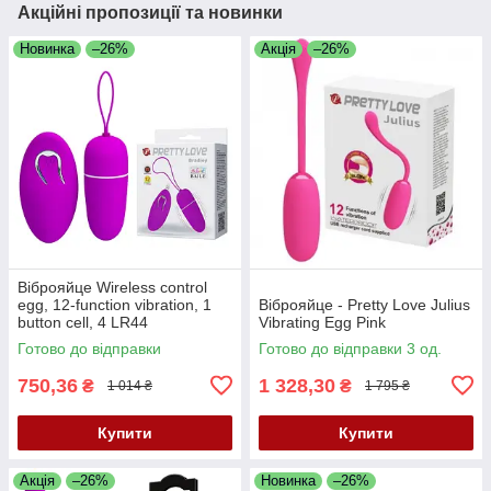
Акційні пропозиції та новинки
Новинка
–26%
Акція
–26%
Віброяйце Wireless control
egg, 12-function vibration, 1
Віброяйце - Pretty Love Julius
button cell, 4 LR44
Vibrating Egg Pink
Готово до відправки
Готово до відправки 3 од.
750,36
1 328,30
₴
₴
1 014 ₴
1 795 ₴
Купити
Купити
Акція
–26%
Новинка
–26%