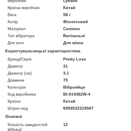
Виробник
Lybaile
Країна виробник
Китай
Вага
58 г
Колір
Фіолетовий
Матеріал
Силікон
Тип вібратора
Вагінальні
Для кого
Для жінок
Користувальницькі характеристики
Бренд/Серія
Pretty Love
Діаметр
31
Діаметр (см)
3.1
Довжина
75
Категорія
Віброяйце
Код виробника
BI-014362W-4
Країна
Китай
Штрих-код
6959532319507
Основні
Кількість швидкостей
12
вібрації