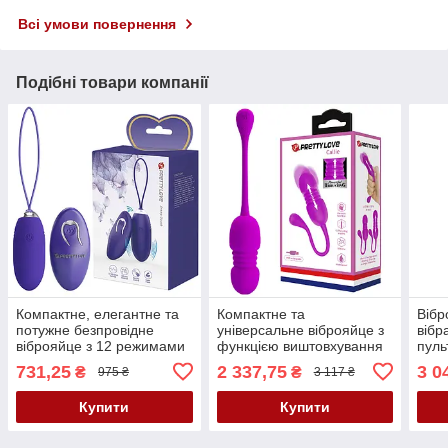
Всі умови повернення
Подібні товари компанії
Компактне, елегантне та
Компактне та
Вібр
потужне безпровідне
універсальне віброяйце з
вібр
віброяйце з 12 режимами
функцією виштовхування
пуль
вібрації Pretty Love Jenny-
та пам’яттю режимів Pretty
Love
731,25
2 337,75
3 0
₴
₴
975 ₴
3 117 ₴
Youth Wireless Egg Blue
Love Callie Thrusting
Stimulator Purple
Купити
Купити