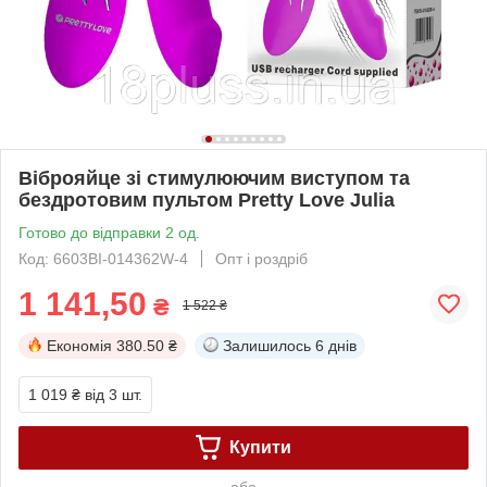
Віброяйце зі стимулюючим виступом та
бездротовим пультом Pretty Love Julia
Готово до відправки 2 од.
Код: 6603BI-014362W-4
Опт і роздріб
1 141,50
₴
1 522 ₴
Економія
380.50 ₴
Залишилось
6 днів
1 019 ₴
від 3 шт.
Купити
або