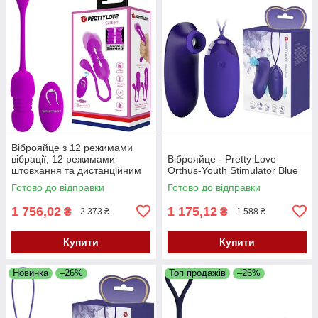
Віброяйце з 12 режимами
вібрації, 12 режимами
Віброяйце - Pretty Love
штовхання та дистанційним
Orthus-Youth Stimulator Blue
керуванням Pretty Love
Готово до відправки
Готово до відправки
Callieri Purple
1 756,02
1 175,12
₴
₴
2 373 ₴
1 588 ₴
Купити
Купити
Новинка
–26%
Топ продажів
–26%