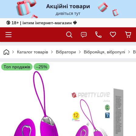
🔞 18+ | інтим інтернет-магазин 🍓
Каталог товарів
Вібратори
Віброяйця, вібропулі
В
Топ продажів
–25%