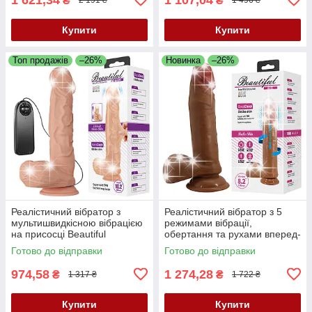
₴
₴
2 191 ₴
1 496 ₴
Купити
Купити
Топ продажів
–26%
Новинка
–26%
Реалістичний вібратор з
Реалістичний вібратор з 5
мультишвидкісною вібрацією
режимами вібрації,
на присосці Beautiful
обертання та рухами вперед-
Encounter Bergrisi Vibrator
назад Beautiful Encounter
Готово до відправки
Готово до відправки
Flesh
Abel Vibrator Latin
974,58
1 274,28
₴
₴
1 317 ₴
1 722 ₴
Купити
Купити