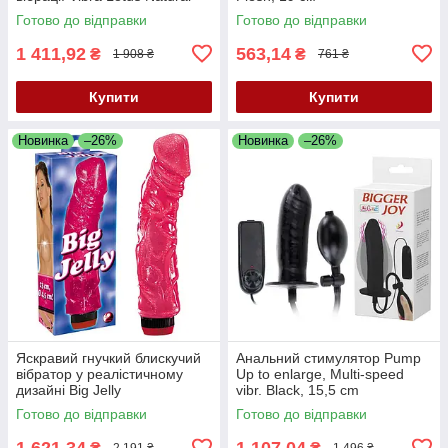
Vibrator
Готово до відправки
Готово до відправки
1 411,92
563,14
₴
₴
1 908 ₴
761 ₴
Купити
Купити
Новинка
–26%
Новинка
–26%
Яскравий гнучкий блискучий
Анальний стимулятор Pump
вібратор у реалістичному
Up to enlarge, Multi-speed
дизайні Big Jelly
vibr. Black, 15,5 cm
Готово до відправки
Готово до відправки
1 621,34
1 107,04