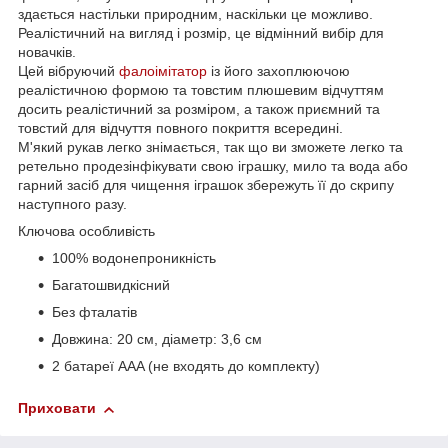
здається настільки природним, наскільки це можливо.
Реалістичний на вигляд і розмір, це відмінний вибір для
новачків.
Цей вібруючий
фалоімітатор
із його захоплюючою
реалістичною формою та товстим плюшевим відчуттям
досить реалістичний за розміром, а також приємний та
товстий для відчуття повного покриття всередині.
М'який рукав легко знімається, так що ви зможете легко та
ретельно продезінфікувати свою іграшку, мило та вода або
гарний засіб для чищення іграшок збережуть її до скрипу
наступного разу.
Ключова особливість
100% водонепроникність
Багатошвидкісний
Без фталатів
Довжина: 20 см, діаметр: 3,6 см
2 батареї AAA (не входять до комплекту)
Приховати