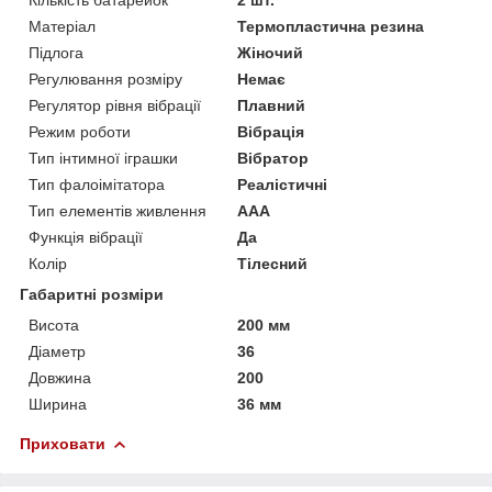
Матеріал
Термопластична резина
Підлога
Жіночий
Регулювання розміру
Немає
Регулятор рівня вібрації
Плавний
Режим роботи
Вібрація
Тип інтимної іграшки
Вібратор
Тип фалоімітатора
Реалістичні
Тип елементів живлення
AAA
Функція вібрації
Да
Колір
Тілесний
Габаритні розміри
Висота
200 мм
Діаметр
36
Довжина
200
Ширина
36 мм
Приховати