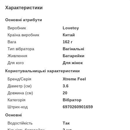
Характеристики
Основні атрибути
Виробник
Lovetoy
Країна виробник
Китай
Вага
162 г
Тип вібратора
Вагінальні
Живлення
Батарейки
Для кого
Для жінок
Користувальницькі характеристики
Бренд/Серія
Xtreme Feel
Діаметр (см)
3.6
Довжина (см)
20
Категорія
Вібратор
Штрих-код
6970260901659
Основні
Водостійкість
Так
Кількість батарейок
2 шт.