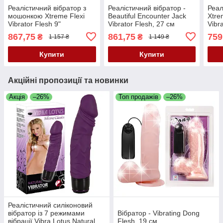
Реалістичний вібратор з
Реалістичний вібратор -
Реал
мошонкою Xtreme Flexi
Beautiful Encounter Jack
Xtre
Vibrator Flesh 9"
Vibrator Flesh, 27 см
Vibr
867,75
861,75
759
₴
₴
1 157 ₴
1 149 ₴
Купити
Купити
Акційні пропозиції та новинки
Акція
–26%
Топ продажів
–26%
Реалістичний силіконовий
вібратор із 7 режимами
Вібратор - Vibrating Dong
вібрації Vibra Lotus Natural
Flesh, 19 см