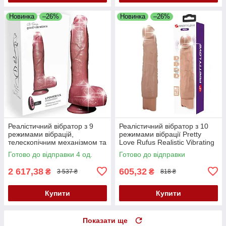
Новинка
–26%
Новинка
–26%
Реалістичний вібратор з 9
Реалістичний вібратор з 10
режимами вібрацій,
режимами вібрації Pretty
телескопічним механізмом та
Love Rufus Realistic Vibrating
підігрівом B-Series Good
Dildo Flesh
Готово до відправки 4 од.
Готово до відправки
Vibrations Power Stroke
2 617,38
605,32
₴
₴
3 537 ₴
818 ₴
Купити
Купити
Показати ще