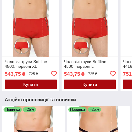
Чоловічі труси Softline
Чоловічі труси Softline
Чоло
4500, червоні XL
4500, червоні L
4416
543,75
543,75
751
₴
₴
725 ₴
725 ₴
Купити
Купити
Акційні пропозиції та новинки
Новинка
–25%
Новинка
–25%