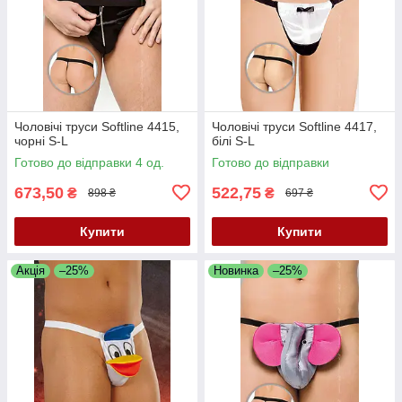
Чоловічі труси Softline 4415,
Чоловічі труси Softline 4417,
чорні S-L
білі S-L
Готово до відправки 4 од.
Готово до відправки
673,50
522,75
₴
₴
898 ₴
697 ₴
Купити
Купити
Акція
–25%
Новинка
–25%