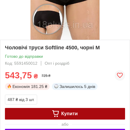
Чоловічі труси Softline 4500, чорні M
Готово до відправки
Код: 5591450012
Опт і роздріб
543,75
₴
725 ₴
Економія
181.25 ₴
Залишилось
5 днів
487 ₴
від 3 шт.
Купити
або