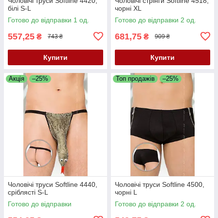
Чоловічі труси Softline 4420,
Чоловічі стрінги Softline 4518,
білі S-L
чорні XL
Готово до відправки 1 од.
Готово до відправки 2 од.
557,25
681,75
₴
₴
743 ₴
909 ₴
Купити
Купити
Акція
–25%
Топ продажів
–25%
Чоловічі труси Softline 4440,
Чоловічі труси Softline 4500,
сріблясті S-L
чорні L
Готово до відправки
Готово до відправки 2 од.