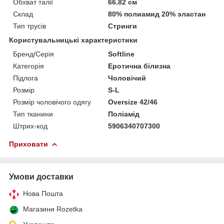
Обхват талії
66.82 см
Склад
80% полиамид 20% эластан
Тип трусів
Стринги
Користувальницькі характеристики
Бренд/Серія
Softline
Категорія
Еротична білизна
Підлога
Чоловічий
Розмір
S-L
Розмір чоловічого одягу
Oversize 42/46
Тип тканини
Поліамід
Штрих-код
5906340707300
Приховати
Умови доставки
Нова Пошта
Магазини Rozetka