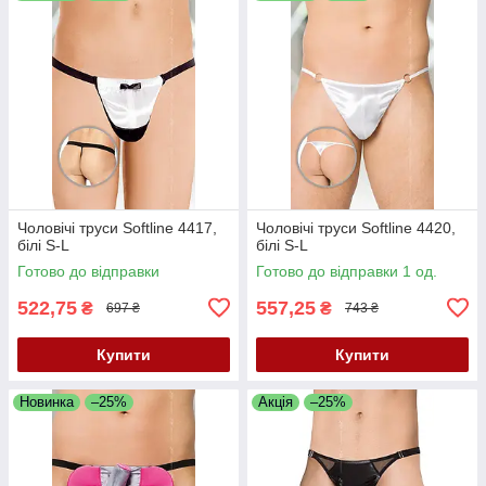
Чоловічі труси Softline 4417,
Чоловічі труси Softline 4420,
білі S-L
білі S-L
Готово до відправки
Готово до відправки 1 од.
522,75
557,25
₴
₴
697 ₴
743 ₴
Купити
Купити
Новинка
–25%
Акція
–25%