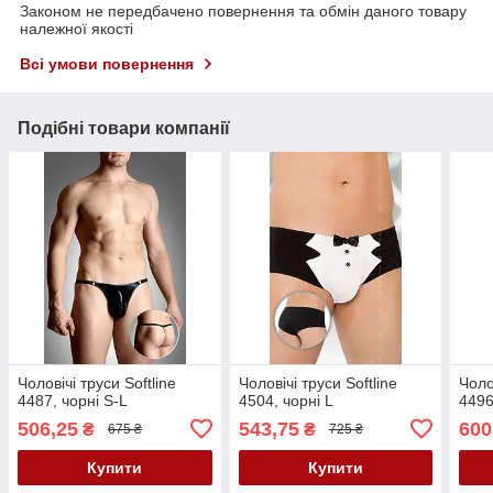
Законом не передбачено повернення та обмін даного товару
належної якості
Всі умови повернення
Подібні товари компанії
Чоловічі труси Softline
Чоловічі труси Softline
Чоло
4487, чорні S-L
4504, чорні L
4496
506,25
543,75
600
₴
₴
675 ₴
725 ₴
Купити
Купити