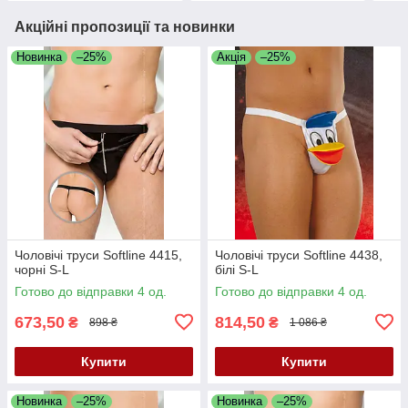
Акційні пропозиції та новинки
Новинка
–25%
Акція
–25%
Чоловічі труси Softline 4415,
Чоловічі труси Softline 4438,
чорні S-L
білі S-L
Готово до відправки 4 од.
Готово до відправки 4 од.
673,50
814,50
₴
₴
898 ₴
1 086 ₴
Купити
Купити
Новинка
–25%
Новинка
–25%