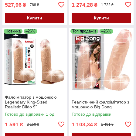
527,96
1 274,28
₴
₴
788 ₴
1 722 ₴
Купити
Купити
Новинка
–26%
Топ продажів
–26%
Фалоімітатор з мошонкою
Legendary King-Sized
Реалістичний фалоімітатор з
Realistic Dildo 9"
мошонкою Big Dong
Готово до відправки 1 од.
Готово до відправки
1 591
1 103,34
₴
₴
2 150 ₴
1 491 ₴