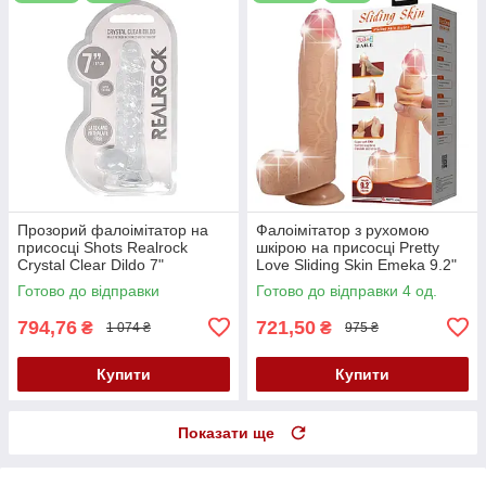
Прозорий фалоімітатор на
Фалоімітатор з рухомою
присосці Shots Realrock
шкірою на присосці Pretty
Crystal Clear Dildo 7"
Love Sliding Skin Emeka 9.2"
Transparent
Flesh
Готово до відправки
Готово до відправки 4 од.
794,76
721,50
₴
₴
1 074 ₴
975 ₴
Купити
Купити
Показати ще