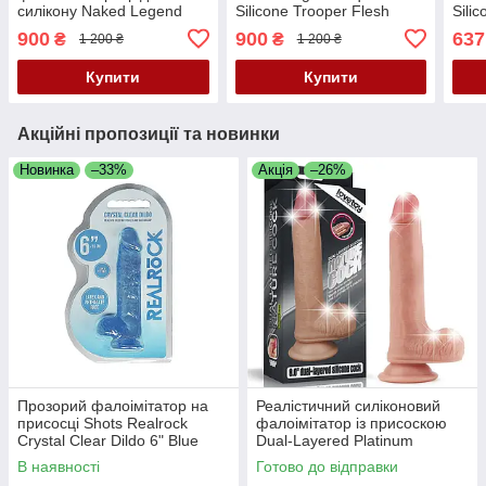
силікону Naked Legend
Silicone Trooper Flesh
Sili
Sailor 8.86" Flesh
Dildo
900
900
637
₴
₴
1 200 ₴
1 200 ₴
Купити
Купити
Акційні пропозиції та новинки
Новинка
–33%
Акція
–26%
Прозорий фалоімітатор на
Реалістичний силіконовий
присосці Shots Realrock
фалоімітатор із присоскою
Crystal Clear Dildo 6" Blue
Dual-Layered Platinum
Silicone Nature Cock 8" Flesh
В наявності
Готово до відправки