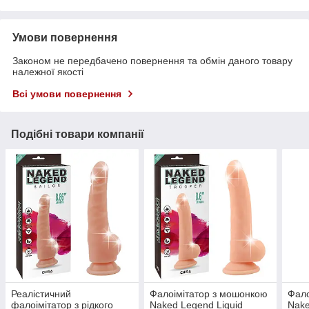
Умови повернення
Законом не передбачено повернення та обмін даного товару
належної якості
Всі умови повернення
Подібні товари компанії
Реалістичний
Фалоімітатор з мошонкою
Фало
фалоімітатор з рідкого
Naked Legend Liquid
Nake