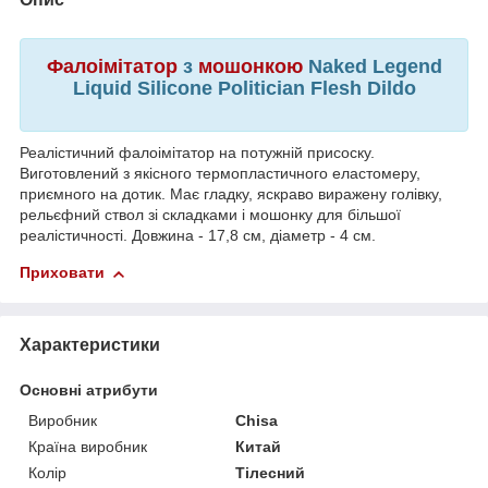
Фалоімітатор
з
мошонкою
Naked Legend
Liquid Silicone Politician Flesh Dildo
Реалістичний фалоімітатор на потужній присоску.
Виготовлений з якісного термопластичного еластомеру,
приємного на дотик. Має гладку, яскраво виражену голівку,
рельєфний ствол зі складками і мошонку для більшої
реалістичності. Довжина - 17,8 см, діаметр - 4 см.
Приховати
Характеристики
Основні атрибути
Виробник
Chisa
Країна виробник
Китай
Колір
Тілесний