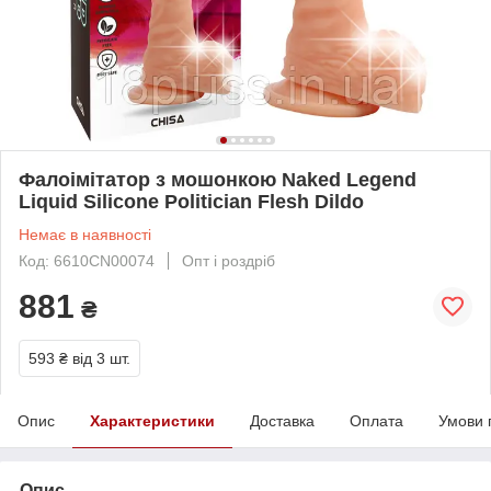
Фалоімітатор з мошонкою Naked Legend
Liquid Silicone Politician Flesh Dildo
Немає в наявності
Код: 6610CN00074
Опт і роздріб
881
₴
593 ₴
від 3 шт.
Опис
Характеристики
Доставка
Оплата
Умови 
Опис