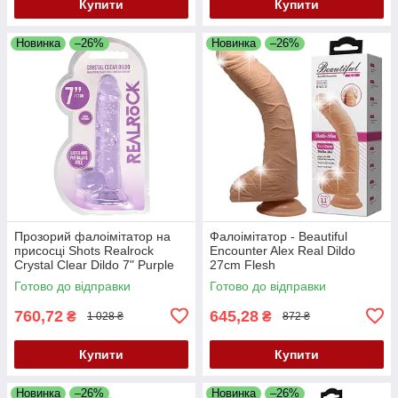
Купити
Купити
Новинка
–26%
Новинка
–26%
Прозорий фалоімітатор на
Фалоімітатор - Beautiful
присосці Shots Realrock
Encounter Alex Real Dildo
Crystal Clear Dildo 7" Purple
27cm Flesh
Готово до відправки
Готово до відправки
760,72
645,28
₴
₴
1 028 ₴
872 ₴
Купити
Купити
Новинка
–26%
Новинка
–26%