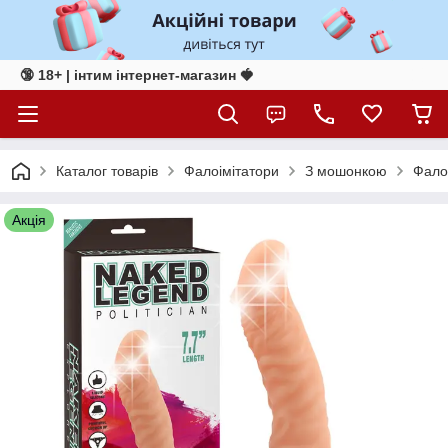
🔞 18+ | інтим інтернет-магазин 🍓
Каталог товарів
Фалоімітатори
З мошонкою
Фалоі
Акція