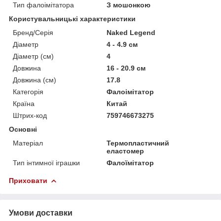
Тип фалоімітатора
З мошонкою
Користувальницькі характеристики
Бренд/Серія
Naked Legend
Діаметр
4 - 4.9 см
Діаметр (см)
4
Довжина
16 - 20.9 см
Довжина (см)
17.8
Категорія
Фалоімітатор
Країна
Китай
Штрих-код
759746673275
Основні
Матеріал
Термопластичний
еластомер
Тип інтимної іграшки
Фалоїмітатор
Приховати
Умови доставки