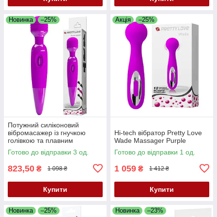
Новинка
–25%
Акція
–25%
Потужний силіконовий
вібромасажер із гнучкою
Hi-tech вібратор Pretty Love
голівкою та плавним
Wade Massager Purple
регулюванням швидкості
Готово до відправки 3 од.
Готово до відправки 1 од.
Pretty Love Power Wand
Purple
823,50
1 059
₴
₴
1 098 ₴
1 412 ₴
Купити
Купити
Новинка
–25%
Новинка
–23%