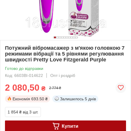
Потужний вібромасажер з м'якою головкою 7
режимами вібрації та 5 рівнями регулювання
швидкості Pretty Love Fitzgerald Purple
Готово до відправки
Код: 6603BI-014622
Опт і роздріб
2 080,50
₴
2 774 ₴
Економія
693.50 ₴
Залишилось
5 днів
1 854 ₴
від 3 шт.
Купити