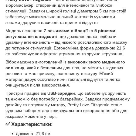
вібромасажер, створений для інтенсивної та глибокої
стимуляції. Завдяки широкій голівці діаметром 5 см пристрій
забезпечує максимально щільний контакт із чутливими
зонами, даруючи насичені та приємні відчуття.
Модель оснащена
7 режимами вібрації
та
5 рівнями
регулювання швидкості
, що дозволяє легко підібрати
ідеальну інтенсивність – від ніжного розслаблюючого масажу
до потужної стимуляції. Ергономічна форма довжиною 21,6
см забезпечує комфортне утримання та зручне керування.
Вібромасажер виготовлений із
високоякісного медичного
силікону
, який є безпечним для тіла, не містить шкідливих
речовин та має приємну, шовковисту текстуру. М’який
матеріал дарує особливо ніжні тактильні відчуття та легко
очищується після використання.
Пристрій працює від
USB-зарядки
, що забезпечує зручність
та економію без потреби у батарейках. Завдяки продуманому
дизайну та потужному мотору, Pretty Love Fitzgerald стане
чудовим вибором для індивідуального використання або для
яскравих моментів у парі.
✅ Характеристики:
Довжина: 21,6 см