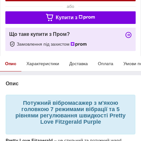
або
Купити з
Що таке купити з Пром?
Замовлення під захистом
Опис
Характеристики
Доставка
Оплата
Умови п
Опис
Потужний вібромасажер з м'якою
головкою 7 режимами вібрації та 5
рівнями регулювання швидкості Pretty
Love Fitzgerald Purple
Pretty Love Fitzgerald
– це стильний та потужний wand