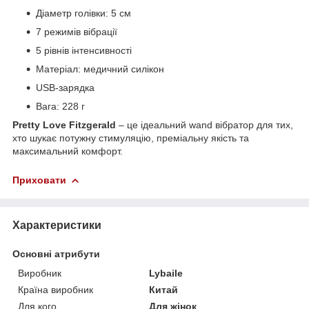
Діаметр голівки: 5 см
7 режимів вібрації
5 рівнів інтенсивності
Матеріал: медичний силікон
USB-зарядка
Вага: 228 г
Pretty Love Fitzgerald
– це ідеальний wand вібратор для тих,
хто шукає потужну стимуляцію, преміальну якість та
максимальний комфорт.
Приховати
Характеристики
Основні атрибути
Виробник
Lybaile
Країна виробник
Китай
Для кого
Для жінок