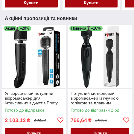
Купити
Купити
Акційні пропозиції та новинки
Акція
–28%
Новинка
–26%
Універсальний потужний
Потужний силіконовий
вібромасажер для
вібромасажер із гнучкою
інтенсивних відчуттів Pretty
голівкою та плавним
Love Fascinating Massager
регулюванням швидкості
Готово до відправки
Готово до відправки 2 од.
Pretty Love Power Wand Black
2 103,12
766,64
₴
₴
2 921 ₴
1 036 ₴
Купити
Купити