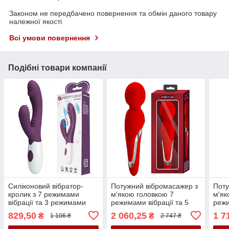
Законом не передбачено повернення та обмін даного товару
належної якості
Всі умови повернення
Подібні товари компанії
Силіконовий вібратор-
Потужний вібромасажер з
Поту
кролик з 7 режимами
м'якою головкою 7
м'як
вібрації та 3 режимами
режимами вібрації та 5
режи
хвиль Pretty Love Andre
рівнями регулювання
рівн
829,50
2 060,25
1 7
₴
₴
1 106 ₴
2 747 ₴
Purple
швидкості Pretty Love
швид
Walter Red
Walt