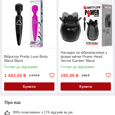
Насадка на вібромасажер у
Вібратор Pretty Love Body
формі квітки Power Head
Wand Black
Secret Garden Wand
Massager Head Black
Готово до відправки
Готово до відправки
1 483,50
190,96
₴
₴
1 978 ₴
248 ₴
Купити
Купити
Про нас
99% позитивних з 176 відгуків за рік