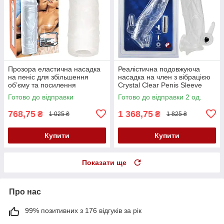
Прозора еластична насадка
Реалістична подовжуюча
на пеніс для збільшення
насадка на член з вібрацією
об’єму та посилення
Crystal Clear Penis Sleeve
інтенсивності відчуттів Super
With Extension And Vibration
Готово до відправки
Готово до відправки 2 од.
Dick Sleeve
768,75
1 368,75
₴
₴
1 025 ₴
1 825 ₴
Купити
Купити
Показати ще
Про нас
99% позитивних з 176 відгуків за рік