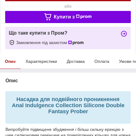
або
Купити з
Що таке купити з Пром?
Замовлення під захистом
Опис
Характеристики
Доставка
Оплата
Умови п
Опис
Насадка для подвійного проникнення
Anal Indulgence Collection Silicone Double
Fantasy Prober
Випробуйте підвищене збудження і більш сильну ерекцію з
цим силіконовим ремінцем на прикріплених кільцях для члена