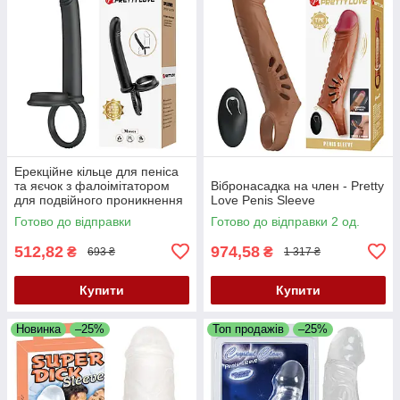
Ерекційне кільце для пеніса
та яєчок з фалоімітатором
Вібронасадка на член - Pretty
для подвійного проникнення
Love Penis Sleeve
Pretty Love Moses Black
Готово до відправки
Готово до відправки 2 од.
512,82
974,58
₴
₴
693 ₴
1 317 ₴
Купити
Купити
Новинка
–25%
Топ продажів
–25%