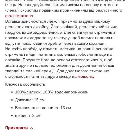
і яєць. Насолоджуйтеся ніжним тиском на основу статевого
члена і іскристим подвійним проникненням від реалістичного
фалоімітатора
.
Вставка здійснюється легко і приємно завдяки міцному
реалістичного дизайну. Його конічний, реалістичний кінчик
градуює ваше задоволення, а злегка вигнутий стрижень з
прожилками додає тонку текстуру, щоб посилати анальні
відчуття поколювання хребта через вашого коханця.
Нанесіть необхідну кількість мастила на водній основі на
стрижень і яйця і натягніть маленьке любовне кільце на
ерекцію. Посуньте його до основи статевого члена, щоб
знайти зручне і щільне положення для досягнення більш
твердої та сильної ерекції. Для додаткового стиснення і
стабільності натягніть друге кільце на
мошонку
.
Ключова особливість
100% силікон, 100% водонепроникний
Довжина: 15 см
Вставляється довжина: 13 см
ширина: 3 см
Приховати