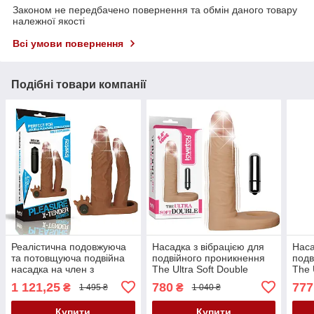
Законом не передбачено повернення та обмін даного товару
належної якості
Всі умови повернення
Подібні товари компанії
Реалістична подовжуюча
Насадка з вібрацією для
Наса
та потовщуюча подвійна
подвійного проникнення
подв
насадка на член з
The Ultra Soft Double
The 
вібрацією Pleasure X-
Vibrating 5.8"
6"
1 121,25
780
777
₴
₴
1 495 ₴
1 040 ₴
Tender Vibrating Double
Penis Sleeve Add 2"
Купити
Купити