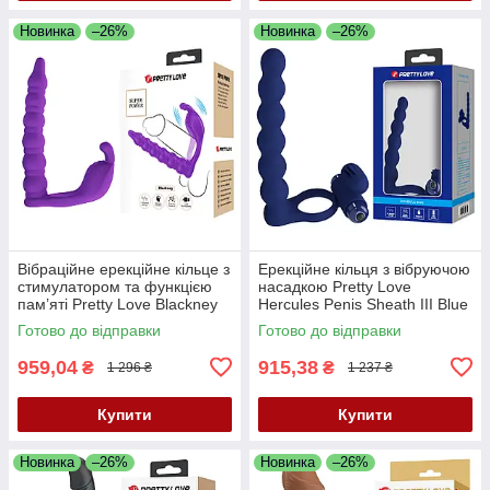
Новинка
–26%
Новинка
–26%
Вібраційне ерекційне кільце з
Ерекційне кільця з вібруючою
стимулатором та функцією
насадкою Pretty Love
пам’яті Pretty Love Blackney
Hercules Penis Sheath III Blue
Vibrating Enhacer Purple
— подвійне задоволення та
Готово до відправки
Готово до відправки
потужна підтримка
959,04
915,38
₴
₴
1 296 ₴
1 237 ₴
Купити
Купити
Новинка
–26%
Новинка
–26%