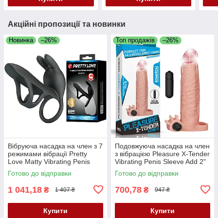
Акційні пропозиції та новинки
Новинка
–26%
Топ продажів
–26%
Вібруюча насадка на член з 7
Подовжуюча насадка на член
режимами вібрації Pretty
з вібрацією Pleasure X-Tender
Love Matty Vibrating Penis
Vibrating Penis Sleeve Add 2"
Sleeve
Flesh
Готово до відправки
Готово до відправки
1 041,18
700,78
₴
₴
1 407 ₴
947 ₴
Купити
Купити