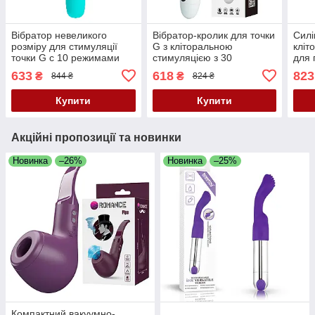
Вібратор невеликого
Вібратор-кролик для точки
Силі
розміру для стимуляції
G з кліторальною
кліт
точки G c 10 режимами
стимуляцією з 30
для 
вібрації Pretty Love Stev
режимами вібрації Pretty
Pret
633
618
823
₴
₴
844 ₴
824 ₴
Mint – насолода у
Love Naughty Black
Sili
компактному форматі!
Купити
Купити
Акційні пропозиції та новинки
Новинка
–26%
Новинка
–25%
Компактний вакуумно-