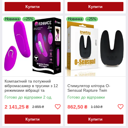
Купити
Купити
Новинка
–25%
Новинка
–25%
Компактний та потужний
вібромасажер в трусики з 12
Стимулятор клітора O-
режимами вібрації та
Sensual Rapture Twin
дистанційним керуванням
Готово до відправки 2 од.
Готово до відправки
Romance Lisa Panty
Massager Purple
2 141,25
862,50
₴
₴
2 855 ₴
1 150 ₴
Купити
Купити