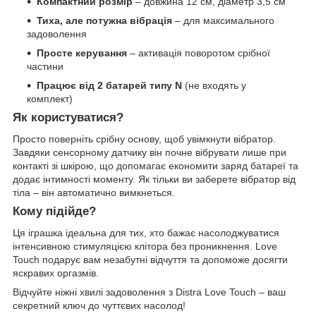
Компактний розмір
– довжина 12 см, діаметр 3,5 см
Тиха, але потужна вібрація
– для максимального
задоволення
Просте керування
– активація поворотом срібної
частини
Працює від 2 батарей типу N
(не входять у
комплект)
Як користуватися?
Просто поверніть срібну основу, щоб увімкнути вібратор.
Завдяки сенсорному датчику він почне вібрувати лише при
контакті зі шкірою, що допомагає економити заряд батареї та
додає інтимності моменту. Як тільки ви заберете вібратор від
тіла – він автоматично вимкнеться.
Кому підійде?
Ця іграшка ідеальна для тих, хто бажає насолоджуватися
інтенсивною стимуляцією клітора без проникнення. Love
Touch подарує вам незабутні відчуття та допоможе досягти
яскравих оргазмів.
Відчуйте ніжні хвилі задоволення з Distra Love Touch – ваш
секретний ключ до чуттєвих насолод!