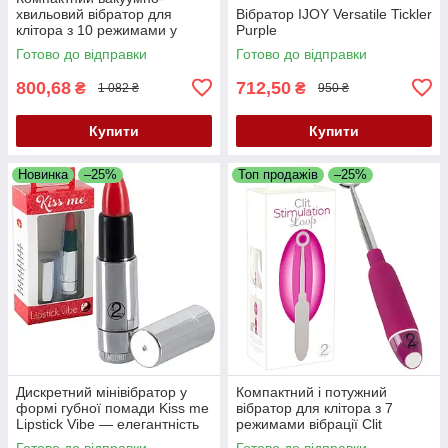
хвильовий вібратор для
Вібратор IJOY Versatile Tickler
клітора з 10 режимами у
Purple
формі курильної люльки
Готово до відправки
Готово до відправки
Romance Pipe
800,68
712,50
₴
₴
1 082 ₴
950 ₴
Купити
Купити
Новинка
–25%
Топ продажів
–25%
Дискретний мінівібратор у
Компактний і потужний
формі губної помади Kiss me
вібратор для клітора з 7
Lipstick Vibe — елегантність
режимами вібрації Clit
та задоволення
Stimulation Loop
Готово до відправки
Готово до відправки