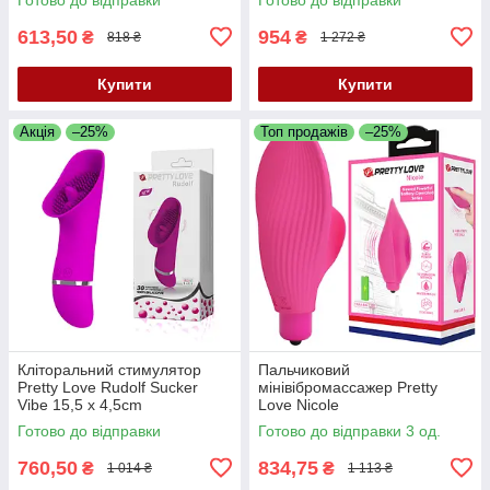
613,50
954
₴
₴
818 ₴
1 272 ₴
Купити
Купити
Акція
–25%
Топ продажів
–25%
Кліторальний стимулятор
Пальчиковий
Pretty Love Rudolf Sucker
мінівібромассажер Pretty
Vibe 15,5 x 4,5cm
Love Nicole
Готово до відправки
Готово до відправки 3 од.
760,50
834,75
₴
₴
1 014 ₴
1 113 ₴