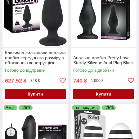
Класична силіконова анальна
пробка середнього розміру з
Анальна пробка Pretty Love
обтяженою конструкцією
Sturdy Silicone Anal Plug Black
Black Velvets Heavy Plug
Готово до відправки
Готово до відправки
Medium
627,52
740
₴
₴
848 ₴
1 000 ₴
Купити
Купити
Акція
–26%
Топ продажів
–26%