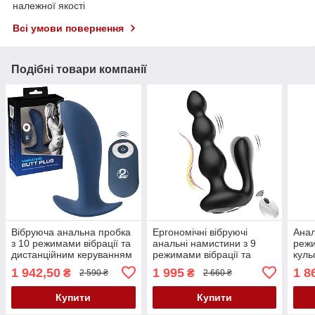
належної якості
Всі умови повернення
Подібні товари компанії
Вібруюча анальна пробка
Ергономічні вібруючі
Анал
з 10 режимами вібрації та
анальні намистини з 9
реж
дистанційним керуванням
режимами вібрації та
куль
Vibrating Butt Plug
дистанційним керуванням
вібр
1 942,50
1 995
1 8
₴
₴
2 590 ₴
2 660 ₴
Remote Silicone Anal
Bead
Beads
Plug
Купити
Купити