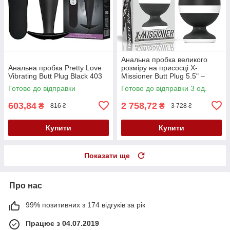
Анальна пробка великого
Анальна пробка Pretty Love
розміру на присосці X-
Vibrating Butt Plug Black 403
Missioner Butt Plug 5.5" –
елегантне задоволення з
Готово до відправки
Готово до відправки 3 од.
платинового силікону
603,84
2 758,72
₴
₴
816 ₴
3 728 ₴
Купити
Купити
Показати ще
Про нас
99% позитивних з 174 відгуків за рік
Працює з 04.07.2019