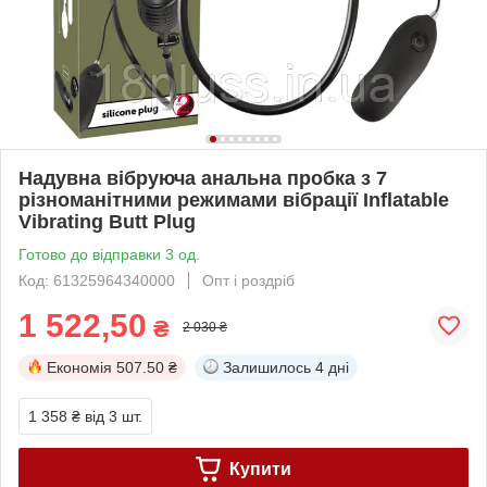
Надувна вібруюча анальна пробка з 7
різноманітними режимами вібрації Inflatable
Vibrating Butt Plug
Готово до відправки 3 од.
Код: 61325964340000
Опт і роздріб
1 522,50
₴
2 030 ₴
Економія
507.50 ₴
Залишилось
4 дні
1 358 ₴
від 3 шт.
Купити