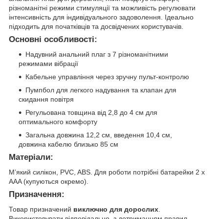
різноманітні режими стимуляції та можливість регулювати
інтенсивність для індивідуального задоволення. Ідеально
підходить для початківців та досвідчених користувачів.
Основні особливості:
Надувний анальний плаг з 7 різноманітними
режимами вібрації
Кабельне управління через зручну пульт-контролю
Пумпбол для легкого надування та клапан для
скидання повітря
Регульована товщина від 2,8 до 4 см для
оптимального комфорту
Загальна довжина 12,2 см, введення 10,4 см,
довжина кабелю близько 85 см
Матеріали:
М’який силікон, PVC, ABS. Для роботи потрібні батарейки 2 x
AAA (купуються окремо).
Призначення:
Товар призначений
виключно для дорослих
.
Використовувати відповідально, з дотриманням правил