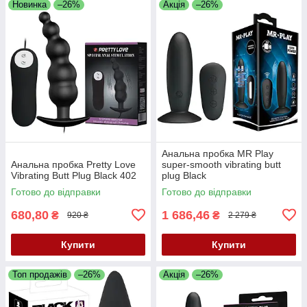
Новинка
–26%
Акція
–26%
Анальна пробка MR Play
Анальна пробка Pretty Love
super-smooth vibrating butt
Vibrating Butt Plug Black 402
plug Black
Готово до відправки
Готово до відправки
680,80
1 686,46
₴
₴
920 ₴
2 279 ₴
Купити
Купити
Топ продажів
–26%
Акція
–26%