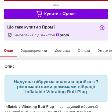
або
Купити з
Що таке купити з Пром?
Замовлення під захистом
Опис
Характеристики
Доставка
Оплата
Умови п
Опис
Надувна вібруюча анальна пробка з 7
різноманітними режимами вібрації
Inflatable Vibrating Butt Plug
Inflatable Vibrating Butt Plug
— це надувний вібруючий
анальний плаг для дорослих, який поєднує комфорт,