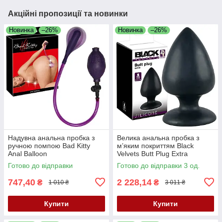
Акційні пропозиції та новинки
Новинка
–26%
Новинка
–26%
Надувна анальна пробка з
Велика анальна пробка з
ручною помпою Bad Kitty
м’яким покриттям Black
Anal Balloon
Velvets Butt Plug Extra
Готово до відправки
Готово до відправки 3 од.
747,40
2 228,14
₴
₴
1 010 ₴
3 011 ₴
Купити
Купити