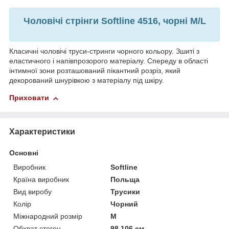
Чоловічі стрінги Softline 4516, чорні M/L
Класичні чоловічі труси-стринги чорного кольору. Зшиті з
еластичного і напівпрозорого матеріалу. Спереду в області
інтимної зони розташований пікантний розріз, який
декорований шнурівкою з матеріалу під шкіру.
Приховати
Характеристики
Основні
Виробник
Softline
Країна виробник
Польща
Вид виробу
Трусики
Колір
Чорний
Міжнародний розмір
M
Обхват стегон
98.106 см