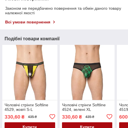
Законом не передбачено повернення та обмін даного товару
належної якості
Всі умови повернення
Подібні товари компанії
Чоловічі стрінги Softline
Чоловічі стрінги Softline
Чолов
4529, жовті S-L
4524, зелені XL
4519
330,60
330,60
600
₴
₴
435 ₴
435 ₴
Купити
Купити