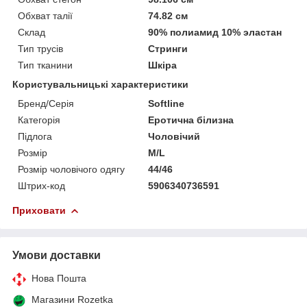
Обхват талії
74.82 см
Склад
90% полиамид 10% эластан
Тип трусів
Стринги
Тип тканини
Шкіра
Користувальницькі характеристики
Бренд/Серія
Softline
Категорія
Еротична білизна
Підлога
Чоловічий
Розмір
M/L
Розмір чоловічого одягу
44/46
Штрих-код
5906340736591
Приховати
Умови доставки
Нова Пошта
Магазини Rozetka