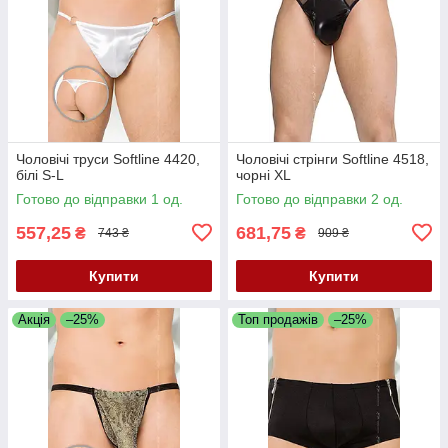
Чоловічі труси Softline 4420,
Чоловічі стрінги Softline 4518,
білі S-L
чорні XL
Готово до відправки 1 од.
Готово до відправки 2 од.
557,25
681,75
₴
₴
743 ₴
909 ₴
Купити
Купити
Акція
–25%
Топ продажів
–25%