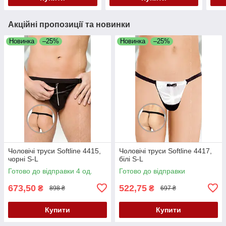
Акційні пропозиції та новинки
Новинка
–25%
Новинка
–25%
Чоловічі труси Softline 4415,
Чоловічі труси Softline 4417,
чорні S-L
білі S-L
Готово до відправки 4 од.
Готово до відправки
673,50
522,75
₴
₴
898 ₴
697 ₴
Купити
Купити