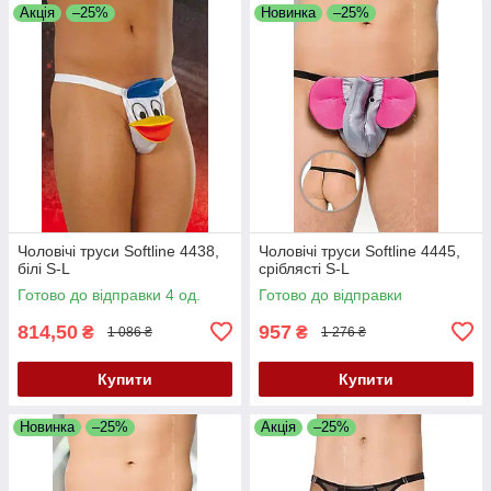
Акція
–25%
Новинка
–25%
Чоловічі труси Softline 4438,
Чоловічі труси Softline 4445,
білі S-L
сріблясті S-L
Готово до відправки 4 од.
Готово до відправки
814,50
957
₴
₴
1 086 ₴
1 276 ₴
Купити
Купити
Новинка
–25%
Акція
–25%